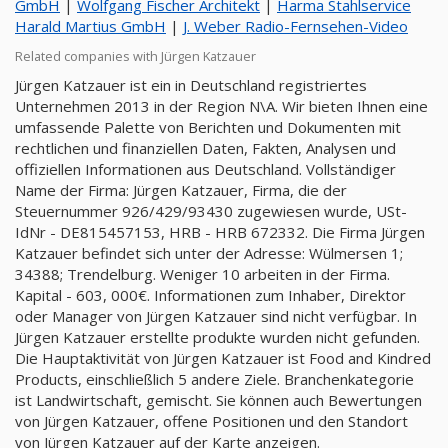
GmbH
|
Wolfgang Fischer Architekt
|
Harma Stahlservice
Harald Martius GmbH
|
J. Weber Radio-Fernsehen-Video
Related companies with Jürgen Katzauer
Jürgen Katzauer ist ein in Deutschland registriertes
Unternehmen 2013 in der Region N\A. Wir bieten Ihnen eine
umfassende Palette von Berichten und Dokumenten mit
rechtlichen und finanziellen Daten, Fakten, Analysen und
offiziellen Informationen aus Deutschland. Vollständiger
Name der Firma: Jürgen Katzauer, Firma, die der
Steuernummer 926/429/93430 zugewiesen wurde, USt-
IdNr - DE815457153, HRB - HRB 672332. Die Firma Jürgen
Katzauer befindet sich unter der Adresse: Wülmersen 1;
34388; Trendelburg. Weniger 10 arbeiten in der Firma.
Kapital - 603, 000€. Informationen zum Inhaber, Direktor
oder Manager von Jürgen Katzauer sind nicht verfügbar. In
Jürgen Katzauer erstellte produkte wurden nicht gefunden.
Die Hauptaktivität von Jürgen Katzauer ist Food and Kindred
Products, einschließlich 5 andere Ziele. Branchenkategorie
ist Landwirtschaft, gemischt. Sie können auch Bewertungen
von Jürgen Katzauer, offene Positionen und den Standort
von Jürgen Katzauer auf der Karte anzeigen.