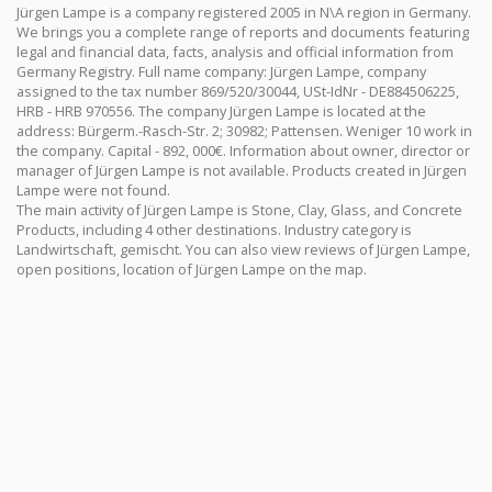
Jürgen Lampe is a company registered 2005 in N\A region in Germany.
We brings you a complete range of reports and documents featuring
legal and financial data, facts, analysis and official information from
Germany Registry. Full name company: Jürgen Lampe, company
assigned to the tax number 869/520/30044, USt-IdNr - DE884506225,
HRB - HRB 970556. The company Jürgen Lampe is located at the
address: Bürgerm.-Rasch-Str. 2; 30982; Pattensen. Weniger 10 work in
the company. Capital - 892, 000€. Information about owner, director or
manager of Jürgen Lampe is not available. Products created in Jürgen
Lampe were not found.
The main activity of Jürgen Lampe is Stone, Clay, Glass, and Concrete
Products, including 4 other destinations. Industry category is
Landwirtschaft, gemischt. You can also view reviews of Jürgen Lampe,
open positions, location of Jürgen Lampe on the map.