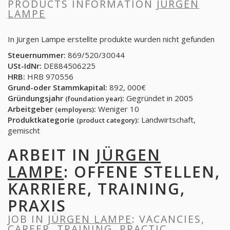
PRODUCTS INFORMATION
JÜRGEN
LAMPE
In Jürgen Lampe erstellte produkte wurden nicht gefunden
Steuernummer:
869/520/30044
USt-IdNr:
DE884506225
HRB:
HRB 970556
Grund-oder Stammkapital:
892, 000€
Gründungsjahr
:
Gegründet in 2005
(foundation year)
Arbeitgeber
:
Weniger 10
(employers)
Produktkategorie
:
Landwirtschaft,
(product category)
gemischt
ARBEIT IN
JÜRGEN
LAMPE
: OFFENE STELLEN,
KARRIERE, TRAINING,
PRAXIS
JOB IN
JÜRGEN LAMPE
: VACANCIES,
CAREER, TRAINING, PRACTIC