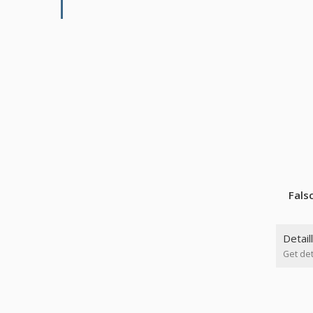
Fals
Detail
Get det