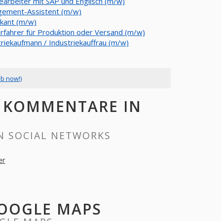
earbeiter mit SAP und Englisch (m/w)
ement-Assistent (m/w)
kant (m/w)
erfahrer für Produktion oder Versand (m/w)
triekaufmann / Industriekauffrau (m/w)
ob now!)
, KOMMENTARE IN
N SOCIAL NETWORKS
er
GOOGLE MAPS