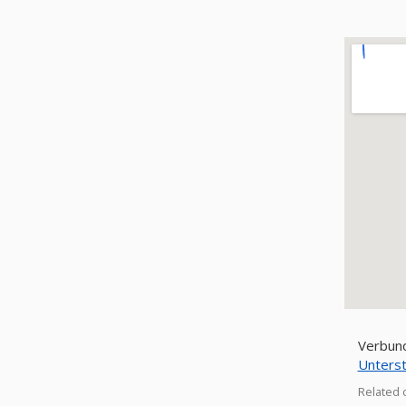
Verbund
Unters
Related 