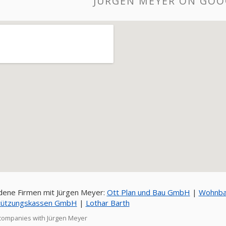
JÜRGEN MEYER ON GOO
ene Firmen mit Jürgen Meyer:
Ott Plan und Bau GmbH
|
Wohnba
tützungskassen GmbH
|
Lothar Barth
companies with Jürgen Meyer