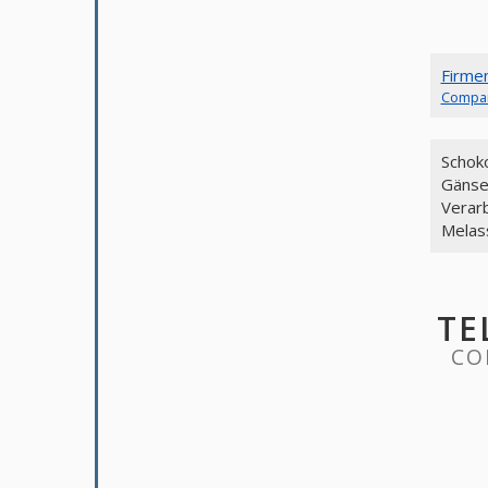
Firme
Compa
Schok
Gänse
Verarb
Melas
TE
CO