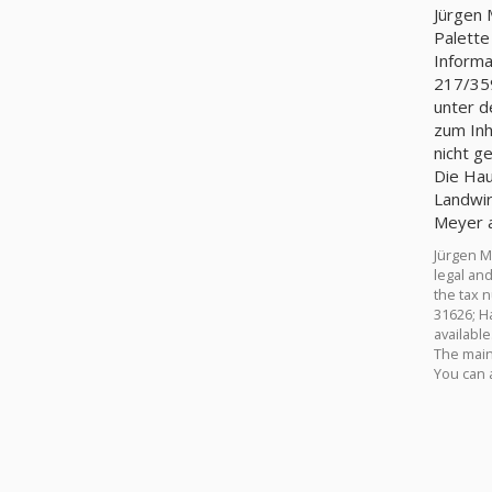
Jürgen 
Palette
Informa
217/359
unter der Adresse: We
zum Inh
nicht g
Die Hau
Landwir
Meyer a
Jürgen M
legal an
the tax 
31626; Haكbergen. Weniger 10 work in the company. Capital - 63, 000€. Information about owner, director or manager of Jürgen Mey
availabl
The main 
You can 