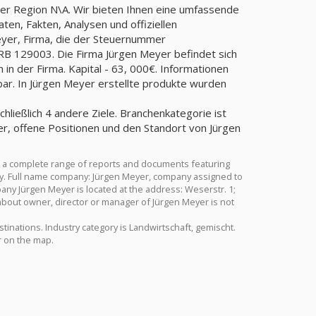
der Region N\A. Wir bieten Ihnen eine umfassende
ten, Fakten, Analysen und offiziellen
eyer, Firma, die der Steuernummer
 129003. Die Firma Jürgen Meyer befindet sich
ar. In Jürgen Meyer erstellte produkte wurden
hließlich 4 andere Ziele. Branchenkategorie ist
r, offene Positionen und den Standort von Jürgen
u a complete range of reports and documents featuring
stry. Full name company: Jürgen Meyer, company assigned to
ny Jürgen Meyer is located at the address: Weserstr. 1;
tinations. Industry category is Landwirtschaft, gemischt.
r on the map.