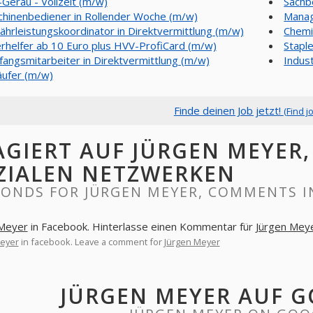
-Gerau - Vollzeit (m/w)
Sachb
hinenbediener in Rollender Woche (m/w)
Manag
hrleistungskoordinator in Direktvermittlung (m/w)
Chemi
rhelfer ab 10 Euro plus HVV-ProfiCard (m/w)
Stapl
angsmitarbeiter in Direktvermittlung (m/w)
Indus
äufer (m/w)
Finde deinen Job jetzt!
(Find j
AGIERT AUF JÜRGEN MEYER
ZIALEN NETZWERKEN
PONDS FOR JÜRGEN MEYER, COMMENTS I
 Meyer
in Facebook. Hinterlasse einen Kommentar für
Jürgen Mey
eyer
in facebook. Leave a comment for
Jürgen Meyer
JÜRGEN MEYER AUF 