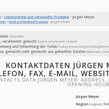
n
•
Lebensmittel und verwandte Produkte
• Jürgen Meyer
nies
•
Food and Kindred Products
• Jürgen Meyer
olade
Chocolate
, verarbeitet: gekocht
Geese, processed: cooked
eitung und Schlachtung der Türkei
Turkey processing and slaughterin
se, gemischt oder gemischt: aus gekauften Zutaten
Molasses, mixe
KONTAKTDATEN JÜRGEN M
LEFON, FAX, E-MAIL, WEBS
NTACTS DATA JÜRGEN MEYER: ADDRESS, P
OPENING HOU
Jürgen Meyer
Region
:
N\
(region)