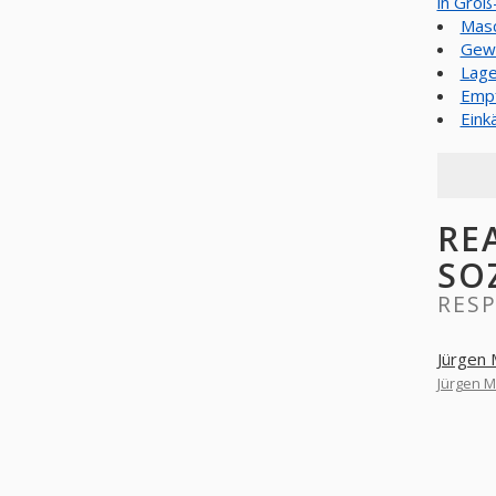
in Groß
Masc
Gewä
Lage
Empf
Eink
RE
SO
RES
Jürgen
Jürgen M