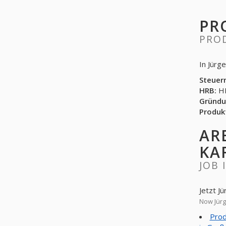
PR
PRO
In Jürg
Steuer
HRB:
HR
Gründu
Produk
AR
KA
JOB 
Jetzt J
Now Jürg
Prod