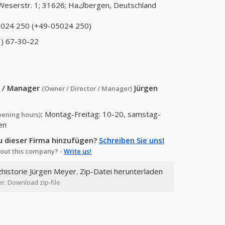
Weserstr. 1; 31626; Haكbergen, Deutschland
024 250 (+49-05024 250)
) 67-30-22
or / Manager
Jürgen
(Owner / Director / Manager)
:
Montag-Freitag: 10-20, samstag-
pening hours)
en
u dieser Firma hinzufügen?
Schreiben Sie uns!
out this company? -
Write us!
zhistorie Jürgen Meyer. Zip-Datei herunterladen
er. Download zip-file