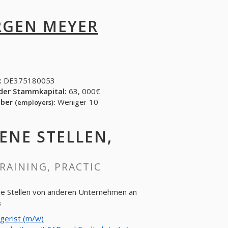
RGEN MEYER
:
DE375180053
der Stammkapital:
63, 000€
eber
:
Weniger 10
(employers)
FENE STELLEN,
TRAINING, PRACTIC
ene Stellen von anderen Unternehmen an
s
agerist (m/w)