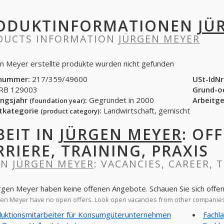
ODUKTINFORMATIONEN
JÜ
DUCTS INFORMATION
JÜRGEN MEYER
en Meyer erstellte produkte wurden nicht gefunden
nummer:
217/359/49600
USt-IdNr
B 129003
Grund-o
ngsjahr
:
Gegründet in 2000
Arbeitg
(foundation year)
tkategorie
:
Landwirtschaft, gemischt
(product category)
BEIT IN
JÜRGEN MEYER
: OF
RRIERE, TRAINING, PRAXIS
IN
JÜRGEN MEYER
: VACANCIES, CAREER, 
ürgen Meyer haben keine offenen Angebote. Schauen Sie sich off
en Meyer have no open offers. Look open vacancies from other companie
uktionsmitarbeiter für Konsumgüterunternehmen
Fachl