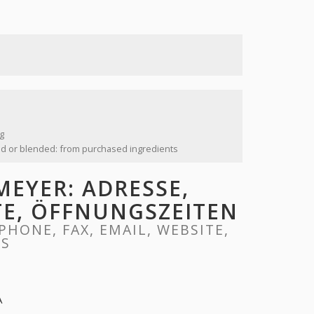
g
d or blended: from purchased ingredients
EYER: ADRESSE,
ITE, ÖFFNUNGSZEITEN
HONE, FAX, EMAIL, WEBSITE,
RS
A