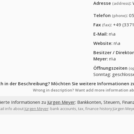
Adresse
:
(address)
Telefon
:
05
(phone)
Fax
:
+49 (3371
(fax)
E-Mail:
n\a
Website:
n\a
Besitzer / Direkt
Meyer
:
n\a
Öffnungszeiten
(o
Sonntag: geschloss
ch in der Beschreibung? Möchten Sie weitere Informationen z
Wrong in description? Want add more information ab
lierte Informationen zu
Jürgen Meyer
: Bankkonten, Steuern, Finan
ail info about
Jürgen Meyer
: bank accounts, tax, finance history Jürgen Mey