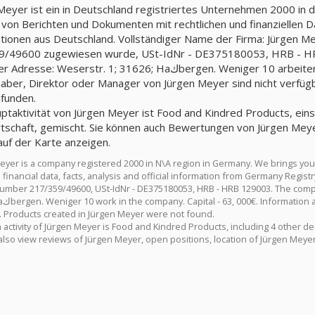
Meyer ist ein in Deutschland registriertes Unternehmen 2000 in 
 von Berichten und Dokumenten mit rechtlichen und finanziellen Da
tionen aus Deutschland. Vollständiger Name der Firma: Jürgen M
/49600 zugewiesen wurde, USt-IdNr - DE375180053, HRB - HRB
serstr. 1; 31626; Haكbergen. Weniger 10 arbeiten in der Firma. Kapital - 63, 000€. Informationen
aber, Direktor oder Manager von Jürgen Meyer sind nicht verfügb
efunden.
ptaktivität von Jürgen Meyer ist Food and Kindred Products, einsc
tschaft, gemischt. Sie können auch Bewertungen von Jürgen Meye
uf der Karte anzeigen.
eyer is a company registered 2000 in N\A region in Germany. We brings yo
d financial data, facts, analysis and official information from Germany Regi
number 217/359/49600, USt-IdNr - DE375180053, HRB - HRB 129003. The compa
er is not
e. Products created in Jürgen Meyer were not found.
activity of Jürgen Meyer is Food and Kindred Products, including 4 other des
also view reviews of Jürgen Meyer, open positions, location of Jürgen Meye