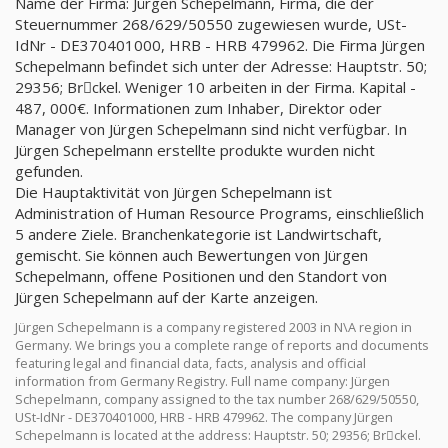
Name der Firma: Jürgen Schepelmann, Firma, die der
Steuernummer 268/629/50550 zugewiesen wurde, USt-
IdNr - DE370401000, HRB - HRB 479962. Die Firma Jürgen
Schepelmann befindet sich unter der Adresse: Hauptstr. 50;
29356; Brِckel. Weniger 10 arbeiten in der Firma. Kapital -
487, 000€. Informationen zum Inhaber, Direktor oder
Manager von Jürgen Schepelmann sind nicht verfügbar. In
Jürgen Schepelmann erstellte produkte wurden nicht
gefunden.
Die Hauptaktivität von Jürgen Schepelmann ist
Administration of Human Resource Programs, einschließlich
5 andere Ziele. Branchenkategorie ist Landwirtschaft,
gemischt. Sie können auch Bewertungen von Jürgen
Schepelmann, offene Positionen und den Standort von
Jürgen Schepelmann auf der Karte anzeigen.
Jürgen Schepelmann is a company registered 2003 in N\A region in
Germany. We brings you a complete range of reports and documents
featuring legal and financial data, facts, analysis and official
information from Germany Registry. Full name company: Jürgen
Schepelmann, company assigned to the tax number 268/629/50550,
USt-IdNr - DE370401000, HRB - HRB 479962. The company Jürgen
Schepelmann is located at the address: Hauptstr. 50; 29356; Brِckel.