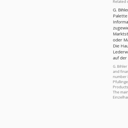
Related 
G. Bihl
Palette
Informa
zugewie
Marktst
oder Ma
Die Haup
Lederwa
auf der
G. Bihle
and finan
number 8
Pfullinge
Products
The main 
Einzelhan