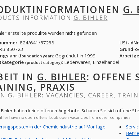
ODUKTINFORMATIONEN
G.
DUCTS INFORMATION
G. BIHLER
ihler erstellte produkte wurden nicht gefunden
nummer:
824/641/57238
USt-IdNr
B 850723
Grund-o
ngsjahr
:
Gegründet in 1999
Arbeitg
(foundation year)
tkategorie
:
Lederwaren, Einzelhandel
(product category)
BEIT IN
G. BIHLER
: OFFENE 
AINING, PRAXIS
IN
G. BIHLER
: VACANCIES, CAREER, TRAI
. Bihler haben keine offenen Angebote. Schauen Sie sich offene S
ihler have no open offers. Look open vacancies from other companies
erungsposten in der Chemieindustrie auf Montage
Servic
Betri