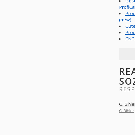
GESU
ProfiCa
Prod
(m/w)
Güte
Prod
CNC 
RE
SO
RESP
G. Bihle
G. Bihler