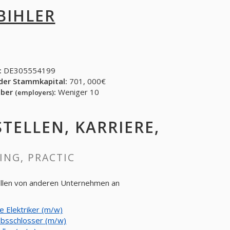
 BIHLER
:
DE305554199
der Stammkapital:
701, 000€
eber
:
Weniger 10
(employers)
STELLEN, KARRIERE,
NING, PRACTIC
tellen von anderen Unternehmen an
e Elektriker (m/w)
ebsschlosser (m/w)