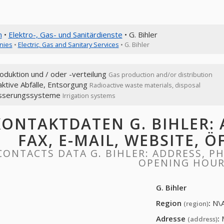
n
•
Elektro-, Gas- und Sanitärdienste
• G. Bihler
nies
•
Electric, Gas and Sanitary Services
• G. Bihler
duktion und / oder -verteilung
Gas production and/or distribution
ktive Abfälle, Entsorgung
Radioactive waste materials, disposal
sserungssysteme
Irrigation systems
KONTAKTDATEN G. BIHLER: 
FAX, E-MAIL, WEBSITE, 
CONTACTS DATA G. BIHLER: ADDRESS, PH
OPENING HOU
G. Bihler
Region
:
N\
(region)
Adresse
:
(address)