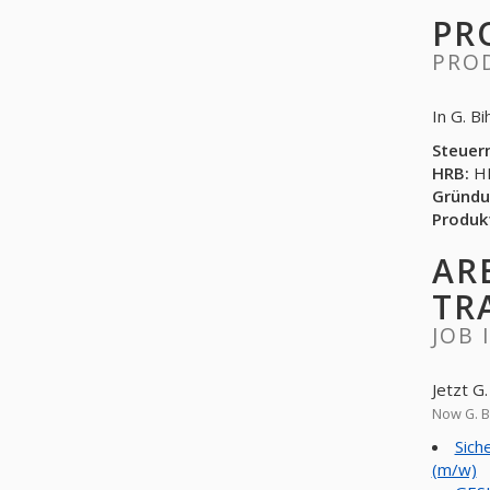
PR
PRO
In G. B
Steuer
HRB:
HR
Gründu
Produk
AR
TR
JOB 
Jetzt G
Now G. B
Sich
(m/w)