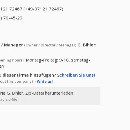
121 72467 (+49-07121 72467)
) 70-45-29
or / Manager
G. Bihler
:
(Owner / Director / Manager)
:
Montag-Freitag: 9-18, samstag-
pening hours)
en
u dieser Firma hinzufügen?
Schreiben Sie uns!
out this company? -
Write us!
rie G. Bihler. Zip-Datei herunterladen
ad zip-file