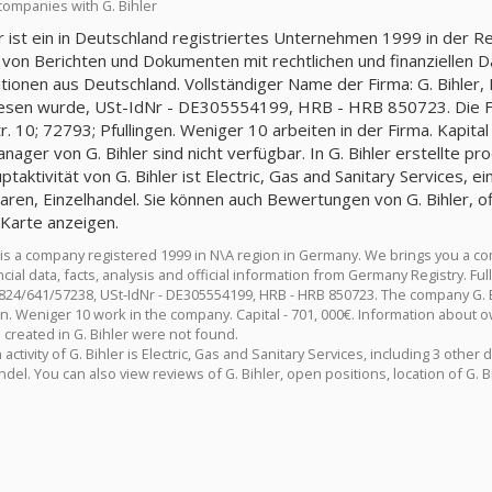
companies with G. Bihler
er ist ein in Deutschland registriertes Unternehmen 1999 in der 
 von Berichten und Dokumenten mit rechtlichen und finanziellen Da
tionen aus Deutschland. Vollständiger Name der Firma: G. Bihle
sen wurde, USt-IdNr - DE305554199, HRB - HRB 850723. Die Firm
r. 10; 72793; Pfullingen. Weniger 10 arbeiten in der Firma. Kapita
nager von G. Bihler sind nicht verfügbar. In G. Bihler erstellte p
taktivität von G. Bihler ist Electric, Gas and Sanitary Services, e
ren, Einzelhandel. Sie können auch Bewertungen von G. Bihler, of
 Karte anzeigen.
r is a company registered 1999 in N\A region in Germany. We brings you a c
cial data, facts, analysis and official information from Germany Registry. F
24/641/57238, USt-IdNr - DE305554199, HRB - HRB 850723. The company G. Bihl
n. Weniger 10 work in the company. Capital - 701, 000€. Information about ow
 created in G. Bihler were not found.
activity of G. Bihler is Electric, Gas and Sanitary Services, including 3 other
del. You can also view reviews of G. Bihler, open positions, location of G. 