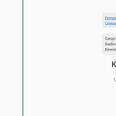
Firme
Compa
Gaspro
Radioa
Bewä