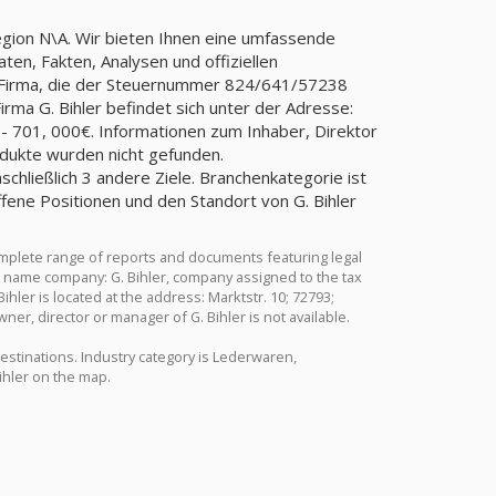
Region N\A. Wir bieten Ihnen eine umfassende
ten, Fakten, Analysen und offiziellen
r, Firma, die der Steuernummer 824/641/57238
a G. Bihler befindet sich unter der Adresse:
l - 701, 000€. Informationen zum Inhaber, Direktor
rodukte wurden nicht gefunden.
inschließlich 3 andere Ziele. Branchenkategorie ist
fene Positionen und den Standort von G. Bihler
omplete range of reports and documents featuring legal
ull name company: G. Bihler, company assigned to the tax
er is located at the address: Marktstr. 10; 72793;
ner, director or manager of G. Bihler is not available.
 destinations. Industry category is Lederwaren,
Bihler on the map.