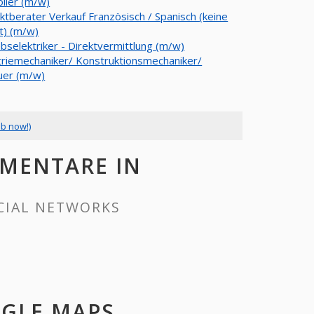
oller (m/w)
ktberater Verkauf Französisch / Spanisch (keine
t) (m/w)
bselektriker - Direktvermittlung (m/w)
triemechaniker/ Konstruktionsmechaniker/
uer (m/w)
ob now!)
MMENTARE IN
CIAL NETWORKS
OGLE MAPS