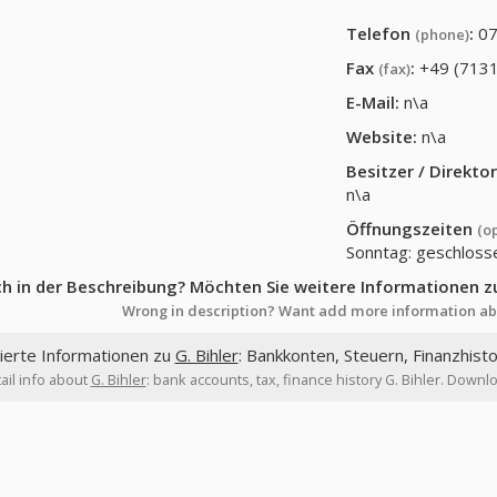
Telefon
:
07
(phone)
Fax
:
+49 (7131
(fax)
E-Mail:
n\a
Website:
n\a
Besitzer / Direkt
n\a
Öffnungszeiten
(o
Sonntag: geschloss
ch in der Beschreibung? Möchten Sie weitere Informationen z
Wrong in description? Want add more information ab
lierte Informationen zu
G. Bihler
: Bankkonten, Steuern, Finanzhisto
ail info about
G. Bihler
: bank accounts, tax, finance history G. Bihler. Downlo