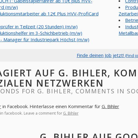
CHT: Gabelstaplerfahrer ab 10€ plus HVV-
Contr
rd (m/w)
Produ
uktionsmitarbeiter ab 12€ Plus HVV-ProfiCard
Zeitarbei
Betrie
prüfer in Teilzeit (20 Stunden) (m/w)
Indus
uktionshelfer im 3-Schichbetrieb (m/w)
Metallba
- Manager für Industriepark Höchst (m/w)
Finde deinen Job jetzt!
(Find j
AGIERT AUF G. BIHLER, KO
ZIALEN NETZWERKEN
ONDS FOR G. BIHLER, COMMENTS IN SO
r
in Facebook. Hinterlasse einen Kommentar für
G. Bihler
in facebook. Leave a comment for
G. Bihler
G. BIHLER AUF GO