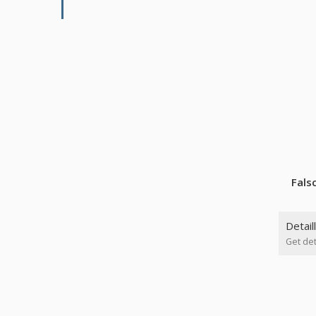
Fals
Detail
Get det