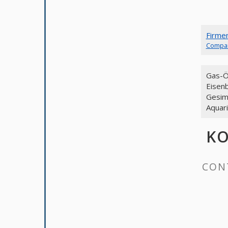
Firme
Compa
Gas-Ö
Eisen
Gesim
Aquar
KO
CONT