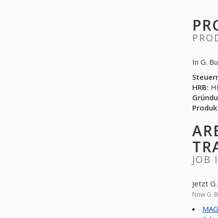
PR
PRO
In G. B
Steuer
HRB:
HR
Gründu
Produk
AR
TR
JOB 
Jetzt G
Now G. B
MAG