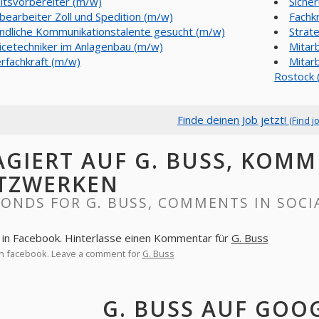
itsvorbereiter (m/w)
Siche
bearbeiter Zoll und Spedition (m/w)
Fachk
ndliche Kommunikationstalente gesucht (m/w)
Strat
icetechniker im Anlagenbau (m/w)
Mitar
rfachkraft (m/w)
Mitar
Rostock 
Finde deinen Job jetzt!
(Find j
AGIERT AUF G. BUSS, KOMM
TZWERKEN
ONDS FOR G. BUSS, COMMENTS IN SOC
in Facebook. Hinterlasse einen Kommentar für
G. Buss
n facebook. Leave a comment for
G. Buss
G. BUSS AUF GOO