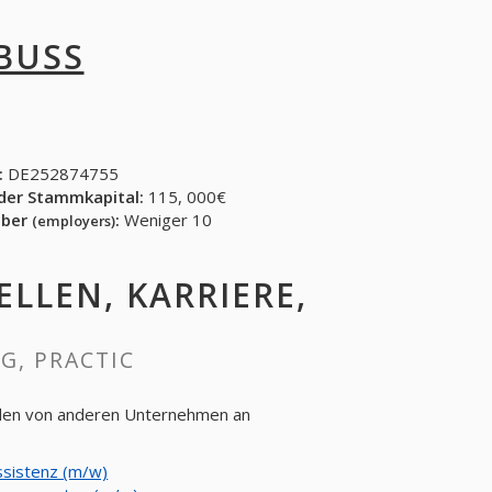
 BUSS
:
DE252874755
der Stammkapital:
115, 000€
eber
:
Weniger 10
(employers)
ELLEN, KARRIERE,
NG, PRACTIC
ellen von anderen Unternehmen an
sistenz (m/w)