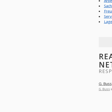
Arbe
Sach
Freu
Serv
Lage
RE
NE
RESP
G. Buss
G. Buss
i