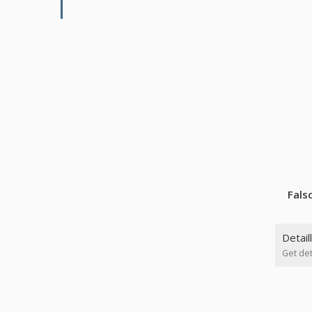
Fals
Detail
Get det