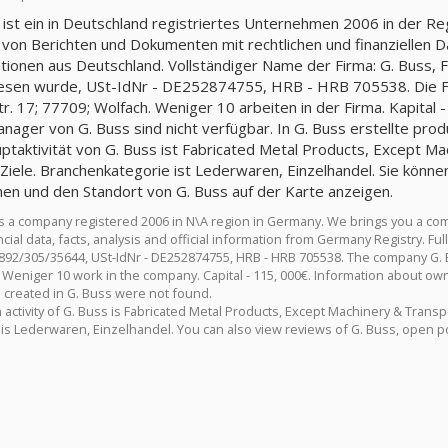
 ist ein in Deutschland registriertes Unternehmen 2006 in der R
 von Berichten und Dokumenten mit rechtlichen und finanziellen Da
tionen aus Deutschland. Vollständiger Name der Firma: G. Buss
sen wurde, USt-IdNr - DE252874755, HRB - HRB 705538. Die Fir
r. 17; 77709; Wolfach. Weniger 10 arbeiten in der Firma. Kapital 
nager von G. Buss sind nicht verfügbar. In G. Buss erstellte pro
ptaktivität von G. Buss ist Fabricated Metal Products, Except Ma
Ziele. Branchenkategorie ist Lederwaren, Einzelhandel. Sie könn
nen und den Standort von G. Buss auf der Karte anzeigen.
is a company registered 2006 in N\A region in Germany. We brings you a co
cial data, facts, analysis and official information from Germany Registry. 
92/305/35644, USt-IdNr - DE252874755, HRB - HRB 705538. The company G. Bus
Weniger 10 work in the company. Capital - 115, 000€. Information about owne
 created in G. Buss were not found.
activity of G. Buss is Fabricated Metal Products, Except Machinery & Transp
 is Lederwaren, Einzelhandel. You can also view reviews of G. Buss, open po