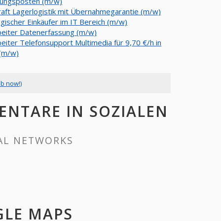
rungsposten (m/w)
raft Lagerlogistik mit Übernahmegarantie (m/w)
egischer Einkäufer im IT Bereich (m/w)
beiter Datenerfassung (m/w)
beiter Telefonsupport Multimedia für 9,70 €/h in
(m/w)
ob now!)
ENTARE IN SOZIALEN
IAL NETWORKS
GLE MAPS