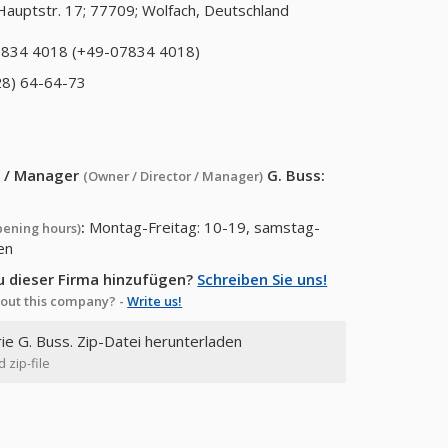
Hauptstr. 17; 77709; Wolfach, Deutschland
834 4018 (+49-07834 4018)
28) 64-64-73
or / Manager
G. Buss
:
(Owner / Director / Manager)
:
Montag-Freitag: 10-19, samstag-
pening hours)
en
u dieser Firma hinzufügen?
Schreiben Sie uns!
out this company? -
Write us!
rie G. Buss. Zip-Datei herunterladen
 zip-file