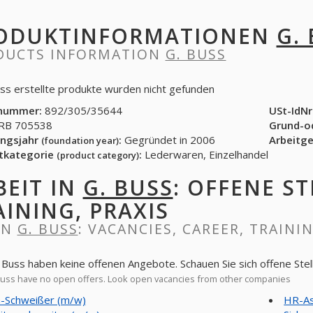
ODUKTINFORMATIONEN
G.
DUCTS INFORMATION
G. BUSS
uss erstellte produkte wurden nicht gefunden
nummer:
892/305/35644
USt-IdNr
B 705538
Grund-o
ngsjahr
:
Gegründet in 2006
Arbeitg
(foundation year)
tkategorie
:
Lederwaren, Einzelhandel
(product category)
BEIT IN
G. BUSS
: OFFENE ST
AINING, PRAXIS
IN
G. BUSS
: VACANCIES, CAREER, TRAINI
. Buss haben keine offenen Angebote. Schauen Sie sich offene St
uss have no open offers. Look open vacancies from other companies
-Schweißer (m/w)
HR-As