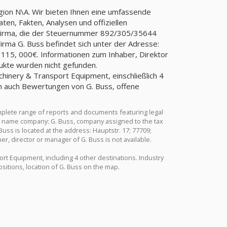
egion N\A. Wir bieten Ihnen eine umfassende
ten, Fakten, Analysen und offiziellen
, Firma, die der Steuernummer 892/305/35644
ma G. Buss befindet sich unter der Adresse:
- 115, 000€. Informationen zum Inhaber, Direktor
dukte wurden nicht gefunden.
chinery & Transport Equipment, einschließlich 4
en auch Bewertungen von G. Buss, offene
mplete range of reports and documents featuring legal
Full name company: G. Buss, company assigned to the tax
s is located at the address: Hauptstr. 17; 77709;
r, director or manager of G. Buss is not available.
ort Equipment, including 4 other destinations. Industry
sitions, location of G. Buss on the map.