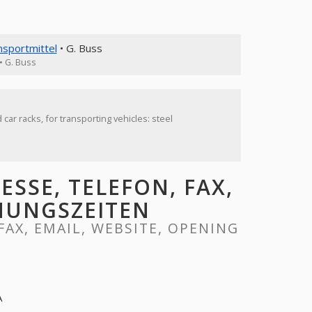
sportmittel
• G. Buss
• G. Buss
 car racks, for transporting vehicles: steel
SSE, TELEFON, FAX,
FNUNGSZEITEN
FAX, EMAIL, WEBSITE, OPENING
A