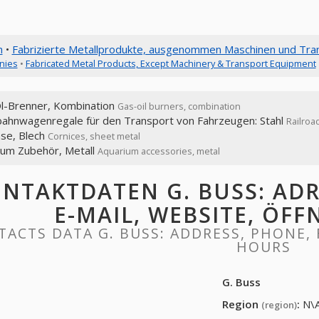
n
•
Fabrizierte Metallprodukte, ausgenommen Maschinen und Tran
nies
•
Fabricated Metal Products, Except Machinery & Transport Equipment
l-Brenner, Kombination
Gas-oil burners, combination
bahnwagenregale für den Transport von Fahrzeugen: Stahl
Railroad
se, Blech
Cornices, sheet metal
ium Zubehör, Metall
Aquarium accessories, metal
NTAKTDATEN G. BUSS: ADRE
E-MAIL, WEBSITE, ÖF
ACTS DATA G. BUSS: ADDRESS, PHONE, 
HOURS
G. Buss
Region
:
N\
(region)