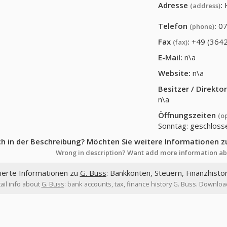
Adresse
:
(address)
Telefon
:
07
(phone)
Fax
:
+49 (364
(fax)
E-Mail:
n\a
Website:
n\a
Besitzer / Direkt
n\a
Öffnungszeiten
(o
Sonntag: geschloss
ch in der Beschreibung? Möchten Sie weitere Informationen z
Wrong in description? Want add more information ab
lierte Informationen zu
G. Buss
: Bankkonten, Steuern, Finanzhisto
ail info about
G. Buss
: bank accounts, tax, finance history G. Buss. Download