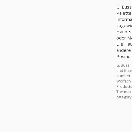
G. Buss
Palette
Informa
zugewie
Hauptst
oder Ma
Die Hau
andere 
Positio
G. Buss 
and finan
number 8
Wolfach. 
Products
The main 
category