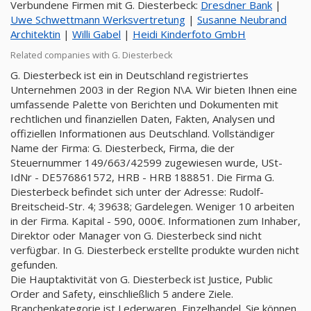
Verbundene Firmen mit G. Diesterbeck:
Dresdner Bank
|
Uwe Schwettmann Werksvertretung
|
Susanne Neubrand
Architektin
|
Willi Gabel
|
Heidi Kinderfoto GmbH
Related companies with G. Diesterbeck
G. Diesterbeck ist ein in Deutschland registriertes
Unternehmen 2003 in der Region N\A. Wir bieten Ihnen eine
umfassende Palette von Berichten und Dokumenten mit
rechtlichen und finanziellen Daten, Fakten, Analysen und
offiziellen Informationen aus Deutschland. Vollständiger
Name der Firma: G. Diesterbeck, Firma, die der
Steuernummer 149/663/42599 zugewiesen wurde, USt-
IdNr - DE576861572, HRB - HRB 188851. Die Firma G.
Diesterbeck befindet sich unter der Adresse: Rudolf-
Breitscheid-Str. 4; 39638; Gardelegen. Weniger 10 arbeiten
in der Firma. Kapital - 590, 000€. Informationen zum Inhaber,
Direktor oder Manager von G. Diesterbeck sind nicht
verfügbar. In G. Diesterbeck erstellte produkte wurden nicht
gefunden.
Die Hauptaktivität von G. Diesterbeck ist Justice, Public
Order and Safety, einschließlich 5 andere Ziele.
Branchenkategorie ist Lederwaren, Einzelhandel. Sie können