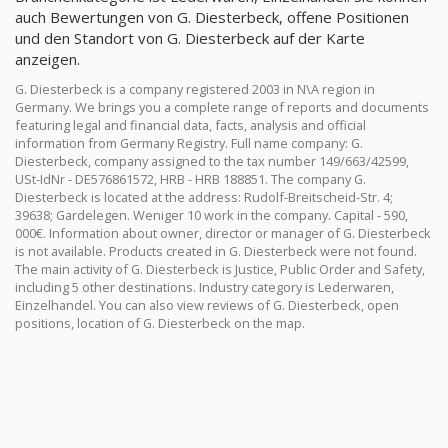
auch Bewertungen von G. Diesterbeck, offene Positionen
und den Standort von G. Diesterbeck auf der Karte
anzeigen.
G. Diesterbeck is a company registered 2003 in N\A region in
Germany. We brings you a complete range of reports and documents
featuring legal and financial data, facts, analysis and official
information from Germany Registry. Full name company: G.
Diesterbeck, company assigned to the tax number 149/663/42599,
USt-IdNr - DE576861572, HRB - HRB 188851. The company G.
Diesterbeck is located at the address: Rudolf-Breitscheid-Str. 4;
39638; Gardelegen. Weniger 10 work in the company. Capital - 590,
000€. Information about owner, director or manager of G. Diesterbeck
is not available. Products created in G. Diesterbeck were not found.
The main activity of G. Diesterbeck is Justice, Public Order and Safety,
including 5 other destinations. Industry category is Lederwaren,
Einzelhandel. You can also view reviews of G. Diesterbeck, open
positions, location of G. Diesterbeck on the map.