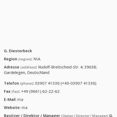
G. Diesterbeck
Region
:
N\A
(region)
Adresse
:
Rudolf-Breitscheid-Str. 4; 39638;
(address)
Gardelegen, Deutschland
Telefon
:
03907 41336 (+49-03907 41336)
(phone)
Fax
:
+49 (9661) 62-22-62
(fax)
E-Mail:
n\a
Website:
n\a
Besitzer / Direktor / Manager
G.
(Owner / Director / Manager)