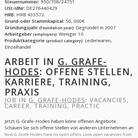
Steuernummer:
950/708/24751
USt-IdNr:
DE276440429
HRB:
HRB 433572
Grund-oder Stammkapital:
50, 000€
Gründungsjahr
:
Gegründet in 2007
(foundation year)
Arbeitgeber
:
Weniger 10
(employers)
Produktkategorie
:
Lederwaren,
(product category)
Einzelhandel
ARBEIT IN
G. GRAFE-
HODES
: OFFENE STELLEN,
KARRIERE, TRAINING,
PRAXIS
JOB IN
G. GRAFE-HODES
: VACANCIES,
CAREER, TRAINING, PRACTIC
Jetzt G. Grafe-Hodes haben keine offenen Angebote.
Schauen Sie sich offene Stellen von anderen Unternehmen an
Now G. Grafe-Hodes have no open offers. Look open vacancies from