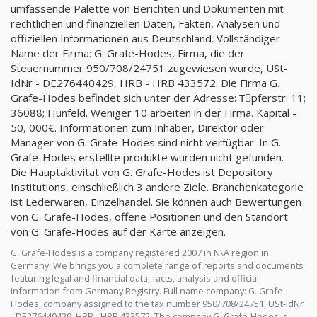
umfassende Palette von Berichten und Dokumenten mit
rechtlichen und finanziellen Daten, Fakten, Analysen und
offiziellen Informationen aus Deutschland. Vollständiger
Name der Firma: G. Grafe-Hodes, Firma, die der
Steuernummer 950/708/24751 zugewiesen wurde, USt-
IdNr - DE276440429, HRB - HRB 433572. Die Firma G.
Grafe-Hodes befindet sich unter der Adresse: Tِpferstr. 11;
36088; Hünfeld. Weniger 10 arbeiten in der Firma. Kapital -
50, 000€. Informationen zum Inhaber, Direktor oder
Manager von G. Grafe-Hodes sind nicht verfügbar. In G.
Grafe-Hodes erstellte produkte wurden nicht gefunden.
Die Hauptaktivität von G. Grafe-Hodes ist Depository
Institutions, einschließlich 3 andere Ziele. Branchenkategorie
ist Lederwaren, Einzelhandel. Sie können auch Bewertungen
von G. Grafe-Hodes, offene Positionen und den Standort
von G. Grafe-Hodes auf der Karte anzeigen.
G. Grafe-Hodes is a company registered 2007 in N\A region in
Germany. We brings you a complete range of reports and documents
featuring legal and financial data, facts, analysis and official
information from Germany Registry. Full name company: G. Grafe-
Hodes, company assigned to the tax number 950/708/24751, USt-IdNr
- DE276440429, HRB - HRB 433572. The company G. Grafe-Hodes is