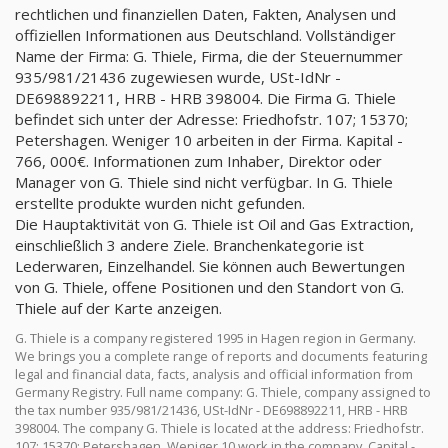
rechtlichen und finanziellen Daten, Fakten, Analysen und
offiziellen Informationen aus Deutschland. Vollständiger
Name der Firma: G. Thiele, Firma, die der Steuernummer
935/981/21436 zugewiesen wurde, USt-IdNr -
DE698892211, HRB - HRB 398004. Die Firma G. Thiele
befindet sich unter der Adresse: Friedhofstr. 107; 15370;
Petershagen. Weniger 10 arbeiten in der Firma. Kapital -
766, 000€. Informationen zum Inhaber, Direktor oder
Manager von G. Thiele sind nicht verfügbar. In G. Thiele
erstellte produkte wurden nicht gefunden.
Die Hauptaktivität von G. Thiele ist Oil and Gas Extraction,
einschließlich 3 andere Ziele. Branchenkategorie ist
Lederwaren, Einzelhandel. Sie können auch Bewertungen
von G. Thiele, offene Positionen und den Standort von G.
Thiele auf der Karte anzeigen.
G. Thiele is a company registered 1995 in Hagen region in Germany.
We brings you a complete range of reports and documents featuring
legal and financial data, facts, analysis and official information from
Germany Registry. Full name company: G. Thiele, company assigned to
the tax number 935/981/21436, USt-IdNr - DE698892211, HRB - HRB
398004. The company G. Thiele is located at the address: Friedhofstr.
107; 15370; Petershagen. Weniger 10 work in the company. Capital -