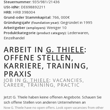
Steuernummer:
935/981/21436
USt-IdNr:
DE698892211
HRB:
HRB 398004
Grund-oder Stammkapital:
766, 000€
Gründungsjahr
:
Gegründet in 1995
(foundation year)
Arbeitgeber
:
Weniger 10
(employers)
Produktkategorie
:
Lederwaren,
(product category)
Einzelhandel
ARBEIT IN
G. THIELE
:
OFFENE STELLEN,
KARRIERE, TRAINING,
PRAXIS
JOB IN
G. THIELE
: VACANCIES,
CAREER, TRAINING, PRACTIC
Jetzt G. Thiele haben keine offenen Angebote. Schauen Sie
sich offene Stellen von anderen Unternehmen an
Now G. Thiele have no open offers. Look open vacancies from other