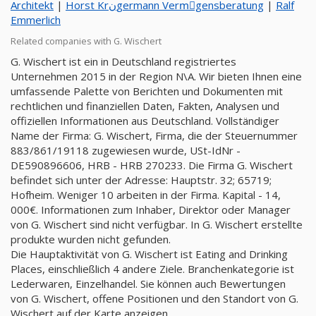
Architekt
|
Horst Krنgermann Vermِgensberatung
|
Ralf
Emmerlich
Related companies with G. Wischert
G. Wischert ist ein in Deutschland registriertes
Unternehmen 2015 in der Region N\A. Wir bieten Ihnen eine
umfassende Palette von Berichten und Dokumenten mit
rechtlichen und finanziellen Daten, Fakten, Analysen und
offiziellen Informationen aus Deutschland. Vollständiger
Name der Firma: G. Wischert, Firma, die der Steuernummer
883/861/19118 zugewiesen wurde, USt-IdNr -
DE590896606, HRB - HRB 270233. Die Firma G. Wischert
befindet sich unter der Adresse: Hauptstr. 32; 65719;
Hofheim. Weniger 10 arbeiten in der Firma. Kapital - 14,
000€. Informationen zum Inhaber, Direktor oder Manager
von G. Wischert sind nicht verfügbar. In G. Wischert erstellte
produkte wurden nicht gefunden.
Die Hauptaktivität von G. Wischert ist Eating and Drinking
Places, einschließlich 4 andere Ziele. Branchenkategorie ist
Lederwaren, Einzelhandel. Sie können auch Bewertungen
von G. Wischert, offene Positionen und den Standort von G.
Wischert auf der Karte anzeigen.