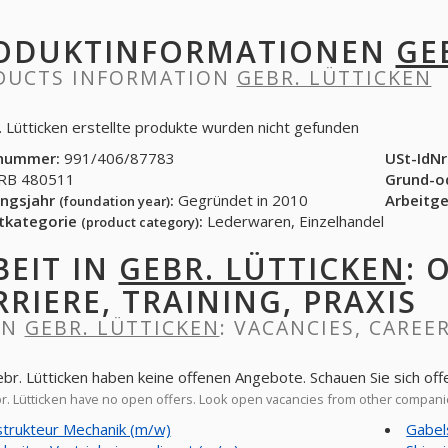
ODUKTINFORMATIONEN
GE
DUCTS INFORMATION
GEBR. LÜTTICKEN
. Lütticken erstellte produkte wurden nicht gefunden
nummer:
991/406/87783
USt-IdNr
B 480511
Grund-o
ngsjahr
:
Gegründet in 2010
Arbeitg
(foundation year)
tkategorie
:
Lederwaren, Einzelhandel
(product category)
BEIT IN
GEBR. LÜTTICKEN
: 
RRIERE, TRAINING, PRAXIS
IN
GEBR. LÜTTICKEN
: VACANCIES, CAREE
ebr. Lütticken haben keine offenen Angebote. Schauen Sie sich o
. Lütticken have no open offers. Look open vacancies from other compani
trukteur Mechanik (m/w)
Gabel