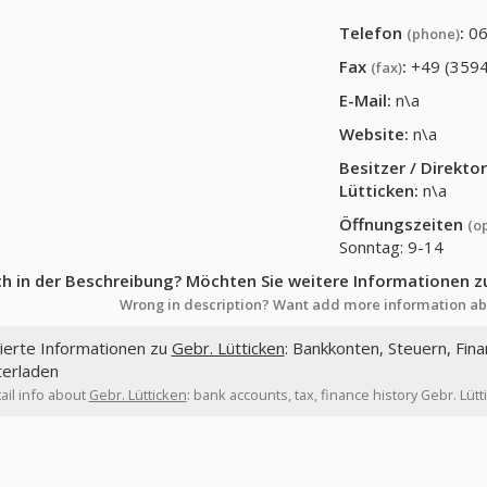
Telefon
:
06
(phone)
Fax
:
+49 (3594
(fax)
E-Mail:
n\a
Website:
n\a
Besitzer / Direkt
Lütticken
:
n\a
Öffnungszeiten
(o
Sonntag: 9-14
ch in der Beschreibung? Möchten Sie weitere Informationen z
Wrong in description? Want add more information ab
lierte Informationen zu
Gebr. Lütticken
: Bankkonten, Steuern, Fina
terladen
ail info about
Gebr. Lütticken
: bank accounts, tax, finance history Gebr. Lüt