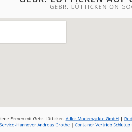
GEBR. LÜTTICKEN ON G
ene Firmen mit Gebr. Lütticken:
Adler Modemنrkte GmbH
|
Red
Service-Hannover Andreas Grothe
|
Container Vertrieb Schlutu