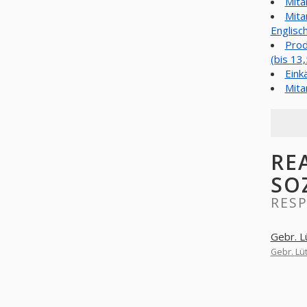
Mita
Mita
Englisc
Prod
(bis 13
Eink
Mita
RE
SO
RESP
Gebr. L
Gebr. Lü