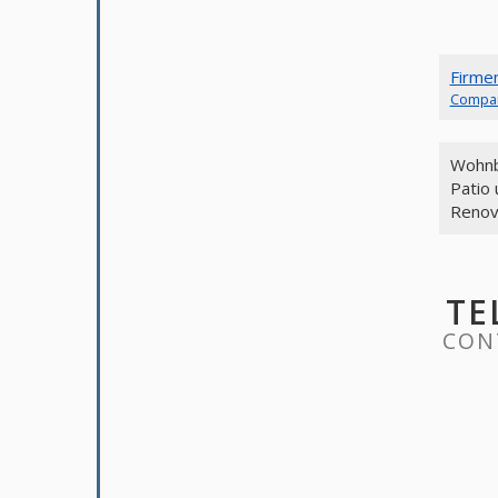
Firme
Compa
Wohnb
Patio
Renov
TE
CONT