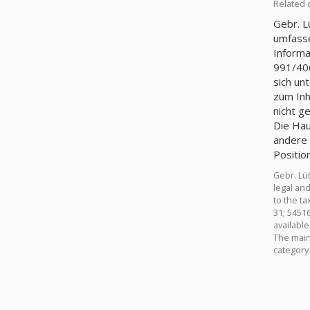
Related 
Gebr. L
umfasse
Informa
991/406
sich un
zum Inh
nicht g
Die Hau
andere 
Positio
Gebr. Lü
legal and
to the t
31; 54516
available
The main 
category