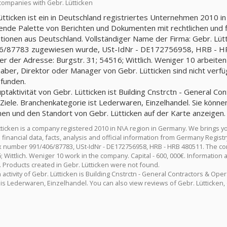
companies with Gebr. Lütticken
ütticken ist ein in Deutschland registriertes Unternehmen 2010 in
nde Palette von Berichten und Dokumenten mit rechtlichen und fin
tionen aus Deutschland. Vollständiger Name der Firma: Gebr. Lüt
/87783 zugewiesen wurde, USt-IdNr - DE172756958, HRB - HRB 
ter der Adresse: Burgstr. 31; 54516; Wittlich. Weniger 10 arbeiten
aber, Direktor oder Manager von Gebr. Lütticken sind nicht verfü
efunden.
ptaktivität von Gebr. Lütticken ist Building Cnstrctn - General Con
Ziele. Branchenkategorie ist Lederwaren, Einzelhandel. Sie könn
nen und den Standort von Gebr. Lütticken auf der Karte anzeigen.
tticken is a company registered 2010 in N\A region in Germany. We brings 
 financial data, facts, analysis and official information from Germany Regi
ax number 991/406/87783, USt-IdNr - DE172756958, HRB - HRB 480511. The com
; Wittlich. Weniger 10 work in the company. Capital - 600, 000€. Information
. Products created in Gebr. Lütticken were not found.
activity of Gebr. Lütticken is Building Cnstrctn - General Contractors & Oper
 is Lederwaren, Einzelhandel. You can also view reviews of Gebr. Lütticken, 