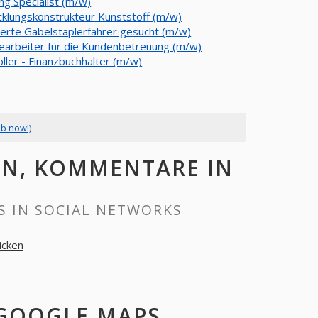
ng Specialist (m/w)
cklungskonstrukteur Kunststoff (m/w)
ierte Gabelstaplerfahrer gesucht (m/w)
earbeiter für die Kundenbetreuung (m/w)
ller - Finanzbuchhalter (m/w)
ob now!)
KEN, KOMMENTARE IN
S IN SOCIAL NETWORKS
icken
 GOOGLE MAPS