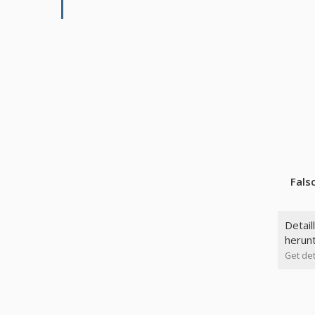
Fals
Detail
herun
Get det