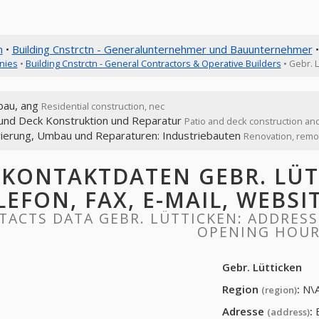
n
•
Building Cnstrctn - Generalunternehmer und Bauunternehmer
•
nies
•
Building Cnstrctn - General Contractors & Operative Builders
• Gebr. L
au, ang
Residential construction, nec
 und Deck Konstruktion und Reparatur
Patio and deck construction and
ierung, Umbau und Reparaturen: Industriebauten
Renovation, remod
KONTAKTDATEN GEBR. LÜTT
LEFON, FAX, E-MAIL, WEBS
ACTS DATA GEBR. LÜTTICKEN: ADDRESS,
OPENING HOU
Gebr. Lütticken
Region
:
N\
(region)
Adresse
:
(address)