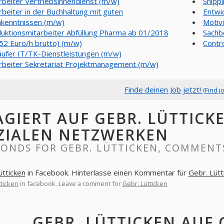
rbeiter Vertriebsinnendienst (m/w)
Shippi
rbeiter in der Buchhaltung mit guten
Entwi
hkenntnissen (m/w)
Motiv
uktionsmitarbeiter Abfüllung Pharma ab 01/2018
Sachb
,52 Euro/h brutto) (m/w)
Contro
äufer IT/TK-Dienstleistungen (m/w)
rbeiter Sekretariat Projektmanagement (m/w)
Finde deinen Job jetzt!
(Find j
AGIERT AUF GEBR. LÜTTIC
ZIALEN NETZWERKEN
ONDS FOR GEBR. LÜTTICKEN, COMMENT
ütticken
in Facebook. Hinterlasse einen Kommentar für
Gebr. Lütt
tticken
in facebook. Leave a comment for
Gebr. Lütticken
GEBR. LÜTTICKEN AUF