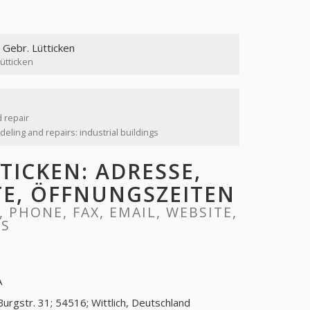
 Gebr. Lütticken
ütticken
 repair
eling and repairs: industrial buildings
ICKEN: ADRESSE,
ITE, ÖFFNUNGSZEITEN
 PHONE, FAX, EMAIL, WEBSITE,
RS
A
Burgstr. 31; 54516; Wittlich, Deutschland