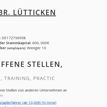
BR. LÜTTICKEN
:
DE172756958
der Stammkapital:
600, 000€
eber
:
Weniger 10
(employers)
OFFENE STELLEN,
R, TRAINING, PRACTIC
ffene Stellen von anderen Unternehmen an
es
staplerfahrer (ab 10,00€/ h) (m/w)