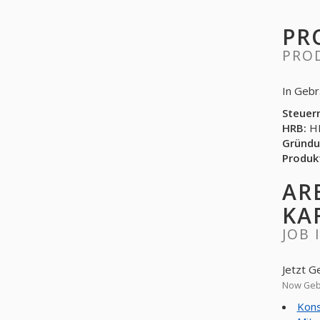
PR
PRO
In Gebr
Steuer
HRB:
HR
Gründu
Produk
AR
KA
JOB 
Jetzt G
Now Gebr
Kons