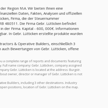
 der Region N\A. Wir bieten Ihnen eine
anziellen Daten, Fakten, Analysen und offiziellen
ticken, Firma, die der Steuernummer
480511. Die Firma Gebr. Lütticken befindet
 in der Firma. Kapital - 600, 000€. Informationen
gbar. In Gebr. Lütticken erstellte produkte wurden
tractors & Operative Builders, einschließlich 3
en auch Bewertungen von Gebr. Lütticken, offene
you a complete range of reports and documents featuring
stry. Full name company: Gebr. Lütticken, company assigned
pany Gebr. Lütticken is located at the address: Burgstr.
 about owner, director or manager of Gebr. Lütticken is not
ative Builders, including 3 other destinations. Industry
open positions, location of Gebr. Lütticken on the map.