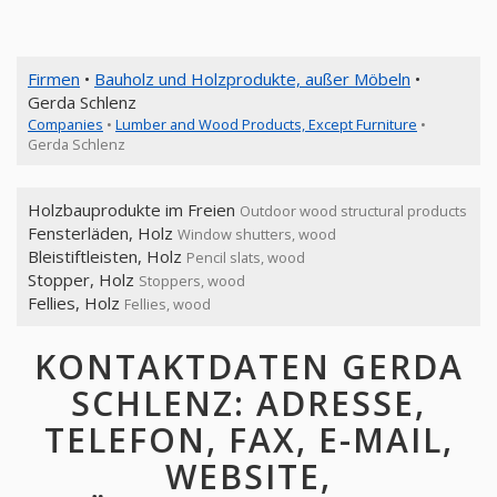
Firmen
•
Bauholz und Holzprodukte, außer Möbeln
•
Gerda Schlenz
Companies
•
Lumber and Wood Products, Except Furniture
•
Gerda Schlenz
Holzbauprodukte im Freien
Outdoor wood structural products
Fensterläden, Holz
Window shutters, wood
Bleistiftleisten, Holz
Pencil slats, wood
Stopper, Holz
Stoppers, wood
Fellies, Holz
Fellies, wood
KONTAKTDATEN GERDA
SCHLENZ: ADRESSE,
TELEFON, FAX, E-MAIL,
WEBSITE,