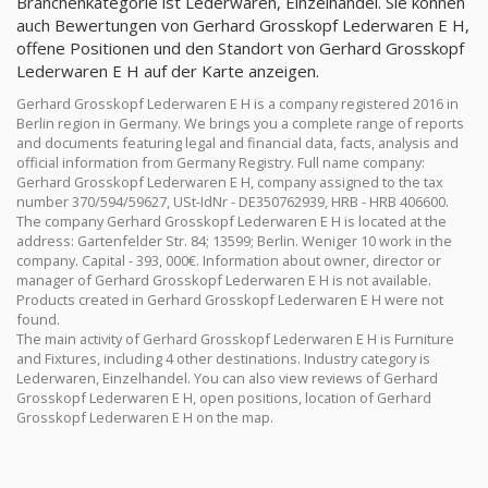
Branchenkategorie ist Lederwaren, Einzelhandel. Sie können
auch Bewertungen von Gerhard Grosskopf Lederwaren E H,
offene Positionen und den Standort von Gerhard Grosskopf
Lederwaren E H auf der Karte anzeigen.
Gerhard Grosskopf Lederwaren E H is a company registered 2016 in
Berlin region in Germany. We brings you a complete range of reports
and documents featuring legal and financial data, facts, analysis and
official information from Germany Registry. Full name company:
Gerhard Grosskopf Lederwaren E H, company assigned to the tax
number 370/594/59627, USt-IdNr - DE350762939, HRB - HRB 406600.
The company Gerhard Grosskopf Lederwaren E H is located at the
address: Gartenfelder Str. 84; 13599; Berlin. Weniger 10 work in the
company. Capital - 393, 000€. Information about owner, director or
manager of Gerhard Grosskopf Lederwaren E H is not available.
Products created in Gerhard Grosskopf Lederwaren E H were not
found.
The main activity of Gerhard Grosskopf Lederwaren E H is Furniture
and Fixtures, including 4 other destinations. Industry category is
Lederwaren, Einzelhandel. You can also view reviews of Gerhard
Grosskopf Lederwaren E H, open positions, location of Gerhard
Grosskopf Lederwaren E H on the map.