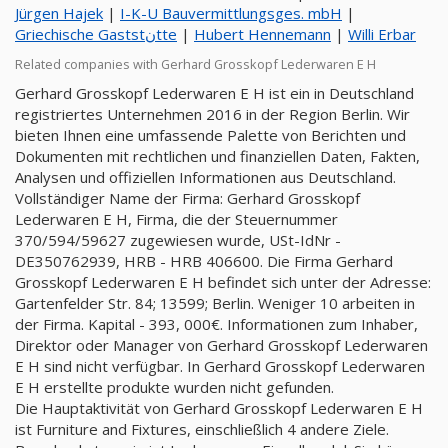
Jürgen Hajek
|
I-K-U Bauvermittlungsges. mbH
|
Griechische Gaststنtte
|
Hubert Hennemann
|
Willi Erbar
Related companies with Gerhard Grosskopf Lederwaren E H
Gerhard Grosskopf Lederwaren E H ist ein in Deutschland
registriertes Unternehmen 2016 in der Region Berlin. Wir
bieten Ihnen eine umfassende Palette von Berichten und
Dokumenten mit rechtlichen und finanziellen Daten, Fakten,
Analysen und offiziellen Informationen aus Deutschland.
Vollständiger Name der Firma: Gerhard Grosskopf
Lederwaren E H, Firma, die der Steuernummer
370/594/59627 zugewiesen wurde, USt-IdNr -
DE350762939, HRB - HRB 406600. Die Firma Gerhard
Grosskopf Lederwaren E H befindet sich unter der Adresse:
Gartenfelder Str. 84; 13599; Berlin. Weniger 10 arbeiten in
der Firma. Kapital - 393, 000€. Informationen zum Inhaber,
Direktor oder Manager von Gerhard Grosskopf Lederwaren
E H sind nicht verfügbar. In Gerhard Grosskopf Lederwaren
E H erstellte produkte wurden nicht gefunden.
Die Hauptaktivität von Gerhard Grosskopf Lederwaren E H
ist Furniture and Fixtures, einschließlich 4 andere Ziele.