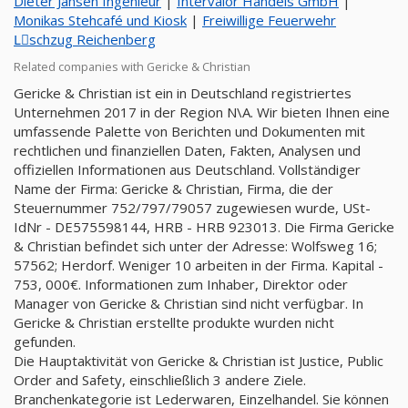
Dieter Jansen Ingenieur
|
Intervalor Handels GmbH
|
Monikas Stehcafé und Kiosk
|
Freiwillige Feuerwehr
Lِschzug Reichenberg
Related companies with Gericke & Christian
Gericke & Christian ist ein in Deutschland registriertes
Unternehmen 2017 in der Region N\A. Wir bieten Ihnen eine
umfassende Palette von Berichten und Dokumenten mit
rechtlichen und finanziellen Daten, Fakten, Analysen und
offiziellen Informationen aus Deutschland. Vollständiger
Name der Firma: Gericke & Christian, Firma, die der
Steuernummer 752/797/79057 zugewiesen wurde, USt-
IdNr - DE575598144, HRB - HRB 923013. Die Firma Gericke
& Christian befindet sich unter der Adresse: Wolfsweg 16;
57562; Herdorf. Weniger 10 arbeiten in der Firma. Kapital -
753, 000€. Informationen zum Inhaber, Direktor oder
Manager von Gericke & Christian sind nicht verfügbar. In
Gericke & Christian erstellte produkte wurden nicht
gefunden.
Die Hauptaktivität von Gericke & Christian ist Justice, Public
Order and Safety, einschließlich 3 andere Ziele.
Branchenkategorie ist Lederwaren, Einzelhandel. Sie können