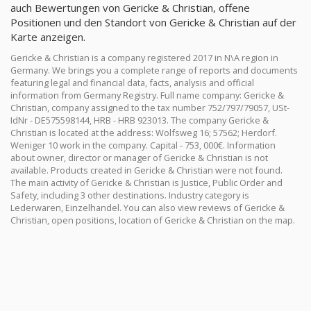
auch Bewertungen von Gericke & Christian, offene
Positionen und den Standort von Gericke & Christian auf der
Karte anzeigen.
Gericke & Christian is a company registered 2017 in N\A region in
Germany. We brings you a complete range of reports and documents
featuring legal and financial data, facts, analysis and official
information from Germany Registry. Full name company: Gericke &
Christian, company assigned to the tax number 752/797/79057, USt-
IdNr - DE575598144, HRB - HRB 923013. The company Gericke &
Christian is located at the address: Wolfsweg 16; 57562; Herdorf.
Weniger 10 work in the company. Capital - 753, 000€. Information
about owner, director or manager of Gericke & Christian is not
available. Products created in Gericke & Christian were not found.
The main activity of Gericke & Christian is Justice, Public Order and
Safety, including 3 other destinations. Industry category is
Lederwaren, Einzelhandel. You can also view reviews of Gericke &
Christian, open positions, location of Gericke & Christian on the map.