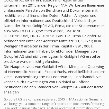
Goldpfeil AG ist ein in Deutschland registriertes
Unternehmen 2015 in der Region N\A. Wir bieten Ihnen eine
umfassende Palette von Berichten und Dokumenten mit
rechtlichen und finanziellen Daten, Fakten, Analysen und
offiziellen Informationen aus Deutschland. Vollständiger
Name der Firma: Goldpfeil AG, Firma, die der Steuernummer
499/669/18371 zugewiesen wurde, USt-IdNr -
DE901589965, HRB - HRB 160809. Die Firma Goldpfeil AG
befindet sich unter der Adresse: Mittelstr. 31; 50672; Kِln.
Weniger 10 arbeiten in der Firma. Kapital - 891, 000€.
Informationen zum Inhaber, Direktor oder Manager von
Goldpfeil AG sind nicht verfügbar. In Goldpfeil AG erstellte
produkte wurden nicht gefunden.
Die Hauptaktivität von Goldpfeil AG ist Mining and Quarrying
of Nonmetallic Minerals, Except Fuels, einschließlich 3 andere
Ziele. Branchenkategorie ist Lederwaren, Einzelhandel. Sie
können auch Bewertungen von Goldpfeil AG, offene
Positionen und den Standort von Goldpfeil AG auf der Karte
anzeigen.
Goldpfeil AG is a company registered 2015 in N\A region in Germany.
We brings you a complete range of reports and documents featuring
legal and financial data, facts, analysis and official information from