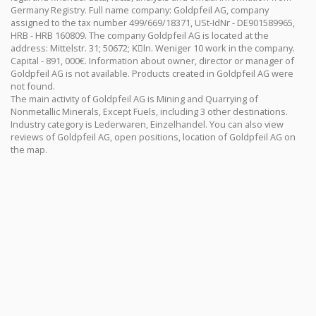
Germany Registry. Full name company: Goldpfeil AG, company
assigned to the tax number 499/669/18371, USt-IdNr - DE901589965,
HRB - HRB 160809. The company Goldpfeil AG is located at the
address: Mittelstr. 31; 50672; Kِln. Weniger 10 work in the company.
Capital - 891, 000€. Information about owner, director or manager of
Goldpfeil AG is not available. Products created in Goldpfeil AG were
not found.
The main activity of Goldpfeil AG is Mining and Quarrying of
Nonmetallic Minerals, Except Fuels, including 3 other destinations.
Industry category is Lederwaren, Einzelhandel. You can also view
reviews of Goldpfeil AG, open positions, location of Goldpfeil AG on
the map.