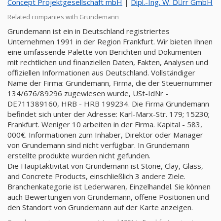
Concept Projektgesellschaft mbH
|
Dipl.-Ing. W. Dِrr GmbH
Related companies with Grundemann
Grundemann ist ein in Deutschland registriertes
Unternehmen 1991 in der Region Frankfurt. Wir bieten Ihnen
eine umfassende Palette von Berichten und Dokumenten
mit rechtlichen und finanziellen Daten, Fakten, Analysen und
offiziellen Informationen aus Deutschland. Vollständiger
Name der Firma: Grundemann, Firma, die der Steuernummer
134/676/89296 zugewiesen wurde, USt-IdNr -
DE711389160, HRB - HRB 199234. Die Firma Grundemann
befindet sich unter der Adresse: Karl-Marx-Str. 179; 15230;
Frankfurt. Weniger 10 arbeiten in der Firma. Kapital - 583,
000€. Informationen zum Inhaber, Direktor oder Manager
von Grundemann sind nicht verfügbar. In Grundemann
erstellte produkte wurden nicht gefunden.
Die Hauptaktivität von Grundemann ist Stone, Clay, Glass,
and Concrete Products, einschließlich 3 andere Ziele.
Branchenkategorie ist Lederwaren, Einzelhandel. Sie können
auch Bewertungen von Grundemann, offene Positionen und
den Standort von Grundemann auf der Karte anzeigen.