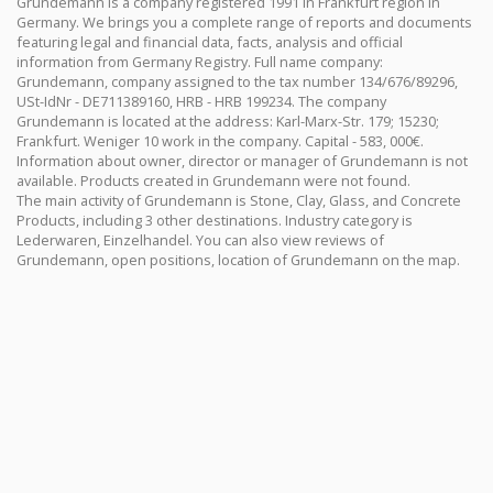
Grundemann is a company registered 1991 in Frankfurt region in
Germany. We brings you a complete range of reports and documents
featuring legal and financial data, facts, analysis and official
information from Germany Registry. Full name company:
Grundemann, company assigned to the tax number 134/676/89296,
USt-IdNr - DE711389160, HRB - HRB 199234. The company
Grundemann is located at the address: Karl-Marx-Str. 179; 15230;
Frankfurt. Weniger 10 work in the company. Capital - 583, 000€.
Information about owner, director or manager of Grundemann is not
available. Products created in Grundemann were not found.
The main activity of Grundemann is Stone, Clay, Glass, and Concrete
Products, including 3 other destinations. Industry category is
Lederwaren, Einzelhandel. You can also view reviews of
Grundemann, open positions, location of Grundemann on the map.