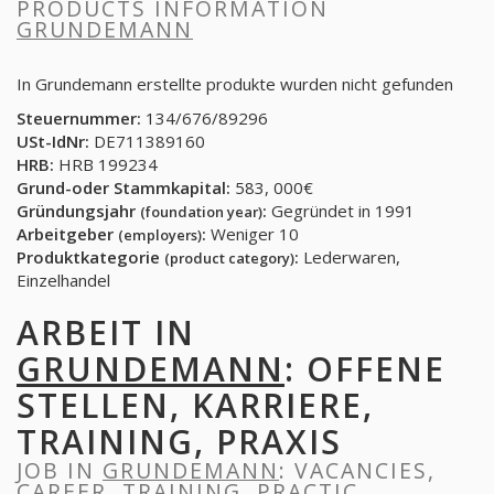
PRODUCTS INFORMATION
GRUNDEMANN
In Grundemann erstellte produkte wurden nicht gefunden
Steuernummer:
134/676/89296
USt-IdNr:
DE711389160
HRB:
HRB 199234
Grund-oder Stammkapital:
583, 000€
Gründungsjahr
:
Gegründet in 1991
(foundation year)
Arbeitgeber
:
Weniger 10
(employers)
Produktkategorie
:
Lederwaren,
(product category)
Einzelhandel
ARBEIT IN
GRUNDEMANN
: OFFENE
STELLEN, KARRIERE,
TRAINING, PRAXIS
JOB IN
GRUNDEMANN
: VACANCIES,
CAREER, TRAINING, PRACTIC