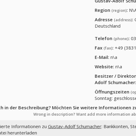
Gustav-Adolf Sch
Region
:
N\
(region)
Adresse
:
Groكenh
(address)
Deutschland
Telefon
:
03
(phone)
Fax
:
+49 (3831
(fax)
E-Mail:
n\a
Website:
n\a
Besitzer / Direkt
Adolf Schumacher
Öffnungszeiten
(o
Sonntag: geschloss
ch in der Beschreibung? Möchten Sie weitere Informationen z
Wrong in description? Want add more information ab
lierte Informationen zu
Gustav-Adolf Schumacher
: Bankkonten, St
tei herunterladen