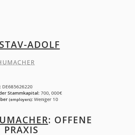
STAV-ADOLF
CHUMACHER
:
DE685626220
der Stammkapital:
700, 000€
eber
:
Weniger 10
(employers)
HUMACHER
: OFFENE
, PRAXIS