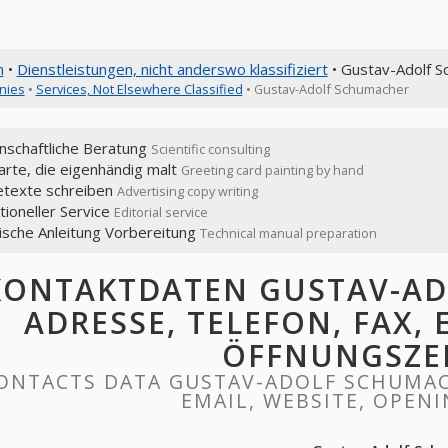
n
•
Dienstleistungen, nicht anderswo klassifiziert
• Gustav-Adolf 
nies
•
Services, Not Elsewhere Classified
• Gustav-Adolf Schumacher
nschaftliche Beratung
Scientific consulting
rte, die eigenhändig malt
Greeting card painting by hand
texte schreiben
Advertising copy writing
ioneller Service
Editorial service
ische Anleitung Vorbereitung
Technical manual preparation
KONTAKTDATEN GUSTAV-AD
ADRESSE, TELEFON, FAX, 
ÖFFNUNGSZE
ONTACTS DATA GUSTAV-ADOLF SCHUMACH
EMAIL, WEBSITE, OPEN