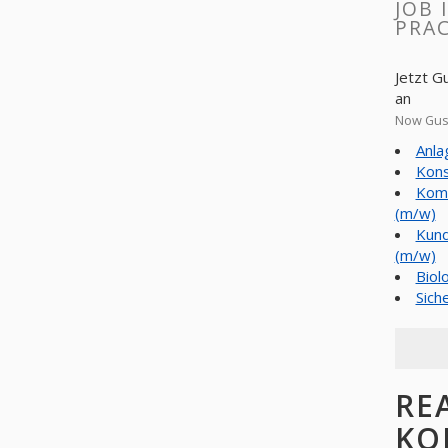
JOB 
PRAC
Jetzt G
an
Now Gust
Anla
Kons
Komm
(m/w)
Kund
(m/w)
Biol
Sich
RE
KO