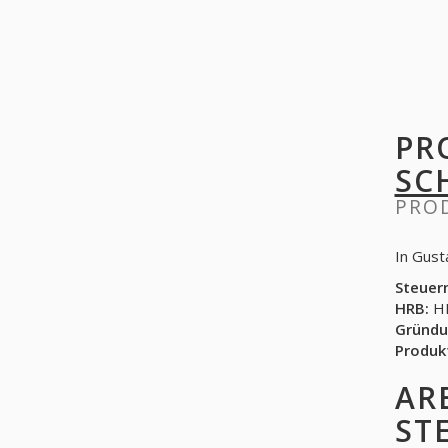
PR
SC
PRO
In Gust
Steuer
HRB:
HR
Gründu
Produk
AR
ST