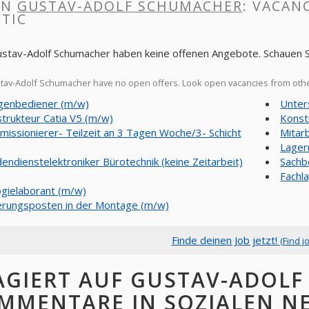
IN
GUSTAV-ADOLF SCHUMACHER
: VACANC
TIC
ustav-Adolf Schumacher haben keine offenen Angebote. Schauen S
av-Adolf Schumacher have no open offers. Look open vacancies from oth
genbediener (m/w)
Unter
trukteur Catia V5 (m/w)
Konst
issionierer- Teilzeit an 3 Tagen Woche/3- Schicht
Mitar
Lager
endienstelektroniker Bürotechnik (keine Zeitarbeit)
Sachb
Fachl
ogielaborant (m/w)
erungsposten in der Montage (m/w)
Finde deinen Job jetzt!
(Find j
AGIERT AUF GUSTAV-ADOLF
MMENTARE IN SOZIALEN N