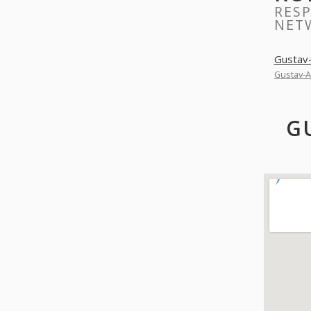
RES
NET
Gustav
Gustav-
G