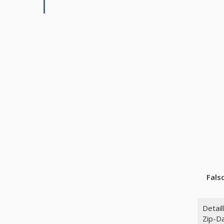
Fals
Detail
Zip-Da