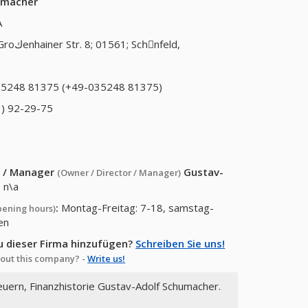
umacher
A
ainer Str. 8; 01561; Schِnfeld,
5248 81375 (+49-035248 81375)
) 92-29-75
or / Manager
Gustav-
(Owner / Director / Manager)
:
n\a
:
Montag-Freitag: 7-18, samstag-
pening hours)
en
u dieser Firma hinzufügen?
Schreiben Sie uns!
out this company? -
Write us!
euern, Finanzhistorie Gustav-Adolf Schumacher.