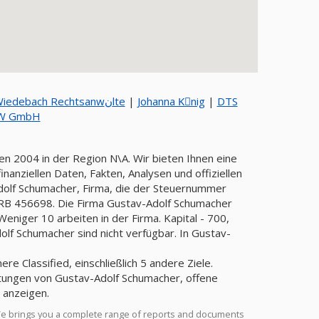
Roersch Strewe und Wiedebach Rechtsanwنlte
|
Johanna Kِnig
|
DTS
 W GmbH
en 2004 in der Region N\A. Wir bieten Ihnen eine
anziellen Daten, Fakten, Analysen und offiziellen
dolf Schumacher, Firma, die der Steuernummer
B 456698. Die Firma Gustav-Adolf Schumacher
lf Schumacher sind nicht verfügbar. In Gustav-
e Classified, einschließlich 5 andere Ziele.
rtungen von Gustav-Adolf Schumacher, offene
 anzeigen.
We brings you a complete range of reports and documents