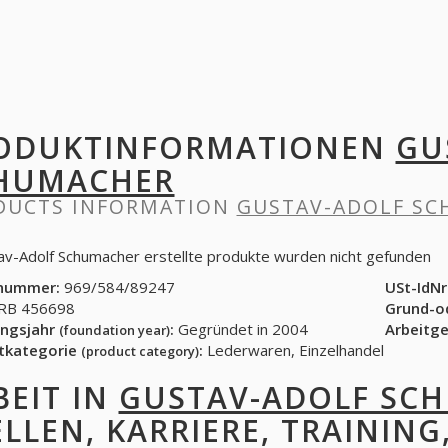
ODUKTINFORMATIONEN
GU
HUMACHER
DUCTS INFORMATION
GUSTAV-ADOLF S
av-Adolf Schumacher erstellte produkte wurden nicht gefunden
nummer:
969/584/89247
USt-IdNr
B 456698
Grund-o
ngsjahr
:
Gegründet in 2004
Arbeitg
(foundation year)
tkategorie
:
Lederwaren, Einzelhandel
(product category)
BEIT IN
GUSTAV-ADOLF SC
ELLEN, KARRIERE, TRAINING