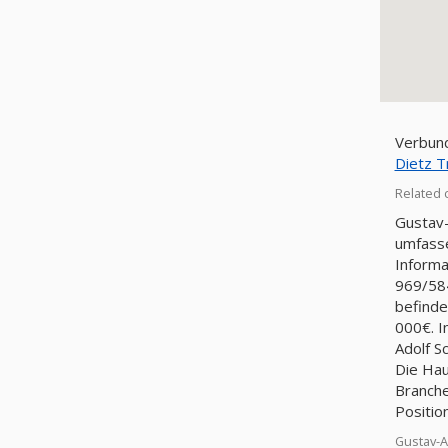
Verbund
Dietz 
Related 
Gustav-
umfasse
Informa
969/58
befindet sich unter der A
000€. I
Adolf S
Die Hau
Branche
Positio
Gustav-A