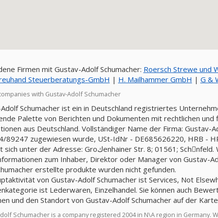
ene Firmen mit Gustav-Adolf Schumacher:
Treuhand Steuerberatungs-GmbH
|
H. Mailhammer GmbH
|
G &
companies with Gustav-Adolf Schumacher
Adolf Schumacher ist ein in Deutschland registriertes Unternehm
nde Palette von Berichten und Dokumenten mit rechtlichen und fin
tionen aus Deutschland. Vollständiger Name der Firma: Gustav-A
4/89247 zugewiesen wurde, USt-IdNr - DE685626220, HRB - HR
dresse: Groكenhainer Str. 8; 01561; Schِnfeld. Weniger 10 arbeiten in der Firma. Kapital - 700,
nformationen zum Inhaber, Direktor oder Manager von Gustav-Ado
chumacher erstellte produkte wurden nicht gefunden.
ptaktivität von Gustav-Adolf Schumacher ist Services, Not Elsewher
nkategorie ist Lederwaren, Einzelhandel. Sie können auch Bewe
nen und den Standort von Gustav-Adolf Schumacher auf der Karte
dolf Schumacher is a company registered 2004 in N\A region in Germany. 