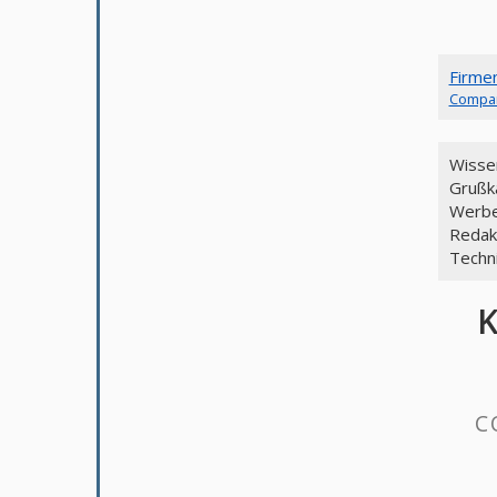
Firme
Compa
Wisse
Grußka
Werbe
Redakt
Techn
C