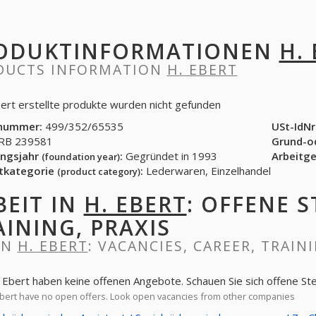
ODUKTINFORMATIONEN
H.
DUCTS INFORMATION
H. EBERT
bert erstellte produkte wurden nicht gefunden
nummer:
499/352/65535
USt-IdNr
B 239581
Grund-o
ngsjahr
:
Gegründet in 1993
Arbeitg
(foundation year)
tkategorie
:
Lederwaren, Einzelhandel
(product category)
BEIT IN
H. EBERT
: OFFENE S
AINING, PRAXIS
IN
H. EBERT
: VACANCIES, CAREER, TRAIN
. Ebert haben keine offenen Angebote. Schauen Sie sich offene S
bert have no open offers. Look open vacancies from other companies