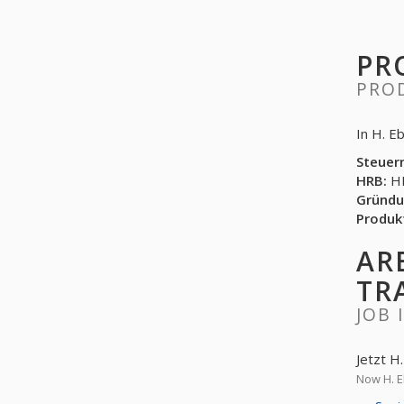
PR
PRO
In H. E
Steuer
HRB:
HR
Gründu
Produk
AR
TR
JOB 
Jetzt H
Now H. E