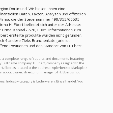
egion Dortmund. Wir bieten Ihnen eine
anziellen Daten, Fakten, Analysen und offiziellen
t, Firma, die der Steuernummer 499/352/65535
ma H. Ebert befindet sich unter der Adresse:
 Firma. Kapital - 670, 000€. Informationen zum
Ebert erstellte produkte wurden nicht gefunden.
lich 4 andere Ziele. Branchenkategorie ist
ffene Positionen und den Standort von H. Ebert
ou a complete range of reports and documents featuring
try. Full name company: H. Ebert, company assigned to the
. Ebert is located at the address: Aplerbecker Marktplatz
n about owner, director or manager of H. Ebert is not
tions. Industry category is Lederwaren, Einzelhandel. You