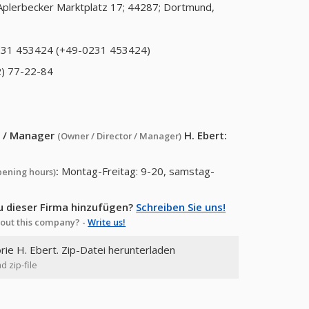
Aplerbecker Marktplatz 17; 44287; Dortmund,
31 453424 (+49-0231 453424)
) 77-22-84
or / Manager
H. Ebert
:
(Owner / Director / Manager)
:
Montag-Freitag: 9-20, samstag-
pening hours)
u dieser Firma hinzufügen?
Schreiben Sie uns!
out this company? -
Write us!
orie H. Ebert. Zip-Datei herunterladen
d zip-file