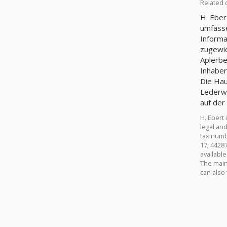
Related 
H. Eber
umfasse
Informa
zugewie
Aplerbe
Inhaber
Die Hau
Lederwa
auf der
H. Ebert
legal and
tax numb
17; 4428
available
The main 
can also 