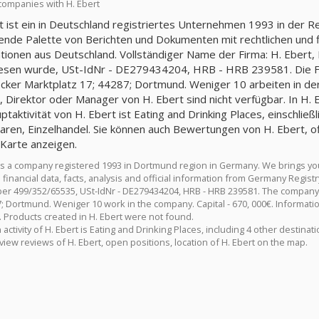
companies with H. Ebert
t ist ein in Deutschland registriertes Unternehmen 1993 in der R
nde Palette von Berichten und Dokumenten mit rechtlichen und fin
tionen aus Deutschland. Vollständiger Name der Firma: H. Eber
sen wurde, USt-IdNr - DE279434204, HRB - HRB 239581. Die Fir
cker Marktplatz 17; 44287; Dortmund. Weniger 10 arbeiten in der
, Direktor oder Manager von H. Ebert sind nicht verfügbar. In H. 
ptaktivität von H. Ebert ist Eating and Drinking Places, einschließ
ren, Einzelhandel. Sie können auch Bewertungen von H. Ebert, o
 Karte anzeigen.
 is a company registered 1993 in Dortmund region in Germany. We brings y
 financial data, facts, analysis and official information from Germany Regis
er 499/352/65535, USt-IdNr - DE279434204, HRB - HRB 239581. The company H
7; Dortmund. Weniger 10 work in the company. Capital - 670, 000€. Informatio
. Products created in H. Ebert were not found.
activity of H. Ebert is Eating and Drinking Places, including 4 other destina
view reviews of H. Ebert, open positions, location of H. Ebert on the map.