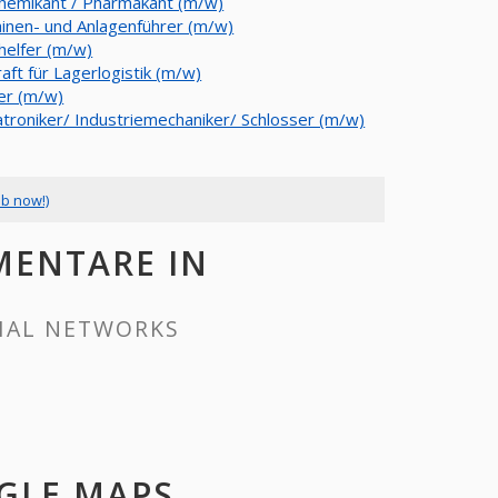
Chemikant / Pharmakant (m/w)
inen- und Anlagenführer (m/w)
helfer (m/w)
aft für Lagerlogistik (m/w)
ler (m/w)
troniker/ Industriemechaniker/ Schlosser (m/w)
ob now!)
MENTARE IN
CIAL NETWORKS
OGLE MAPS