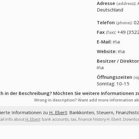
Adresse
:
(address)
Deutschland
Telefon
:
02
(phone)
Fax
:
+49 (3522
(fax)
E-Mail:
n\a
Website:
n\a
Besitzer / Direkt
n\a
Öffnungszeiten
(o
Sonntag: 10-15
ch in der Beschreibung? Möchten Sie weitere Informationen z
Wrong in description? Want add more information ab
lierte Informationen zu
H. Ebert
: Bankkonten, Steuern, Finanzhist
ail info about
H. Ebert
: bank accounts, tax, finance history H. Ebert. Downloa