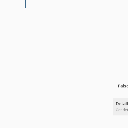
Fals
Detail
Get det