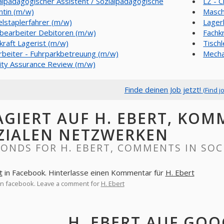
alpädagogischer Assistent / Sozialpädagogische
LZ - 
ntin (m/w)
Masch
lstaplerfahrer (m/w)
Lager
bearbeiter Debitoren (m/w)
Fachkr
kraft Lagerist (m/w)
Tisch
rbeiter - Fuhrparkbetreuung (m/w)
Mecha
ity Assurance Review (m/w)
Finde deinen Job jetzt!
(Find j
AGIERT AUF H. EBERT, KOM
ZIALEN NETZWERKEN
ONDS FOR H. EBERT, COMMENTS IN SO
t
in Facebook. Hinterlasse einen Kommentar für
H. Ebert
n facebook. Leave a comment for
H. Ebert
H. EBERT AUF GO