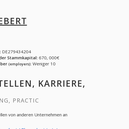
 EBERT
:
DE279434204
der Stammkapital:
670, 000€
eber
:
Weniger 10
(employers)
TELLEN, KARRIERE,
ING, PRACTIC
tellen von anderen Unternehmen an