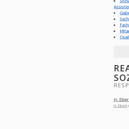
Sozi
Assiste
Gabe
Sach
Fach
Mita
Qual
RE
SO
RESP
H. Eber
H. Ebert
i