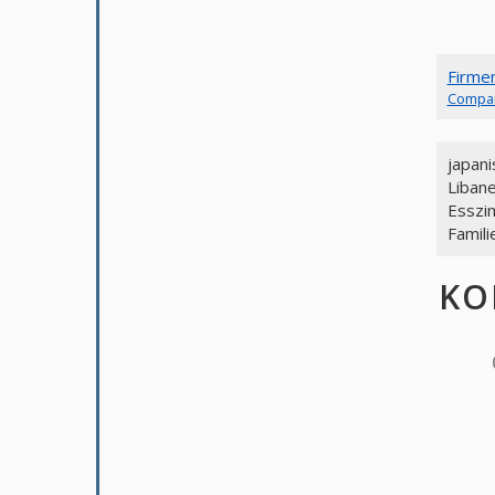
Firme
Compa
japan
Liban
Essz
Famil
KO