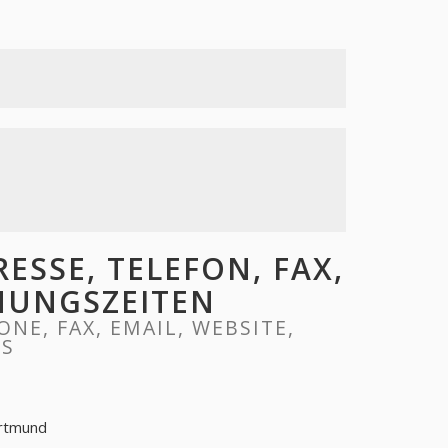
ESSE, TELEFON, FAX,
FNUNGSZEITEN
NE, FAX, EMAIL, WEBSITE,
RS
rtmund