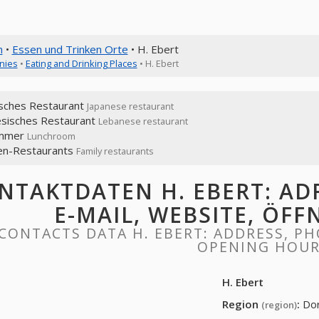
n
•
Essen und Trinken Orte
• H. Ebert
nies
•
Eating and Drinking Places
• H. Ebert
isches Restaurant
Japanese restaurant
esisches Restaurant
Lebanese restaurant
immer
Lunchroom
ien-Restaurants
Family restaurants
NTAKTDATEN H. EBERT: ADR
E-MAIL, WEBSITE, ÖF
CONTACTS DATA H. EBERT: ADDRESS, PHO
OPENING HOU
H. Ebert
Region
:
Do
(region)