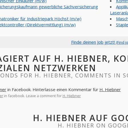
nischer Einkäufer (m/w)
Kommi
icherungskaufmann gewerbliche Sachversicherung
Appli
Laseranl
atroniker für Industriepark Höchst (m/w)
Masch
ektcontroller (Direktvermittlung) (m/w)
Stapl
Finde deinen Job jetzt!
(Find j
AGIERT AUF H. HIEBNER, K
ZIALEN NETZWERKEN
ONDS FOR H. HIEBNER, COMMENTS IN 
ner
in Facebook. Hinterlasse einen Kommentar für
H. Hiebner
er
in facebook. Leave a comment for
H. Hiebner
H. HIEBNER AUF G
H. HIEBNER ON GOOG