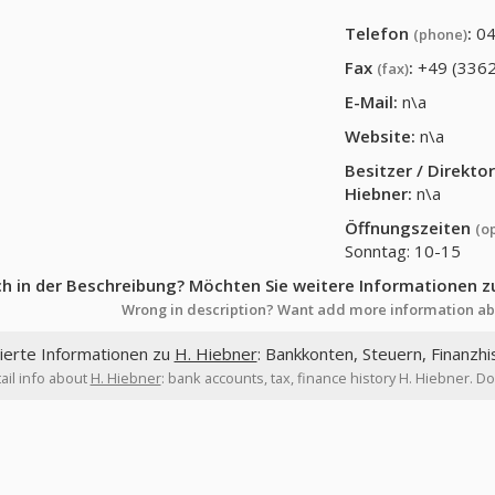
Telefon
:
04
(phone)
Fax
:
+49 (3362
(fax)
E-Mail:
n\a
Website:
n\a
Besitzer / Direkt
Hiebner
:
n\a
Öffnungszeiten
(o
Sonntag: 10-15
ch in der Beschreibung? Möchten Sie weitere Informationen z
Wrong in description? Want add more information ab
lierte Informationen zu
H. Hiebner
: Bankkonten, Steuern, Finanzhi
ail info about
H. Hiebner
: bank accounts, tax, finance history H. Hiebner. D