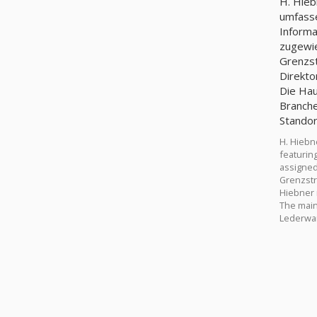
H. Hieb
umfasse
Informa
zugewie
Grenzst
Direkto
Die Hau
Branche
Standor
H. Hiebn
featuring
assigned
Grenzstr
Hiebner 
The main 
Lederwar