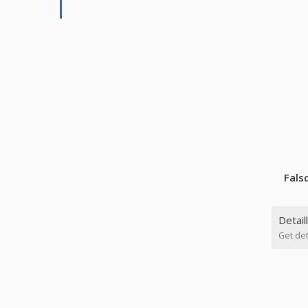
Fals
Detail
Get det