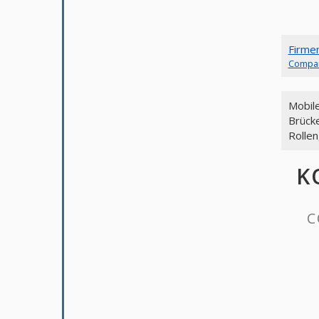
Firme
Compa
Mobil
Brück
Rollen
K
C