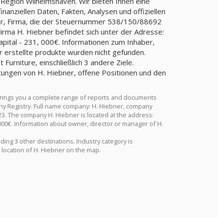
 Region Wilhelmshaven. Wir bieten Ihnen eine
anziellen Daten, Fakten, Analysen und offiziellen
ner, Firma, die der Steuernummer 538/150/88692
ma H. Hiebner befindet sich unter der Adresse:
apital - 231, 000€. Informationen zum Inhaber,
r erstellte produkte wurden nicht gefunden.
urniture, einschließlich 3 andere Ziele.
tungen von H. Hiebner, offene Positionen und den
brings you a complete range of reports and documents
many Registry. Full name company: H. Hiebner, company
3. The company H. Hiebner is located at the address:
000€. Information about owner, director or manager of H.
ding 3 other destinations. Industry category is
 location of H. Hiebner on the map.