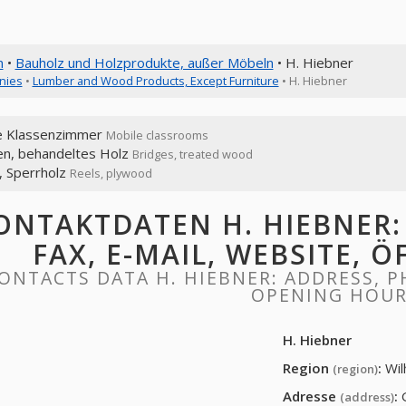
n
•
Bauholz und Holzprodukte, außer Möbeln
• H. Hiebner
nies
•
Lumber and Wood Products, Except Furniture
• H. Hiebner
e Klassenzimmer
Mobile classrooms
en, behandeltes Holz
Bridges, treated wood
, Sperrholz
Reels, plywood
ONTAKTDATEN H. HIEBNER: 
FAX, E-MAIL, WEBSITE, 
ONTACTS DATA H. HIEBNER: ADDRESS, PH
OPENING HOU
H. Hiebner
Region
:
Wi
(region)
Adresse
:
(address)