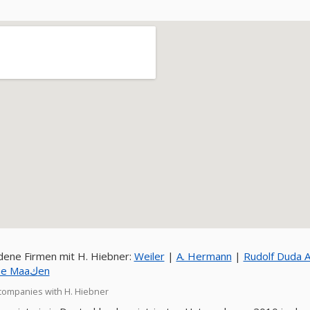
ene Firmen mit H. Hiebner:
Weiler
|
A. Hermann
|
Rudolf Duda A
Marianne Maaكen
companies with H. Hiebner