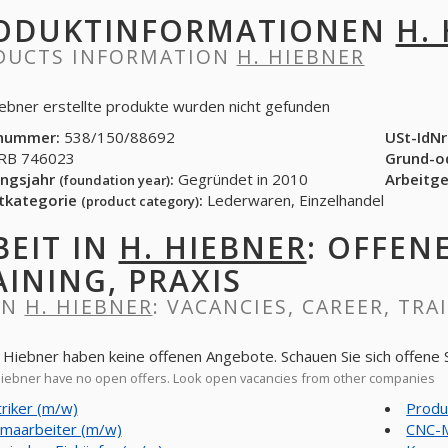
ODUKTINFORMATIONEN
H.
DUCTS INFORMATION
H. HIEBNER
iebner erstellte produkte wurden nicht gefunden
nummer:
538/150/88692
USt-IdNr
B 746023
Grund-o
ngsjahr
:
Gegründet in 2010
Arbeitg
(foundation year)
tkategorie
:
Lederwaren, Einzelhandel
(product category)
BEIT IN
H. HIEBNER
: OFFEN
AINING, PRAXIS
IN
H. HIEBNER
: VACANCIES, CAREER, TRA
. Hiebner haben keine offenen Angebote. Schauen Sie sich offene
iebner have no open offers. Look open vacancies from other companies
triker (m/w)
Produ
maarbeiter (m/w)
CNC-M