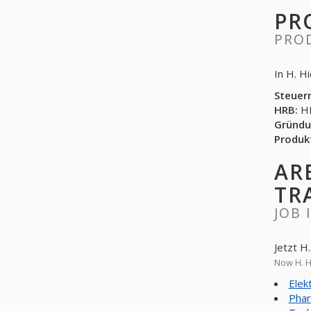
PR
PRO
In H. H
Steuer
HRB:
HR
Gründu
Produk
AR
TR
JOB 
Jetzt H
Now H. H
Elek
Phar