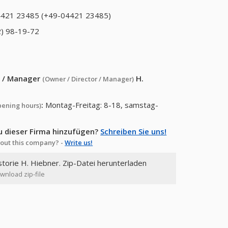
421 23485 (+49-04421 23485)
) 98-19-72
or / Manager
H.
(Owner / Director / Manager)
:
Montag-Freitag: 8-18, samstag-
pening hours)
u dieser Firma hinzufügen?
Schreiben Sie uns!
out this company? -
Write us!
storie H. Hiebner. Zip-Datei herunterladen
ownload zip-file