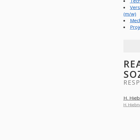
Tech
Vers
(m/w)
Mech
Proj
RE
SO
RESP
H. Hieb
H. Hiebn