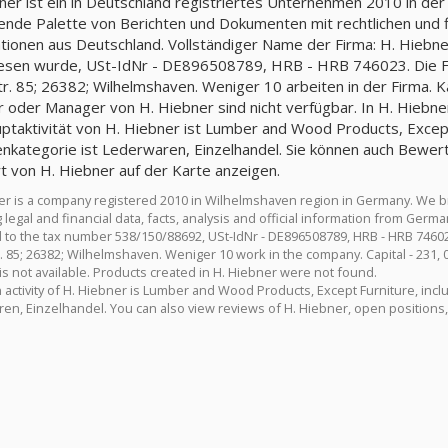
ner ist ein in Deutschland registriertes Unternehmen 2010 in der
nde Palette von Berichten und Dokumenten mit rechtlichen und fin
tionen aus Deutschland. Vollständiger Name der Firma: H. Hieb
sen wurde, USt-IdNr - DE896508789, HRB - HRB 746023. Die Fir
r. 85; 26382; Wilhelmshaven. Weniger 10 arbeiten in der Firma. K
r oder Manager von H. Hiebner sind nicht verfügbar. In H. Hiebne
ptaktivität von H. Hiebner ist Lumber and Wood Products, Except F
nkategorie ist Lederwaren, Einzelhandel. Sie können auch Bewer
t von H. Hiebner auf der Karte anzeigen.
er is a company registered 2010 in Wilhelmshaven region in Germany. We 
 legal and financial data, facts, analysis and official information from Ger
 to the tax number 538/150/88692, USt-IdNr - DE896508789, HRB - HRB 74602
. 85; 26382; Wilhelmshaven. Weniger 10 work in the company. Capital - 231, 
is not available. Products created in H. Hiebner were not found.
activity of H. Hiebner is Lumber and Wood Products, Except Furniture, inclu
en, Einzelhandel. You can also view reviews of H. Hiebner, open positions,