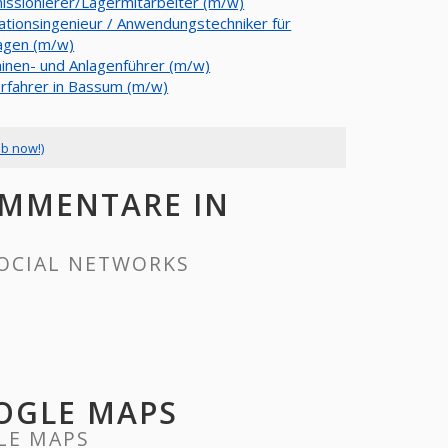
ssionierer/Lagermitarbeiter (m/w)
kationsingenieur / Anwendungstechniker für
agen (m/w)
inen- und Anlagenführer (m/w)
erfahrer in Bassum (m/w)
ob now!)
OMMENTARE IN
SOCIAL NETWORKS
OOGLE MAPS
LE MAPS