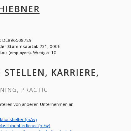
 HIEBNER
:
DE896508789
der Stammkapital:
231, 000€
eber
:
Weniger 10
(employers)
E STELLEN, KARRIERE,
INING, PRACTIC
 Stellen von anderen Unternehmen an
ktionshelfer (m/w)
aschinenbediener (m/w)