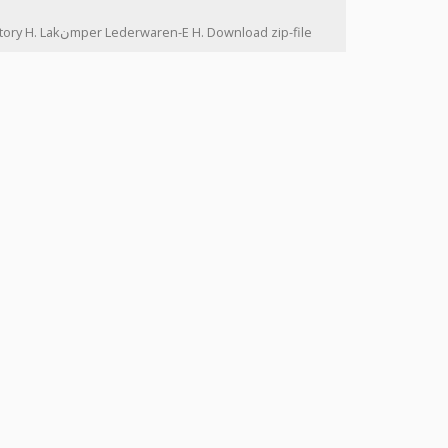
: bank accounts, tax, finance history H. Lakنmper Lederwaren-E H. Download zip-file