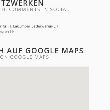
ETZWERKEN
r für
H. Lakنmper Lederwaren-E H
derwaren-E H
N-E H AUF GOOGLE MAPS
E H ON GOOGLE MAPS