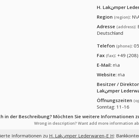
H. Lakنmper L
Region
:
N\
(region)
Adresse
:
B
(address)
Deutschland
Telefon
:
05
(phone)
Fax
:
+49 (208)
(fax)
E-Mail:
n\a
Website:
n\a
Besitzer / Direkt
Lakنmper Leder
Öffnungszeiten
(o
Sonntag: 11-16
ch in der Beschreibung? Möchten Sie weitere Informationen z
Wrong in description? Want add more information ab
lierte Informationen zu
H. Lakنmper Lederwaren-E H
: Bankkonten,