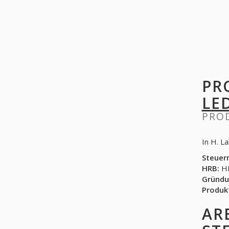
PR
LE
PRO
Steuer
HRB:
HR
Gründu
Produk
AR