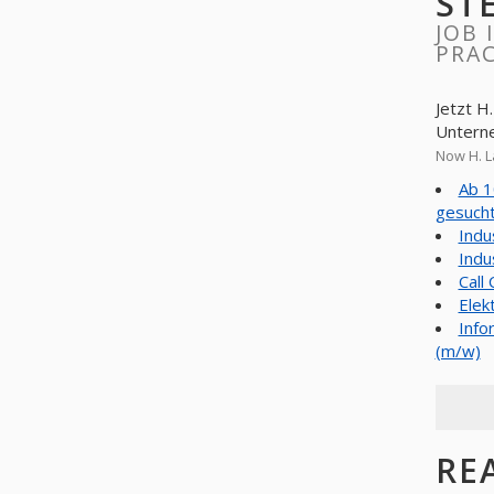
ST
JOB 
PRAC
Jetzt H. Lakنmper Lederwaren-E H haben keine offenen Angebote. Schauen 
Untern
Ab 1
gesuch
Indu
Indu
Call
Elek
Info
(m/w)
REAGIE