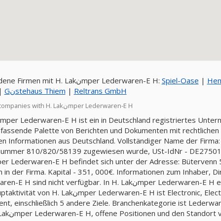
Verbundene Firmen mit H. Lakنmper Lederwaren-E H:
Spiel-Oase
|
Hem
|
Gنstehaus Thiem
|
Reltrans GmbH
Related companies with H. Lakنmper Lederwaren-E H
fassende Palette von Berichten und Dokumenten mit rechtlichen u
 Informationen aus Deutschland. Vollständiger Name der Firma: H. Lakنmper Lederwaren-E H, Firm
nummer 810/820/58139 zugewiesen wurde, USt-IdNr - DE275012
 in der Firma. Kapital - 351, 000€. Informationen zum Inhaber, Dire
Lederwaren-E H sind nicht verfügbar. In 
per Lederwaren-E H ist Electronic, Electrical Equipment & Components, Except Computer
nt, einschließlich 5 andere Ziele. Branchenkategorie ist Lederwa
Lederwaren-E H auf der Karte