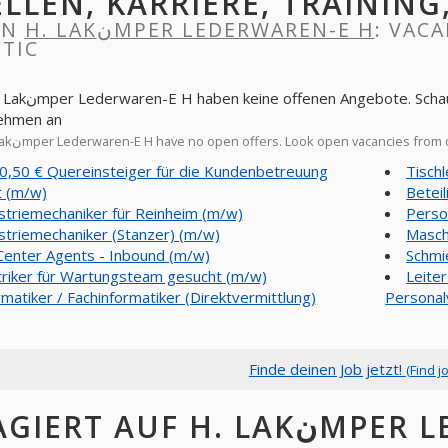
ELLEN, KARRIERE, TRAINING
IN
H. LAKنMPER LEDERWAREN-E H
: VACA
TIC
Sie sich offene Stellen von anderen
ehmen an
Now H. Lakنmper Lederwaren-E H have no open offers. Look open vacancies fr
0,50 € Quereinsteiger für die Kundenbetreuung
Tisch
t (m/w)
Betei
striemechaniker für Reinheim (m/w)
Perso
striemechaniker (Stanzer) (m/w)
Masch
 Center Agents - Inbound (m/w)
Schmi
triker für Wartungsteam gesucht (m/w)
Leite
rmatiker / Fachinformatiker (Direktvermittlung)
Personal
Finde deinen Job jetzt!
(Find j
RT AUF H. LAKنMPER LEDERWAREN-E H,