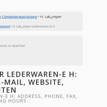
er Computerausrüstung
• H. Lakنmper
uipment
• H. Lakنmper Lederwaren-E H
esel, or dual-fuel
E-MAIL, WEBSITE,
ITEN
ING HOURS