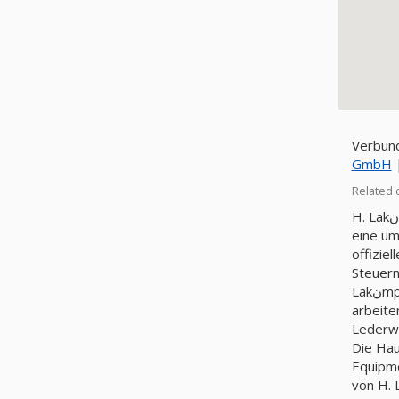
GmbH
H. Lakنmper Lederwaren-E H ist ein in Deutschland registriertes Unternehmen 2015 in der Region N\A. Wir bieten Ihnen
eine um
offiziellen
Steuer
Lakنmper Lederwaren-E H befindet sich unter der Adresse: Bütervenn 58 b; 33758; Schloك Holte-Stukenbrok. Weniger 10
arbeiten
Die Hauptaktivität von H. Lakنm
Equipme
von H. Lakنmper Lederwaren-E H, offene Positionen und den Standort von H. Lakنmper 