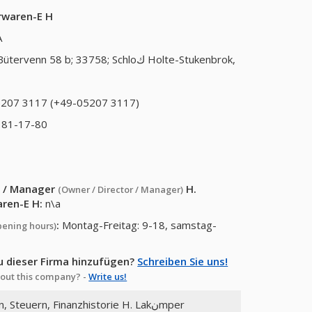
ederwaren-E H
A
ütervenn 58 b; 33758; Schloك Holte-Stukenbrok,
207 3117 (+49-05207 3117)
 81-17-80
or / Manager
H.
(Owner / Director / Manager)
waren-E H
:
n\a
:
Montag-Freitag: 9-18, samstag-
pening hours)
u dieser Firma hinzufügen?
Schreiben Sie uns!
out this company? -
Write us!
 Steuern, Finanzhistorie H. Lakنmper