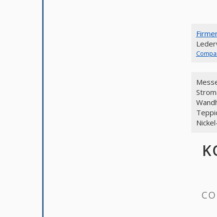
Firme
Leder
Compa
Messer
Strom
Wandh
Teppi
Nicke
KON
CONTACT