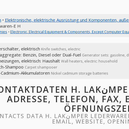
n
•
Elektronische, elektrische Ausrüstung und Komponenten, auß
waren-E H
nies
•
Electronic, Electrical Equipment & Components, Except Computer Eq
schalter, elektrisch
Knife switches, electric
aggregate: Benzin, Diesel oder Dual-Fuel
Generator sets: gasoline, di
eizungen, elektrisch: Haushalt
Wall heaters, electric: household
ch-Shampoo
Carpet shampooer
l-Cadmium-Akkumulatoren
Nickel cadmium storage batteries
TAKTDATEN H. LAKنMPER LEDERWAREN-E H:
ADRESSE, TELEFON, FAX, 
ÖFFNUNGSZE
S DATA H. LAKنMPER LEDERWAREN-E H: ADDRESS, PHONE, FAX,
EMAIL, WEBSITE, OPEN