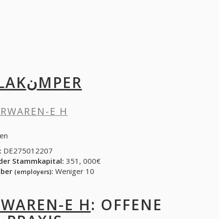
KنMPER
LEDERWAREN-E H
den
:
DE275012207
der Stammkapital:
351, 000€
eber
:
Weniger 10
(employers)
EDERWAREN-E H
: OFFENE