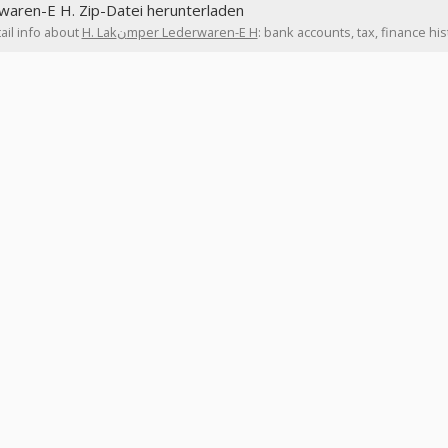
waren-E H. Zip-Datei herunterladen
ail info about
H. Lakنmper Lederwaren-E H