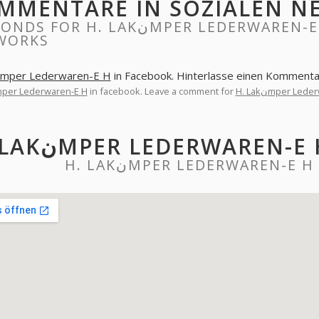
MMENTARE IN SOZIALEN N
 H. LAKنMPER LEDERWAREN-E H, COMMENTS IN SOCIAL
WORKS
H. Lakنmper Lederwaren-E H
in Facebook. Hinterlasse einen Kommenta
. Lakنmper Lederwaren-E H
in facebook. Leave a comment for
H. Lakنmper Le
H. LAKنMPER LEDERWARE
H. LAKنMPER LEDERWAREN-