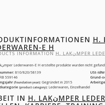
ODUKTINFORMATIONEN
H. LA
DERWAREN-E H
DUCTS INFORMATION
H. LAKنMPER 
In H. Lakنmper Lederwaren-E H erstellte produkte wurden nicht gefun
nummer:
810/820/58139
USt-IdNr
B 559146
Grund-o
ngsjahr
:
Gegründet in 2015
Arbeitg
(foundation year)
tkategorie
:
Lederwaren, Einzelhandel
(product category)
BEIT IN
H. LAKنMPER L