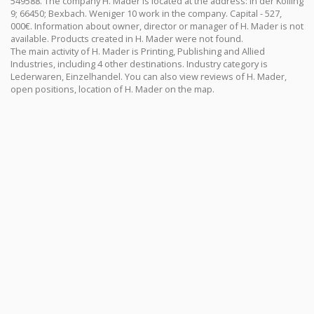
549588. The company H. Mader is located at the address: In der Kolling
9; 66450; Bexbach. Weniger 10 work in the company. Capital - 527,
000€. Information about owner, director or manager of H. Mader is not
available. Products created in H. Mader were not found.
The main activity of H. Mader is Printing, Publishing and Allied
Industries, including 4 other destinations. Industry category is
Lederwaren, Einzelhandel. You can also view reviews of H. Mader,
open positions, location of H. Mader on the map.