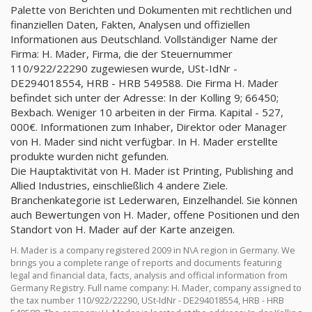
Palette von Berichten und Dokumenten mit rechtlichen und
finanziellen Daten, Fakten, Analysen und offiziellen
Informationen aus Deutschland. Vollständiger Name der
Firma: H. Mader, Firma, die der Steuernummer
110/922/22290 zugewiesen wurde, USt-IdNr -
DE294018554, HRB - HRB 549588. Die Firma H. Mader
befindet sich unter der Adresse: In der Kolling 9; 66450;
Bexbach. Weniger 10 arbeiten in der Firma. Kapital - 527,
000€. Informationen zum Inhaber, Direktor oder Manager
von H. Mader sind nicht verfügbar. In H. Mader erstellte
produkte wurden nicht gefunden.
Die Hauptaktivität von H. Mader ist Printing, Publishing and
Allied Industries, einschließlich 4 andere Ziele.
Branchenkategorie ist Lederwaren, Einzelhandel. Sie können
auch Bewertungen von H. Mader, offene Positionen und den
Standort von H. Mader auf der Karte anzeigen.
H. Mader is a company registered 2009 in N\A region in Germany. We
brings you a complete range of reports and documents featuring
legal and financial data, facts, analysis and official information from
Germany Registry. Full name company: H. Mader, company assigned to
the tax number 110/922/22290, USt-IdNr - DE294018554, HRB - HRB