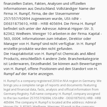
finanziellen Daten, Fakten, Analysen und offiziellen
Informationen aus Deutschland. Vollständiger Name der
Firma: H. Rumpf, Firma, die der Steuernummer
257/557/92694 zugewiesen wurde, USt-IdNr -
DE631875610, HRB - HRB 405694. Die Firma H. Rumpf
befindet sich unter der Adresse: Admiral-Hipper-Str. 3;
82362; Weilheim. Weniger 10 arbeiten in der Firma. Kapital -
563, 000€. Informationen zum Inhaber, Direktor oder
Manager von H. Rumpf sind nicht verfügbar. In H. Rumpf
erstellte produkte wurden nicht gefunden.
Die Hauptaktivität von H. Rumpf ist Chemicals and Allied
Products, einschließlich 4 andere Ziele. Branchenkategorie
ist Lederwaren, Einzelhandel. Sie können auch Bewertungen
von H. Rumpf, offene Positionen und den Standort von H.
Rumpf auf der Karte anzeigen.
H. Rumpf is a company registered 2010 in N\A region in Germany. We
brings you a complete range of reports and documents featuring
legal and financial data, facts, analysis and official information from
Germany Registry. Full name company: H. Rumpf, company assigned
to the tax number 257/557/92694, USt-IdNr - DE631875610, HRB - HRB
405694. The company H. Rumpf is located at the address: Admiral-
Hipper-Str. 3; 82362; Weilheim. Weniger 10 work in the company.