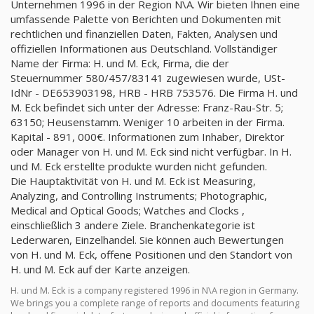
Unternehmen 1996 in der Region N\A. Wir bieten Ihnen eine
umfassende Palette von Berichten und Dokumenten mit
rechtlichen und finanziellen Daten, Fakten, Analysen und
offiziellen Informationen aus Deutschland. Vollständiger
Name der Firma: H. und M. Eck, Firma, die der
Steuernummer 580/457/83141 zugewiesen wurde, USt-
IdNr - DE653903198, HRB - HRB 753576. Die Firma H. und
M. Eck befindet sich unter der Adresse: Franz-Rau-Str. 5;
63150; Heusenstamm. Weniger 10 arbeiten in der Firma.
Kapital - 891, 000€. Informationen zum Inhaber, Direktor
oder Manager von H. und M. Eck sind nicht verfügbar. In H.
und M. Eck erstellte produkte wurden nicht gefunden.
Die Hauptaktivität von H. und M. Eck ist Measuring,
Analyzing, and Controlling Instruments; Photographic,
Medical and Optical Goods; Watches and Clocks ,
einschließlich 3 andere Ziele. Branchenkategorie ist
Lederwaren, Einzelhandel. Sie können auch Bewertungen
von H. und M. Eck, offene Positionen und den Standort von
H. und M. Eck auf der Karte anzeigen.
H. und M. Eck is a company registered 1996 in N\A region in Germany.
We brings you a complete range of reports and documents featuring