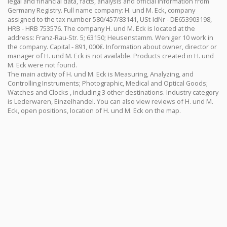
legal and financial data, facts, analysis and official information from
Germany Registry. Full name company: H. und M. Eck, company
assigned to the tax number 580/457/83141, USt-IdNr - DE653903198,
HRB - HRB 753576. The company H. und M. Eck is located at the
address: Franz-Rau-Str. 5; 63150; Heusenstamm. Weniger 10 work in
the company. Capital - 891, 000€. Information about owner, director or
manager of H. und M. Eck is not available. Products created in H. und
M. Eck were not found.
The main activity of H. und M. Eck is Measuring, Analyzing, and
Controlling Instruments; Photographic, Medical and Optical Goods;
Watches and Clocks , including 3 other destinations. Industry category
is Lederwaren, Einzelhandel. You can also view reviews of H. und M.
Eck, open positions, location of H. und M. Eck on the map.