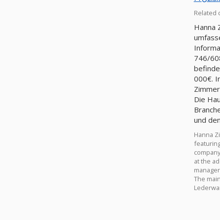
Related
Hanna Z
umfasse
Informa
746/60
befinde
000€. I
Zimmerm
Die Hau
Branche
und den
Hanna Zi
featurin
company 
at the ad
manager 
The main
Lederwar