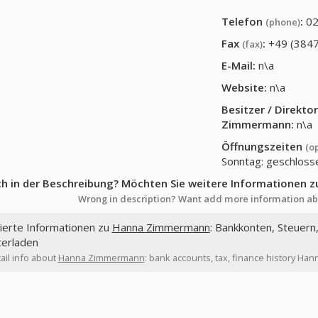
Telefon
:
02
(phone)
Fax
:
+49 (3847
(fax)
E-Mail:
n\a
Website:
n\a
Besitzer / Direkt
Zimmermann
:
n\a
Öffnungszeiten
(o
Sonntag: geschloss
ch in der Beschreibung? Möchten Sie weitere Informationen z
Wrong in description? Want add more information ab
lierte Informationen zu
Hanna Zimmermann
: Bankkonten, Steuern
terladen
ail info about
Hanna Zimmermann
: bank accounts, tax, finance history H