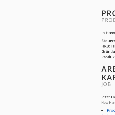
PR
PRO
In Hann
Steuer
HRB:
HR
Gründu
Produk
AR
KA
JOB 
Jetzt H
Now Hann
Prod