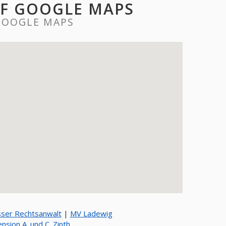
F GOOGLE MAPS
GOOGLE MAPS
ser Rechtsanwalt
|
MV Ladewig
nsion A. und C. Zinth