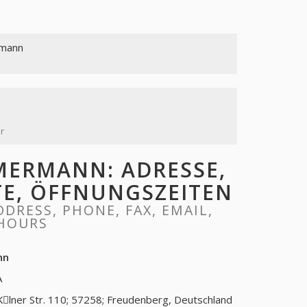
mann
r
ERMANN: ADRESSE,
ITE, ÖFFNUNGSZEITEN
RESS, PHONE, FAX, EMAIL,
 HOURS
nn
A
Kِlner Str. 110; 57258; Freudenberg, Deutschland