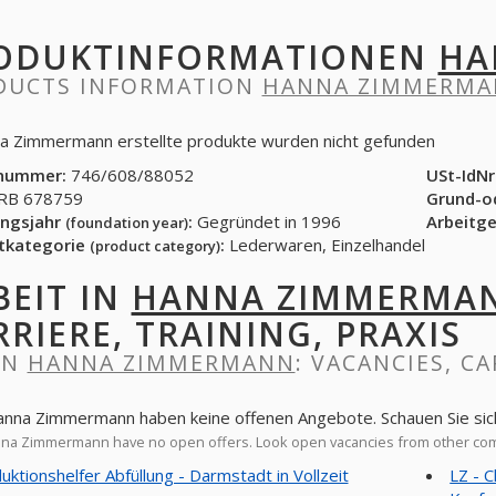
ODUKTINFORMATIONEN
HA
DUCTS INFORMATION
HANNA ZIMMERM
a Zimmermann erstellte produkte wurden nicht gefunden
nummer:
746/608/88052
USt-IdNr
B 678759
Grund-o
ngsjahr
:
Gegründet in 1996
Arbeitg
(foundation year)
tkategorie
:
Lederwaren, Einzelhandel
(product category)
BEIT IN
HANNA ZIMMERMA
RRIERE, TRAINING, PRAXIS
IN
HANNA ZIMMERMANN
: VACANCIES, CA
anna Zimmermann haben keine offenen Angebote. Schauen Sie sic
a Zimmermann have no open offers. Look open vacancies from other co
uktionshelfer Abfüllung - Darmstadt in Vollzeit
LZ - 