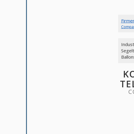
Firme
Compa
Indust
Segel
Ballo
K
TE
C