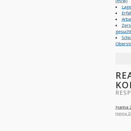
(m/w)
Lage
Erfa
Arbe
Zers
gesuch
Schi
Oberst
RE
KO
RES
Hanna 
Hanna Z