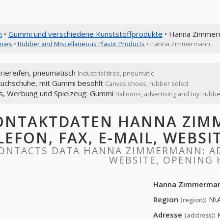
n
•
Gummi und verschiedene Kunststoffprodukte
• Hanna Zimmer
nies
•
Rubber and Miscellaneous Plastic Products
• Hanna Zimmermann
riereifen, pneumatisch
Industrial tires, pneumatic
tuchschuhe, mit Gummi besohlt
Canvas shoes, rubber soled
ns, Werbung und Spielzeug: Gummi
Balloons, advertising and toy: rubbe
ONTAKTDATEN HANNA ZIMM
LEFON, FAX, E-MAIL, WEBS
ONTACTS DATA HANNA ZIMMERMANN: ADD
WEBSITE, OPENING
Hanna Zimmerma
Region
:
N\
(region)
Adresse
:
(address)