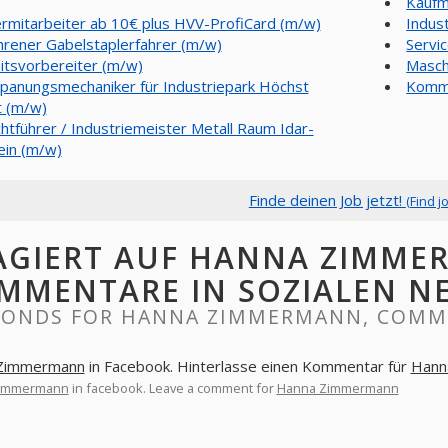
Kaufm
rmitarbeiter ab 10€ plus HVV-ProfiCard (m/w)
Indus
hrener Gabelstaplerfahrer (m/w)
Servi
itsvorbereiter (m/w)
Masch
panungsmechaniker für Industriepark Höchst
Kommi
t (m/w)
chtführer / Industriemeister Metall Raum Idar-
ein (m/w)
Finde deinen Job jetzt!
(Find j
AGIERT AUF HANNA ZIMME
MMENTARE IN SOZIALEN N
PONDS FOR HANNA ZIMMERMANN, COMME
Zimmermann
in Facebook. Hinterlasse einen Kommentar für
Hann
immermann
in facebook. Leave a comment for
Hanna Zimmermann