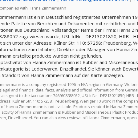
 companies with Hanna Zimmermann
immermann ist ein in Deutschland registriertes Unternehmen 199
nde Palette von Berichten und Dokumenten mit rechtlichen und fin
tionen aus Deutschland. Vollständiger Name der Firma: Hanna Z
8/88052 zugewiesen wurde, USt-IdNr - DE213021850, HRB - H
t sich unter der Adresse: Kِlner Str. 110; 57258; Freudenberg. We
nformationen zum Inhaber, Direktor oder Manager von Hanna Zim
ann erstellte produkte wurden nicht gefunden.
ptaktivität von Hanna Zimmermann ist Rubber and Miscellaneous Pl
nkategorie ist Lederwaren, Einzelhandel. Sie können auch Bewe
 Standort von Hanna Zimmermann auf der Karte anzeigen.
mmermann is a company registered 1996 in N\A region in Germany. We bri
g legal and financial data, facts, analysis and official information from G
assigned to the tax number 746/608/88052, USt-IdNr - DE213021850, HRB 
dress: Kِlner Str. 110; 57258; Freudenberg. Weniger 10 work in the company.
of Hanna Zimmermann is not available. Products created in Hanna Zimme
 activity of Hanna Zimmermann is Rubber and Miscellaneous Plastic Products,
en, Einzelhandel. You can also view reviews of Hanna Zimmermann, open 