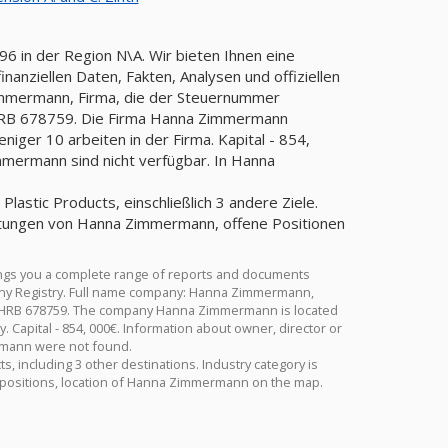
6 in der Region N\A. Wir bieten Ihnen eine
anziellen Daten, Fakten, Analysen und offiziellen
immermann, Firma, die der Steuernummer
RB 678759. Die Firma Hanna Zimmermann
niger 10 arbeiten in der Firma. Kapital - 854,
mermann sind nicht verfügbar. In Hanna
astic Products, einschließlich 3 andere Ziele.
rtungen von Hanna Zimmermann, offene Positionen
ngs you a complete range of reports and documents
ermany Registry. Full name company: Hanna Zimmermann,
- HRB 678759. The company Hanna Zimmermann is located
 Capital - 854, 000€. Information about owner, director or
rmann were not found.
 including 3 other destinations. Industry category is
positions, location of Hanna Zimmermann on the map.