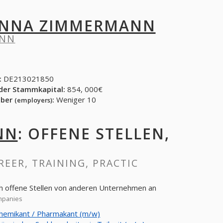
NNA ZIMMERMANN
ANN
:
DE213021850
der Stammkapital:
854, 000€
eber
:
Weniger 10
(employers)
NN
: OFFENE STELLEN,
REER, TRAINING, PRACTIC
h offene Stellen von anderen Unternehmen an
mpanies
Chemikant / Pharmakant (m/w)