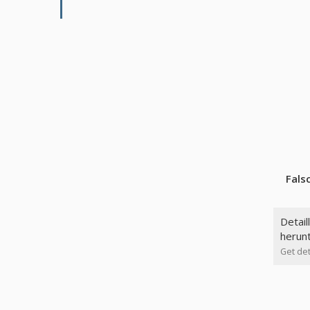
Fals
Detail
herun
Get det