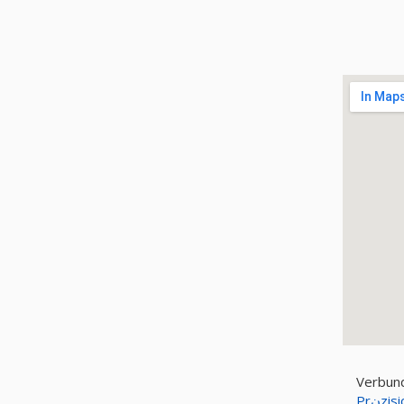
Verbun
Prن