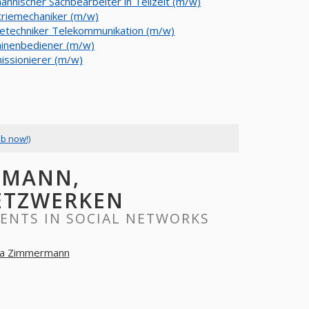
ännischer Sachbearbeiter in Teilzeit (m/w)
triemechaniker (m/w)
cetechniker Telekommunikation (m/w)
inenbediener (m/w)
ssionierer (m/w)
ob now!)
RMANN,
ETZWERKEN
NTS IN SOCIAL NETWORKS
a Zimmermann