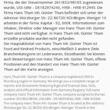
Firma, die der Steuernummer 261/852/98165 zugewiesen
wurde, USt-IdNr - DE182974243, HRB - HRB 412945. Die
Firma Hans Thum Inh. Günter Thum befindet sich unter der
Adresse: Würzburger Str. 22; 86720; Nِrdlingen. Weniger 10
arbeiten in der Firma. Kapital - 92, 000€. Informationen zum
Inhaber, Direktor oder Manager von Hans Thum Inh. Günter
Thum sind nicht verfügbar. In Hans Thum Inh. Günter Thum
erstellte produkte wurden nicht gefunden.
Die Hauptaktivität von Hans Thum Inh. Günter Thum ist
Food and Kindred Products, einschließlich 3 andere Ziele.
Branchenkategorie ist Lederwaren, Einzelhandel. Sie können
auch Bewertungen von Hans Thum Inh. Günter Thum, offene
Positionen und den Standort von Hans Thum Inh. Günter
Thum auf der Karte anzeigen.
Hans Thum Inh. Günter Thum is a company registered 2003 in
Wurzburg region in Germany. We brings you a complete range of
reports and documents featuring legal and financial data, facts,
analysis and official information from Germany Registry. Full name
company: Hans Thum Inh. Günter Thum, company assigned to the tax
number 261/852/98165, USt-IdNr - DE182974243, HRB - HRB 412945.
The company Hans Thum Inh. Günter Thum is located at the address:
Würzburger Str. 22; 86720; Nِrdlingen. Weniger 10 work in the