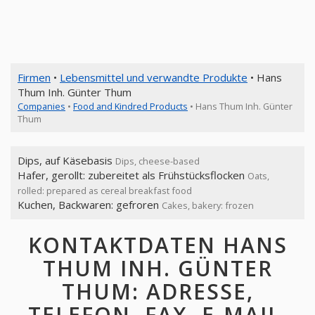
Firmen
•
Lebensmittel und verwandte Produkte
• Hans
Thum Inh. Günter Thum
Companies
•
Food and Kindred Products
• Hans Thum Inh. Günter
Thum
Dips, auf Käsebasis
Dips, cheese-based
Hafer, gerollt: zubereitet als Frühstücksflocken
Oats,
rolled: prepared as cereal breakfast food
Kuchen, Backwaren: gefroren
Cakes, bakery: frozen
KONTAKTDATEN HANS
THUM INH. GÜNTER
THUM: ADRESSE,
TELEFON, FAX, E-MAIL,