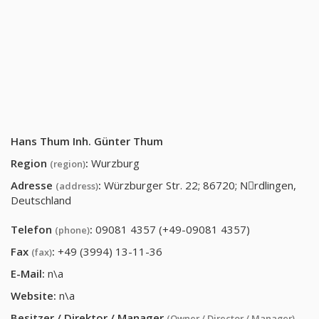
Hans Thum Inh. Günter Thum
Region
:
Wurzburg
(region)
Adresse
:
Würzburger Str. 22; 86720; Nِrdlingen,
(address)
Deutschland
Telefon
:
09081 4357 (+49-09081 4357)
(phone)
Fax
:
+49 (3994) 13-11-36
(fax)
E-Mail:
n\a
Website:
n\a
Besitzer / Direktor / Manager
(Owner / Director / Manager)