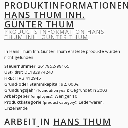
PRODUKTINFORMATIONE
HANS THUM INH.
GÜNTER THUM
PRODUCTS INFORMATION
HANS
THUM INH. GÜNTER THUM
In Hans Thum Inh. Günter Thum erstellte produkte wurden
nicht gefunden
Steuernummer:
261/852/98165
USt-IdNr:
DE182974243
HRB:
HRB 412945
Grund-oder Stammkapital:
92, 000€
Gründungsjahr
:
Gegründet in 2003
(foundation year)
Arbeitgeber
:
Weniger 10
(employers)
Produktkategorie
:
Lederwaren,
(product category)
Einzelhandel
ARBEIT IN
HANS THUM