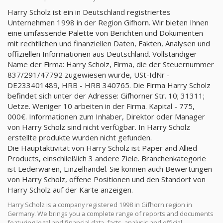
Harry Scholz ist ein in Deutschland registriertes
Unternehmen 1998 in der Region Gifhorn. Wir bieten Ihnen
eine umfassende Palette von Berichten und Dokumenten
mit rechtlichen und finanziellen Daten, Fakten, Analysen und
offiziellen Informationen aus Deutschland. Vollständiger
Name der Firma: Harry Scholz, Firma, die der Steuernummer
837/291/47792 zugewiesen wurde, USt-IdNr -
DE233401489, HRB - HRB 340765. Die Firma Harry Scholz
befindet sich unter der Adresse: Gifhorner Str. 10; 31311;
Uetze. Weniger 10 arbeiten in der Firma. Kapital - 775,
000€. Informationen zum Inhaber, Direktor oder Manager
von Harry Scholz sind nicht verfügbar. In Harry Scholz
erstellte produkte wurden nicht gefunden.
Die Hauptaktivität von Harry Scholz ist Paper and Allied
Products, einschließlich 3 andere Ziele. Branchenkategorie
ist Lederwaren, Einzelhandel. Sie können auch Bewertungen
von Harry Scholz, offene Positionen und den Standort von
Harry Scholz auf der Karte anzeigen.
Harry Scholz is a company registered 1998 in Gifhorn region in
Germany. We brings you a complete range of reports and documents
featuring legal and financial data, facts, analysis and official