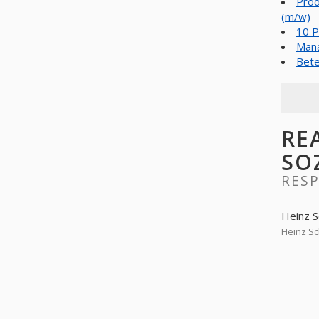
Prod
(m/w)
10 P
Mana
Bete
RE
SO
RES
Heinz 
Heinz S