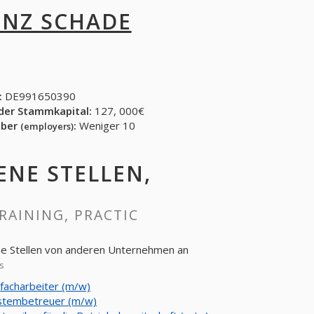
INZ SCHADE
:
DE991650390
der Stammkapital:
127, 000€
eber
:
Weniger 10
(employers)
FENE STELLEN,
TRAINING, PRACTIC
ene Stellen von anderen Unternehmen an
s
lfacharbeiter (m/w)
stembetreuer (m/w)