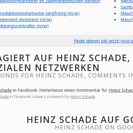
uktionsmitarbeiter im zahnmedizinischen Bereich
Mecha
Sachb
roduktionsmitarbeiter langfristig (m/w)
Masch
gement-Assistent (m/w)
Masch
iligungscontroller (m/w)
Finde deinen Job jetzt!
(Find j
AGIERT AUF HEINZ SCHADE
ZIALEN NETZWERKEN
PONDS FOR HEINZ SCHADE, COMMENTS I
Schade
in Facebook. Hinterlasse einen Kommentar für
Heinz Scha
chade
in facebook. Leave a comment for
Heinz Schade
HEINZ SCHADE AUF 
HEINZ SCHADE ON GOO