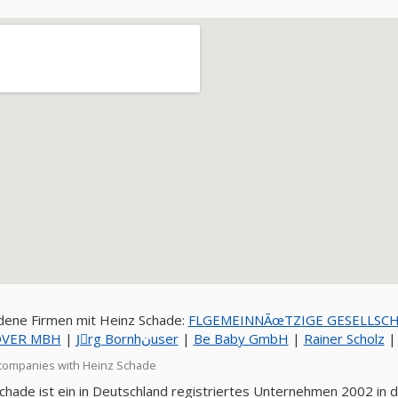
ene Firmen mit Heinz Schade:
FLGEMEINNÃœTZIGE GESELLSCHA
VER MBH
|
Jِrg Bornhنuser
|
Be Baby GmbH
|
Rainer Scholz
companies with Heinz Schade
chade ist ein in Deutschland registriertes Unternehmen 2002 in d