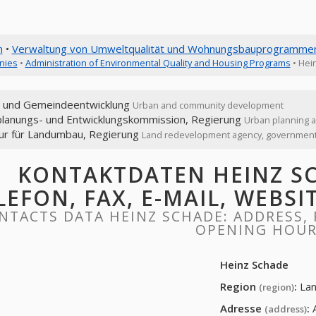
n
•
Verwaltung von Umweltqualität und Wohnungsbauprogramme
nies
•
Administration of Environmental Quality and Housing Programs
• Hei
- und Gemeindeentwicklung
Urban and community development
planungs- und Entwicklungskommission, Regierung
Urban planning 
ur für Landumbau, Regierung
Land redevelopment agency, governmen
KONTAKTDATEN HEINZ SC
LEFON, FAX, E-MAIL, WEBS
NTACTS DATA HEINZ SCHADE: ADDRESS, P
OPENING HOU
Heinz Schade
Region
:
La
(region)
Adresse
:
(address)