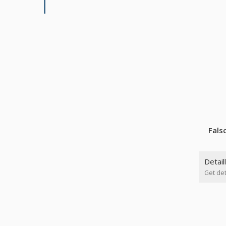
Fals
Detail
Get det