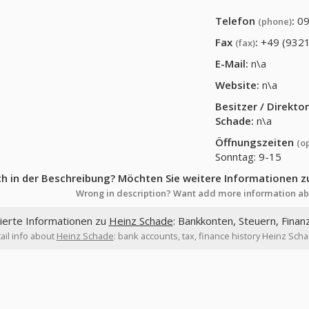
Telefon
:
09
(phone)
Fax
:
+49 (9321
(fax)
E-Mail:
n\a
Website:
n\a
Besitzer / Direkt
Schade
:
n\a
Öffnungszeiten
(o
Sonntag: 9-15
ch in der Beschreibung? Möchten Sie weitere Informationen z
Wrong in description? Want add more information ab
lierte Informationen zu
Heinz Schade
: Bankkonten, Steuern, Finan
ail info about
Heinz Schade
: bank accounts, tax, finance history Heinz Sch