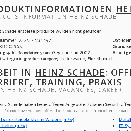
ODUKTINFORMATIONEN
HE
DUCTS INFORMATION
HEINZ SCHADE
z Schade erstellte produkte wurden nicht gefunden
nummer:
232/377/31497
USt-IdNr
B 203958
Grund-o
ngsjahr
:
Gegründet in 2002
Arbeitg
(foundation year)
tkategorie
:
Lederwaren, Einzelhandel
(product category)
BEIT IN
HEINZ SCHADE
: OF
RRIERE, TRAINING, PRAXIS
IN
HEINZ SCHADE
: VACANCIES, CAREER, 
einz Schade haben keine offenen Angebote. Schauen Sie sich off
z Schade have no open offers. Look open vacancies from other companie
rbeiter Reisekosten in Wadern (m/w)
Metal
rhelfer (m/w)
IT-Sy