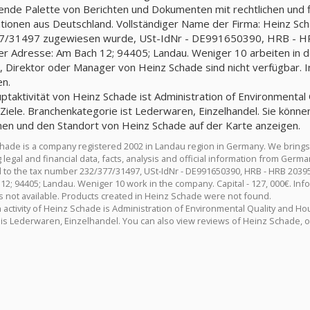
nde Palette von Berichten und Dokumenten mit rechtlichen und fin
tionen aus Deutschland. Vollständiger Name der Firma: Heinz Sc
/31497 zugewiesen wurde, USt-IdNr - DE991650390, HRB - HRB
er Adresse: Am Bach 12; 94405; Landau. Weniger 10 arbeiten in de
, Direktor oder Manager von Heinz Schade sind nicht verfügbar. I
n.
ptaktivität von Heinz Schade ist Administration of Environmental 
Ziele. Branchenkategorie ist Lederwaren, Einzelhandel. Sie kön
nen und den Standort von Heinz Schade auf der Karte anzeigen.
hade is a company registered 2002 in Landau region in Germany. We bring
g legal and financial data, facts, analysis and official information from Ge
 to the tax number 232/377/31497, USt-IdNr - DE991650390, HRB - HRB 2039
12; 94405; Landau. Weniger 10 work in the company. Capital - 127, 000€. In
s not available. Products created in Heinz Schade were not found.
 activity of Heinz Schade is Administration of Environmental Quality and Ho
 is Lederwaren, Einzelhandel. You can also view reviews of Heinz Schade, o