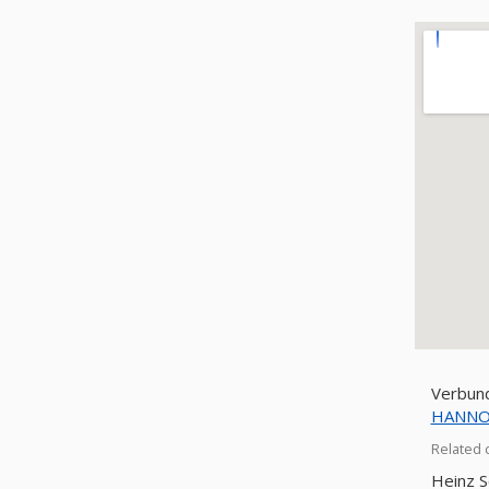
Verbund
HANNO
Related 
Heinz S