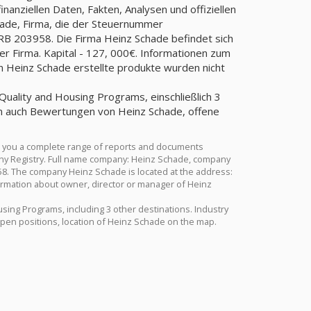
anziellen Daten, Fakten, Analysen und offiziellen
hade, Firma, die der Steuernummer
 203958. Die Firma Heinz Schade befindet sich
r Firma. Kapital - 127, 000€. Informationen zum
n Heinz Schade erstellte produkte wurden nicht
Quality and Housing Programs, einschließlich 3
nen auch Bewertungen von Heinz Schade, offene
s you a complete range of reports and documents
rmany Registry. Full name company: Heinz Schade, company
58. The company Heinz Schade is located at the address:
formation about owner, director or manager of Heinz
using Programs, including 3 other destinations. Industry
pen positions, location of Heinz Schade on the map.