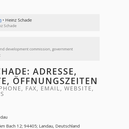
n
• Heinz Schade
nz Schade
and development commission, government
t
HADE: ADRESSE,
ITE, ÖFFNUNGSZEITEN
HONE, FAX, EMAIL, WEBSITE,
RS
ndau
Am Bach 12; 94405; Landau, Deutschland