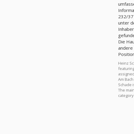
umfasse
Informa
232/377
unter d
Inhaber
gefunde
Die Hau
andere 
Positio
Heinz Sc
featurin
assigned
Am Bach 
Schade i
The main
category