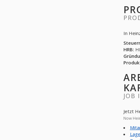
PR
PRO
In Hein
Steuer
HRB:
HR
Gründu
Produk
AR
KA
JOB 
Jetzt H
Now Hein
Mita
Lage