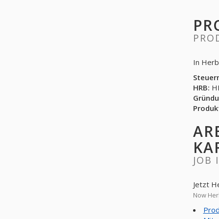
PR
PRO
In Herb
Steuer
HRB:
HR
Gründu
Produk
AR
KA
JOB 
Jetzt H
Now Herb
Prod