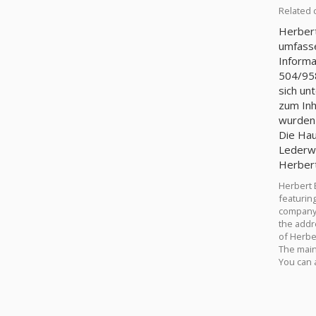
Related 
Herbert
umfasse
Informa
504/95
sich un
zum Inh
wurden 
Die Hau
Lederwa
Herbert
Herbert 
featuring
company 
the addre
of Herbe
The main 
You can 