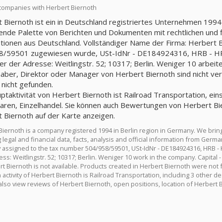
companies with Herbert Biernoth
 Biernoth ist ein in Deutschland registriertes Unternehmen 1994 i
nde Palette von Berichten und Dokumenten mit rechtlichen und fin
tionen aus Deutschland. Vollständiger Name der Firma: Herbert 
8/59501 zugewiesen wurde, USt-IdNr - DE184924316, HRB - HRB
ter der Adresse: Weitlingstr. 52; 10317; Berlin. Weniger 10 arbeite
aber, Direktor oder Manager von Herbert Biernoth sind nicht ver
nicht gefunden.
ptaktivität von Herbert Biernoth ist Railroad Transportation, eins
ren, Einzelhandel. Sie können auch Bewertungen von Herbert Bie
 Biernoth auf der Karte anzeigen.
Biernoth is a company registered 1994 in Berlin region in Germany. We bri
 legal and financial data, facts, analysis and official information from Ger
assigned to the tax number 504/958/59501, USt-IdNr - DE184924316, HRB - 
ss: Weitlingstr. 52; 10317; Berlin. Weniger 10 work in the company. Capital
rt Biernoth is not available. Products created in Herbert Biernoth were not 
activity of Herbert Biernoth is Railroad Transportation, including 3 other d
also view reviews of Herbert Biernoth, open positions, location of Herbert 