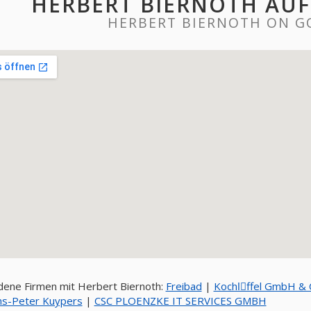
HERBERT BIERNOTH AU
HERBERT BIERNOTH ON G
ene Firmen mit Herbert Biernoth:
Freibad
|
Kochlِffel GmbH & 
ns-Peter Kuypers
|
CSC PLOENZKE IT SERVICES GMBH