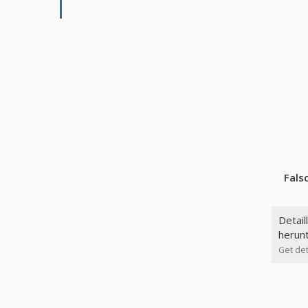
Fals
Detail
herun
Get det