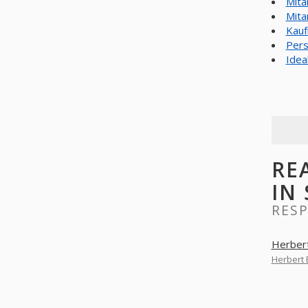
Mita
Mita
Kauf
Pers
Idea
RE
IN
RES
Herbert
Herbert 