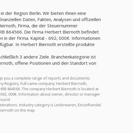
n der Region Berlin. Wir bieten Ihnen eine
anziellen Daten, Fakten, Analysen und offiziellen
Biernoth, Firma, die der Steuernummer
 864566. Die Firma Herbert Biernoth befindet
n in der Firma. Kapital - 692, 000€. Informationen
fügbar. In Herbert Biernoth erstellte produkte
chließlich 3 andere Ziele. Branchenkategorie ist
rnoth, offene Positionen und den Standort von
ngs you a complete range of reports and documents
many Registry. Full name company: Herbert Biernoth,
HRB 864566. The company Herbert Biernoth is located at
 - 692, 000€. Information about owner, director or manager
found.
estinations. Industry category is Lederwaren, Einzelhandel.
Biernoth on the map.