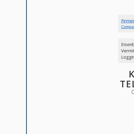
Firme
Compa
Eisenb
Vermi
Loggi
TE