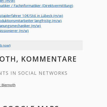
de) (m/w)
atiker / Fachinformatiker (Direktvermittlung)
staplerfahrer 10€/Std. in Lübeck (m/w)
oduktionsmitarbeiter langfristig (m/w)
anungsmechaniker (m/w)
ssionierer (m/w)
ob now!)
RNOTH, KOMMENTARE
TS IN SOCIAL NETWORKS
 Biernoth