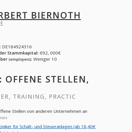
RBERT BIERNOTH
H
:
DE184924316
der Stammkapital:
692, 000€
eber
:
Weniger 10
(employers)
: OFFENE STELLEN,
EER, TRAINING, PRACTIC
 offene Stellen von anderen Unternehmen an
nies
oniker für Schalt- und Steueranlagen (ab 18,40€