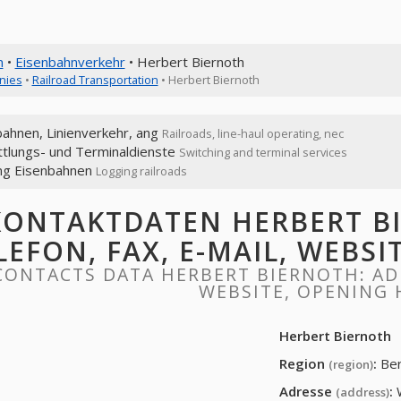
n
•
Eisenbahnverkehr
• Herbert Biernoth
nies
•
Railroad Transportation
• Herbert Biernoth
ahnen, Linienverkehr, ang
Railroads, line-haul operating, nec
ttlungs- und Terminaldienste
Switching and terminal services
ng Eisenbahnen
Logging railroads
KONTAKTDATEN HERBERT BI
LEFON, FAX, E-MAIL, WEBS
CONTACTS DATA HERBERT BIERNOTH: ADD
WEBSITE, OPENING
Herbert Biernoth
Region
:
Ber
(region)
Adresse
:
(address)