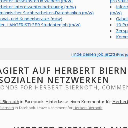
rbeiter Reisekosten in Wadern (m/w)
pro Stun
rbeiter Interessentenbetreuung (m/w)
Inform
männischer Sachbearbeiter-Datenbanken (m/w)
(m/w)
onal- und Kundenberater (m/w)
Gabel
ler, LANGFRISTIGER Studentenjob (m/w)
10 Pr
Zersp
Kommi
Finde deinen Job jetzt!
(Find j
AGIERT AUF HERBERT BIE
 SOZIALEN NETZWERKEN
PONDS FOR HERBERT BIERNOTH, COMMEN
 Biernoth
in Facebook. Hinterlasse einen Kommentar für
Herbert
Biernoth
in facebook. Leave a comment for
Herbert Biernoth