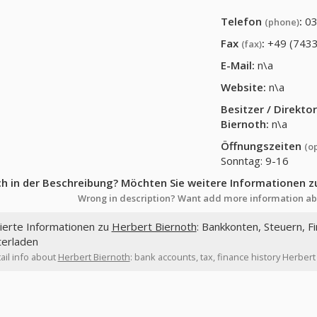
Telefon
:
03
(phone)
Fax
:
+49 (7433
(fax)
E-Mail:
n\a
Website:
n\a
Besitzer / Direkt
Biernoth
:
n\a
Öffnungszeiten
(o
Sonntag: 9-16
ch in der Beschreibung? Möchten Sie weitere Informationen z
Wrong in description? Want add more information ab
lierte Informationen zu
Herbert Biernoth
: Bankkonten, Steuern, F
terladen
ail info about
Herbert Biernoth
: bank accounts, tax, finance history Herbert