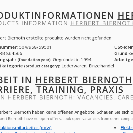
ODUKTINFORMATIONEN
HE
DUCTS INFORMATION
HERBERT BIERNOT
ert Biernoth erstellte produkte wurden nicht gefunden
nummer:
504/958/59501
USt-IdNr
B 864566
Grund-o
ngsjahr
:
Gegründet in 1994
Arbeitg
(foundation year)
tkategorie
:
Lederwaren, Einzelhandel
(product category)
BEIT IN
HERBERT BIERNOTH
RRIERE, TRAINING, PRAXIS
IN
HERBERT BIERNOTH
: VACANCIES, CAR
erbert Biernoth haben keine offenen Angebote. Schauen Sie sich
ert Biernoth have no open offers. Look open vacancies from other compa
uktionsmitarbeiter (m/w)
Elektr