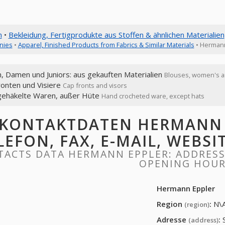
n
•
Bekleidung, Fertigprodukte aus Stoffen & ähnlichen Materialien
nies
•
Apparel, Finished Products from Fabrics & Similar Materials
• Hermann
, Damen und Juniors: aus gekauften Materialien
Blouses, women's an
ronten und Visiere
Cap fronts and visors
ehäkelte Waren, außer Hüte
Hand crocheted ware, except hats
KONTAKTDATEN HERMANN E
LEFON, FAX, E-MAIL, WEBS
ACTS DATA HERMANN EPPLER: ADDRESS, 
OPENING HOU
Hermann Eppler
Region
:
N\
(region)
Adresse
:
(address)