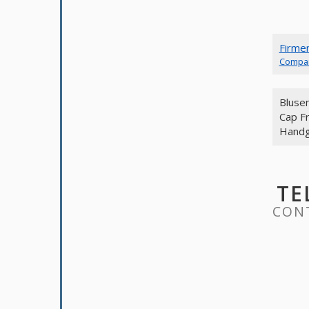
Firme
Compa
Blusen
Cap F
Handg
TE
CONT