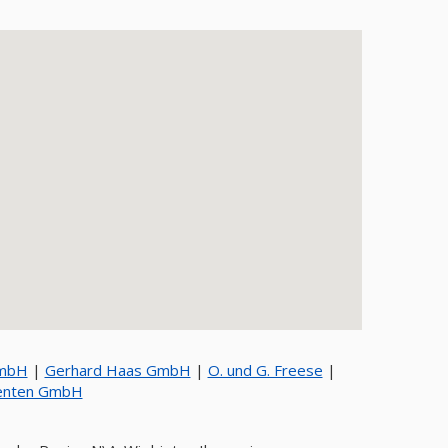
gs GmbH
|
Gerhard Haas GmbH
|
O. und G. Freese
|
en Komponenten GmbH