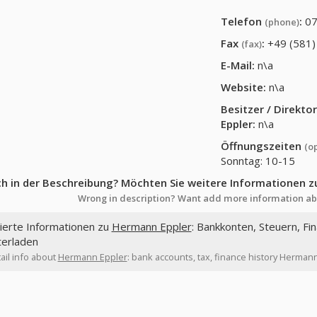
Telefon
:
07
(phone)
Fax
:
+49 (581)
(fax)
E-Mail:
n\a
Website:
n\a
Besitzer / Direkt
Eppler
:
n\a
Öffnungszeiten
(o
Sonntag: 10-15
ch in der Beschreibung? Möchten Sie weitere Informationen z
Wrong in description? Want add more information ab
lierte Informationen zu
Hermann Eppler
: Bankkonten, Steuern, Fi
terladen
ail info about
Hermann Eppler
: bank accounts, tax, finance history Herman