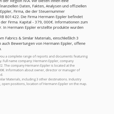
n der Region N\A. Wir bieten Ihnen eine
anziellen Daten, Fakten, Analysen und offiziellen
 Eppler, Firma, die der Steuernummer
B 801422. Die Firma Hermann Eppler befindet
n der Firma. Kapital - 379, 000€. Informationen zum
r. In Hermann Eppler erstellte produkte wurden
 Fabrics & Similar Materials, einschließlich 3
nen auch Bewertungen von Hermann Eppler, offene
.
you a complete range of reports and documents featuring
istry. Full name company: Hermann Eppler, company
22. The company Hermann Eppler is located at the
000€. Information about owner, director or manager of
d.
lar Materials, including 3 other destinations. Industry
, open positions, location of Hermann Eppler on the map.