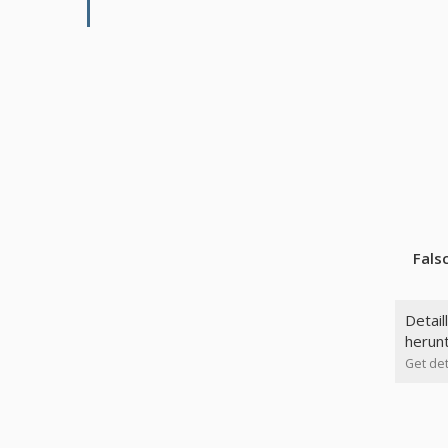
Fals
Detail
herun
Get det