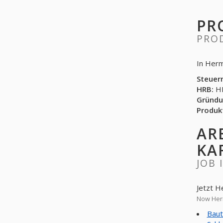
PR
PRO
In Herm
Steuer
HRB:
HR
Gründu
Produk
AR
KA
JOB 
Jetzt H
Now Herm
Baut