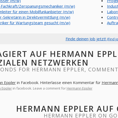
osser (m/w)
Proje
Fachkraft/Zerspanungsmechaniker (m/w)
Indus
leiter für einen Mobilfunkanbieter (m/w)
Labor
or-Sekretärin in Direktvermittlung (m/w)
Contr
triker für Wartungsteam gesucht (m/w)
Auftr
Finde deinen Job jetzt!
(Find j
AGIERT AUF HERMANN EPPL
ZIALEN NETZWERKEN
PONDS FOR HERMANN EPPLER, COMMENT
n Eppler
in Facebook. Hinterlasse einen Kommentar für
Hermann
 Eppler
in facebook. Leave a comment for
Hermann Eppler
HERMANN EPPLER AUF
HERMANN EPPLER ON GO