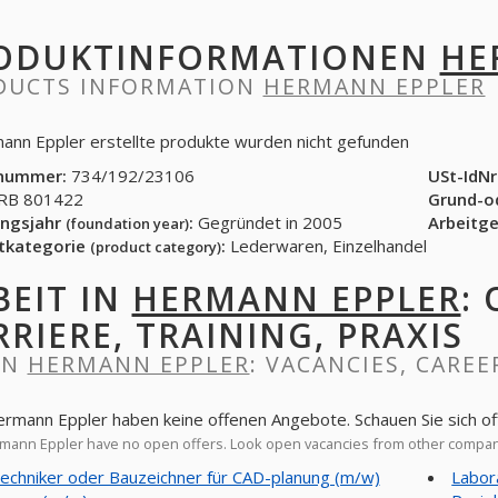
ODUKTINFORMATIONEN
HE
DUCTS INFORMATION
HERMANN EPPLER
ann Eppler erstellte produkte wurden nicht gefunden
nummer:
734/192/23106
USt-IdNr
B 801422
Grund-o
ngsjahr
:
Gegründet in 2005
Arbeitg
(foundation year)
tkategorie
:
Lederwaren, Einzelhandel
(product category)
BEIT IN
HERMANN EPPLER
:
RRIERE, TRAINING, PRAXIS
IN
HERMANN EPPLER
: VACANCIES, CAREE
ermann Eppler haben keine offenen Angebote. Schauen Sie sich o
ann Eppler have no open offers. Look open vacancies from other compa
echniker oder Bauzeichner für CAD-planung (m/w)
Labor