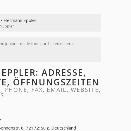
• Hermann Eppler
 Eppler
d juniors': made from purchased material
PPLER: ADRESSE,
ITE, ÖFFNUNGSZEITEN
PHONE, FAX, EMAIL, WEBSITE,
RS
A
Sonnenstr. 8; 72172; Sulz, Deutschland