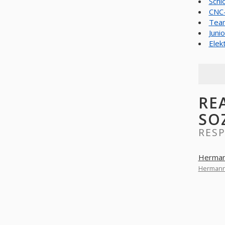
Schl
CNC-
Team
Juni
Elek
RE
SO
RES
Herman
Hermann