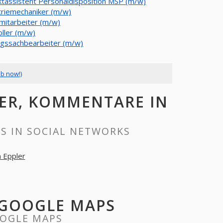
ktassistent Personaldisposition MSP (m/w)
triemechaniker (m/w)
mitarbeiter (m/w)
oller (m/w)
agssachbearbeiter (m/w)
ob now!)
ER, KOMMENTARE IN
S IN SOCIAL NETWORKS
 Eppler
 GOOGLE MAPS
OGLE MAPS