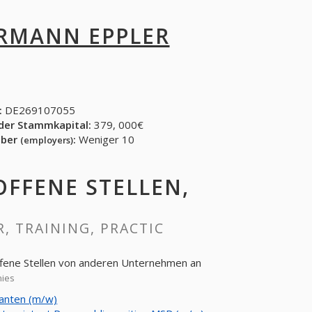
RMANN EPPLER
:
DE269107055
der Stammkapital:
379, 000€
eber
:
Weniger 10
(employers)
 OFFENE STELLEN,
R, TRAINING, PRACTIC
ffene Stellen von anderen Unternehmen an
nies
anten (m/w)