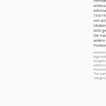
Hermann
umfasse
Informa
734/19
sich un
Inhaber
nicht g
Die Hau
andere 
Positio
Hermann 
legal an
assigned
address:
Hermann 
The main 
category