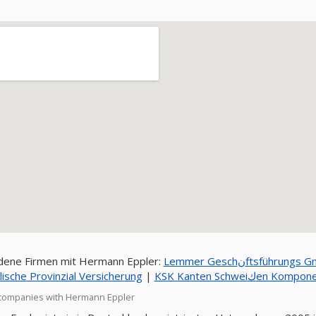
dene Firmen mit Hermann Eppler:
Lemmer Geschنftsführun
Westfنlische Provinzial Versicherung
|
KSK Kanten Schweiك
companies with Hermann Eppler