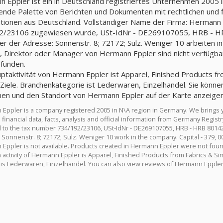
 Eppler ist ein in Deutschland registriertes Unternehmen 2005 i
nde Palette von Berichten und Dokumenten mit rechtlichen und fin
tionen aus Deutschland. Vollständiger Name der Firma: Hermann
2/23106 zugewiesen wurde, USt-IdNr - DE269107055, HRB - HR
ter der Adresse: Sonnenstr. 8; 72172; Sulz. Weniger 10 arbeiten i
, Direktor oder Manager von Hermann Eppler sind nicht verfügba
efunden.
ptaktivität von Hermann Eppler ist Apparel, Finished Products from
Ziele. Branchenkategorie ist Lederwaren, Einzelhandel. Sie kön
nen und den Standort von Hermann Eppler auf der Karte anzeigen
Eppler is a company registered 2005 in N\A region in Germany. We brings 
d financial data, facts, analysis and official information from Germany Reg
 to the tax number 734/192/23106, USt-IdNr - DE269107055, HRB - HRB 8014
 Sonnenstr. 8; 72172; Sulz. Weniger 10 work in the company. Capital - 379, 
Eppler is not available. Products created in Hermann Eppler were not foun
activity of Hermann Eppler is Apparel, Finished Products from Fabrics & Simi
 is Lederwaren, Einzelhandel. You can also view reviews of Hermann Eppler