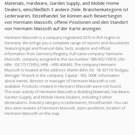
Materials, Hardware, Garden Supply, and Mobile Home
Dealers, einschließlich 3 andere Ziele. Branchenkategorie ist
Lederwaren, Einzelhandel. Sie können auch Bewertungen
von Hermann Massoth, offene Positionen und den Standort
von Hermann Massoth auf der Karte anzeigen.
Hermann Massoth is a company registered 2015 in N\A region in
Germany. We brings you a complete range of reports and documents
featuring legal and financial data, facts, analysis and official
information from Germany Registry. Full name company: Hermann
Massoth, company assigned to the tax number 189/425/72819, USt-
IdNr - DE175173950, HRB - HRB 406463. The company Hermann
Massoth is located at the address: Martin-Bihn-Str. 18; 63110; Rodgau.
Weniger 10 work in the company. Capital - 365, 000€. Information
about owner, director or manager of Hermann Massoth is not
available. Products created in Hermann Massoth were not found.
The main activity of Hermann Massoth is Building Materials, Hardware,
Garden Supply, and Mobile Home Dealers, including 3 other
destinations. Industry category is Lederwaren, Einzelhandel. You can
also view reviews of Hermann Massoth, open positions, location of
Hermann Massoth on the map.