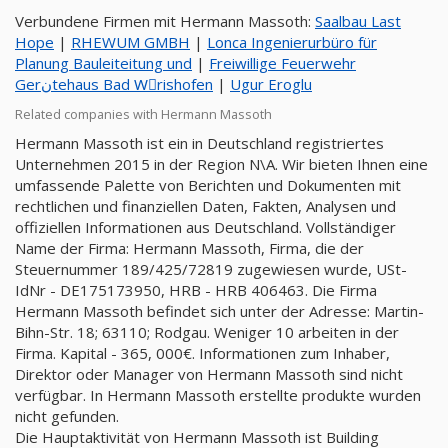
Verbundene Firmen mit Hermann Massoth:
Saalbau Last
Hope
|
RHEWUM GMBH
|
Lonca Ingenierurbüro für
Planung Bauleiteitung und
|
Freiwillige Feuerwehr
Gerنtehaus Bad Wِrishofen
|
Ugur Eroglu
Related companies with Hermann Massoth
Hermann Massoth ist ein in Deutschland registriertes
Unternehmen 2015 in der Region N\A. Wir bieten Ihnen eine
umfassende Palette von Berichten und Dokumenten mit
rechtlichen und finanziellen Daten, Fakten, Analysen und
offiziellen Informationen aus Deutschland. Vollständiger
Name der Firma: Hermann Massoth, Firma, die der
Steuernummer 189/425/72819 zugewiesen wurde, USt-
IdNr - DE175173950, HRB - HRB 406463. Die Firma
Hermann Massoth befindet sich unter der Adresse: Martin-
Bihn-Str. 18; 63110; Rodgau. Weniger 10 arbeiten in der
Firma. Kapital - 365, 000€. Informationen zum Inhaber,
Direktor oder Manager von Hermann Massoth sind nicht
verfügbar. In Hermann Massoth erstellte produkte wurden
nicht gefunden.
Die Hauptaktivität von Hermann Massoth ist Building