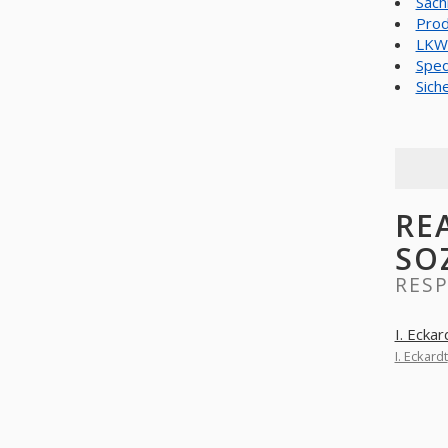
Sach
Prod
LKW 
Sped
Sich
RE
SO
RESP
I. Eckar
I. Eckardt