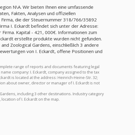
 Region N\A. Wir bieten Ihnen eine umfassende
ten, Fakten, Analysen und offiziellen
dt, Firma, die der Steuernummer 318/766/35892
a I. Eckardt befindet sich unter der Adresse:
r Firma. Kapital - 421, 000€. Informationen zum
 Eckardt erstellte produkte wurden nicht gefunden.
l and Zoological Gardens, einschließlich 3 andere
Bewertungen von I. Eckardt, offene Positionen und
complete range of reports and documents featuring legal
ull name company: I. Eckardt, company assigned to the tax
rdt is located at the address: Heinrich-Heine-Str. 32;
on about owner, director or manager of I. Eckardt is not
 Gardens, including 3 other destinations. Industry category
location of I. Eckardt on the map.