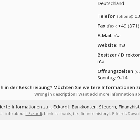
Deutschland
Telefon
:
03
(phone)
Fax
:
+49 (871)
(fax)
E-Mail:
n\a
Website:
n\a
Besitzer / Direkt
n\a
Öffnungszeiten
(o
Sonntag: 9-14
ch in der Beschreibung? Möchten Sie weitere Informationen z
Wrong in description? Want add more information ab
lierte Informationen zu
I. Eckardt
: Bankkonten, Steuern, Finanzhist
ail info about
I. Eckardt
: bank accounts, tax, finance history I. Eckardt. Downl