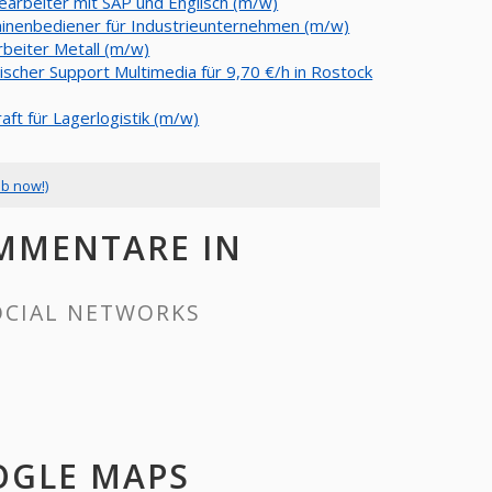
earbeiter mit SAP und Englisch (m/w)
inenbediener für Industrieunternehmen (m/w)
rbeiter Metall (m/w)
ischer Support Multimedia für 9,70 €/h in Rostock
aft für Lagerlogistik (m/w)
ob now!)
OMMENTARE IN
OCIAL NETWORKS
OGLE MAPS