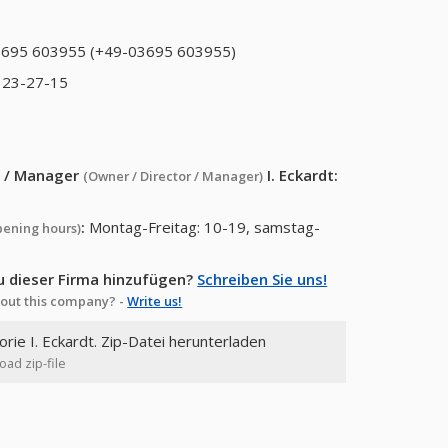
695 603955 (+49-03695 603955)
 23-27-15
or / Manager
I. Eckardt
:
(Owner / Director / Manager)
:
Montag-Freitag: 10-19, samstag-
pening hours)
u dieser Firma hinzufügen?
Schreiben Sie uns!
out this company? -
Write us!
orie I. Eckardt. Zip-Datei herunterladen
oad zip-file