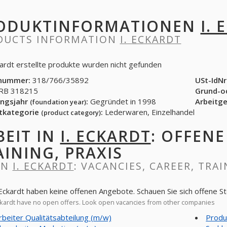
ODUKTINFORMATIONEN
I.
DUCTS INFORMATION
I. ECKARDT
ckardt erstellte produkte wurden nicht gefunden
nummer:
318/766/35892
USt-IdNr
B 318215
Grund-o
ngsjahr
:
Gegründet in 1998
Arbeitg
(foundation year)
tkategorie
:
Lederwaren, Einzelhandel
(product category)
BEIT IN
I. ECKARDT
: OFFENE
AINING, PRAXIS
IN
I. ECKARDT
: VACANCIES, CAREER, TRAI
. Eckardt haben keine offenen Angebote. Schauen Sie sich offene 
ckardt have no open offers. Look open vacancies from other companies
rbeiter Qualitätsabteilung (m/w)
Produ