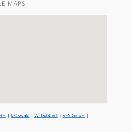
LE MAPS
MBH
|
J. Oswald
|
W. Dubbert
|
VES GmbH
|