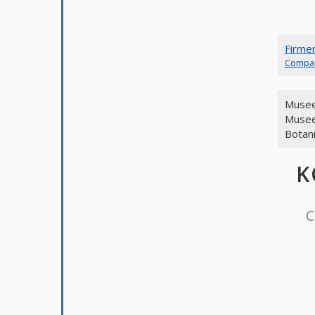
Firme
Compa
Musee
Musee
Botan
K
C