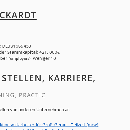
 ECKARDT
:
DE381689453
der Stammkapital:
421, 000€
eber
:
Weniger 10
(employers)
 STELLEN, KARRIERE,
NING, PRACTIC
Stellen von anderen Unternehmen an
ktionsmitarbeiter für Groß-Gerau - Teilzeit (m/w)