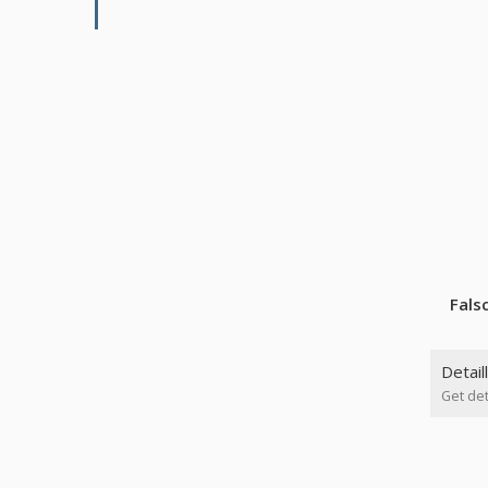
Fals
Detail
Get det