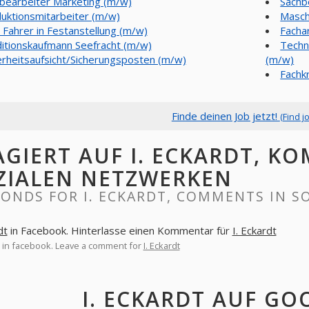
bearbeiter Marketing (m/w)
Sachb
uktionsmitarbeiter (m/w)
Masch
Fahrer in Festanstellung (m/w)
Facha
itionskaufmann Seefracht (m/w)
Techn
erheitsaufsicht/Sicherungsposten (m/w)
(m/w)
Fachkr
Finde deinen Job jetzt!
(Find j
AGIERT AUF I. ECKARDT, K
ZIALEN NETZWERKEN
ONDS FOR I. ECKARDT, COMMENTS IN S
dt
in Facebook. Hinterlasse einen Kommentar für
I. Eckardt
in facebook. Leave a comment for
I. Eckardt
I. ECKARDT AUF GO