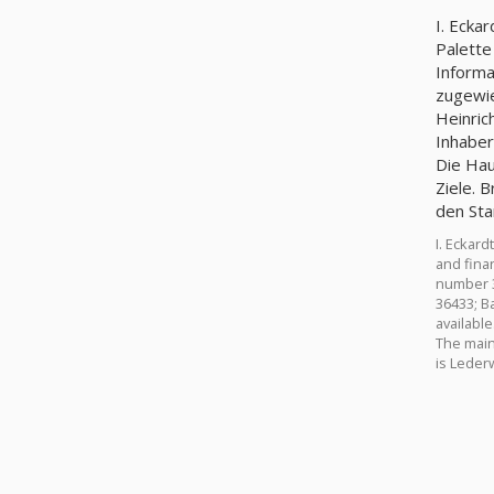
I. Ecka
Palette
Informa
zugewie
Heinric
Inhaber
Die Hau
Ziele. 
den Sta
I. Eckar
and finan
number 3
36433; Ba
available
The main 
is Lederw