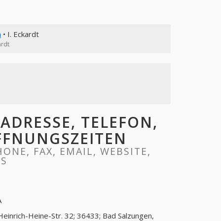
n
• I. Eckardt
ardt
ADRESSE, TELEFON,
ÖFFNUNGSZEITEN
ONE, FAX, EMAIL, WEBSITE,
RS
A
Heinrich-Heine-Str. 32; 36433; Bad Salzungen,