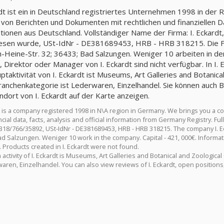
rdt ist ein in Deutschland registriertes Unternehmen 1998 in der
 von Berichten und Dokumenten mit rechtlichen und finanziellen Da
tionen aus Deutschland. Vollständiger Name der Firma: I. Eckar
sen wurde, USt-IdNr - DE381689453, HRB - HRB 318215. Die Firm
h-Heine-Str. 32; 36433; Bad Salzungen. Weniger 10 arbeiten in de
, Direktor oder Manager von I. Eckardt sind nicht verfügbar. In I.
ptaktivität von I. Eckardt ist Museums, Art Galleries and Botanica
Branchenkategorie ist Lederwaren, Einzelhandel. Sie können auch 
ndort von I. Eckardt auf der Karte anzeigen.
dt is a company registered 1998 in N\A region in Germany. We brings you a 
cial data, facts, analysis and official information from Germany Registry. F
18/766/35892, USt-IdNr - DE381689453, HRB - HRB 318215. The company I. Ecka
d Salzungen. Weniger 10 work in the company. Capital - 421, 000€. Informati
. Products created in I. Eckardt were not found.
activity of I. Eckardt is Museums, Art Galleries and Botanical and Zoological
aren, Einzelhandel. You can also view reviews of I. Eckardt, open positions, 