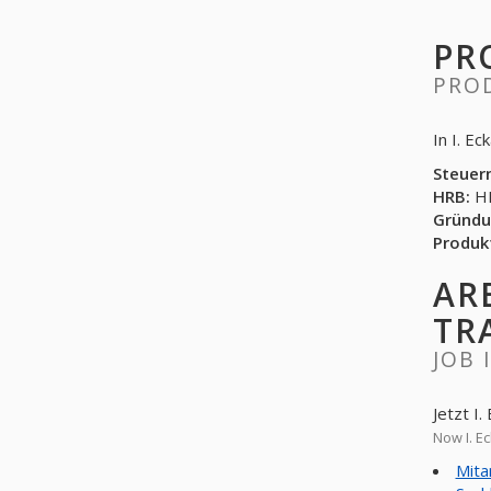
PR
PRO
In I. E
Steuer
HRB:
HR
Gründu
Produk
AR
TR
JOB 
Jetzt I
Now I. E
Mita