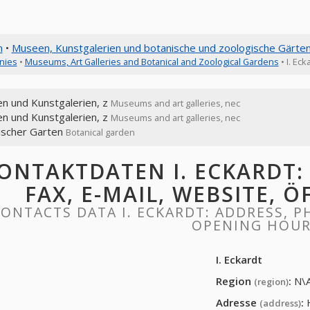
n
•
Museen, Kunstgalerien und botanische und zoologische Gärte
nies
•
Museums, Art Galleries and Botanical and Zoological Gardens
• I. Eck
n und Kunstgalerien, z
Museums and art galleries, nec
n und Kunstgalerien, z
Museums and art galleries, nec
ischer Garten
Botanical garden
ONTAKTDATEN I. ECKARDT: 
FAX, E-MAIL, WEBSITE, 
ONTACTS DATA I. ECKARDT: ADDRESS, PH
OPENING HOU
I. Eckardt
Region
:
N\
(region)
Adresse
:
(address)