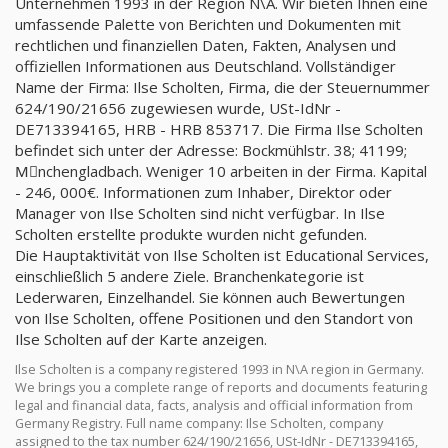
Unternehmen 1993 in der Region N\A. Wir bieten Ihnen eine
umfassende Palette von Berichten und Dokumenten mit
rechtlichen und finanziellen Daten, Fakten, Analysen und
offiziellen Informationen aus Deutschland. Vollständiger
Name der Firma: Ilse Scholten, Firma, die der Steuernummer
624/190/21656 zugewiesen wurde, USt-IdNr -
DE713394165, HRB - HRB 853717. Die Firma Ilse Scholten
befindet sich unter der Adresse: Bockmühlstr. 38; 41199;
Mِnchengladbach. Weniger 10 arbeiten in der Firma. Kapital
- 246, 000€. Informationen zum Inhaber, Direktor oder
Manager von Ilse Scholten sind nicht verfügbar. In Ilse
Scholten erstellte produkte wurden nicht gefunden.
Die Hauptaktivität von Ilse Scholten ist Educational Services,
einschließlich 5 andere Ziele. Branchenkategorie ist
Lederwaren, Einzelhandel. Sie können auch Bewertungen
von Ilse Scholten, offene Positionen und den Standort von
Ilse Scholten auf der Karte anzeigen.
Ilse Scholten is a company registered 1993 in N\A region in Germany.
We brings you a complete range of reports and documents featuring
legal and financial data, facts, analysis and official information from
Germany Registry. Full name company: Ilse Scholten, company
assigned to the tax number 624/190/21656, USt-IdNr - DE713394165,