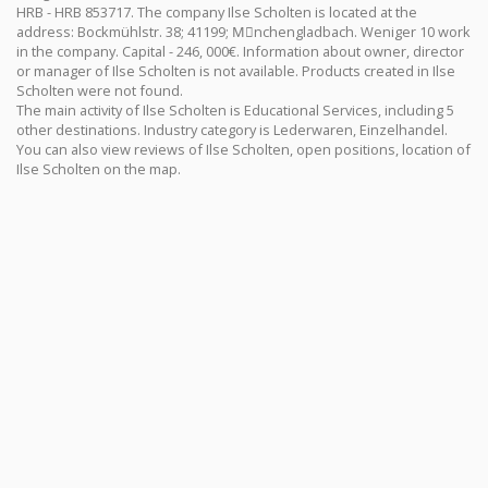
HRB - HRB 853717. The company Ilse Scholten is located at the
address: Bockmühlstr. 38; 41199; Mِnchengladbach. Weniger 10 work
in the company. Capital - 246, 000€. Information about owner, director
or manager of Ilse Scholten is not available. Products created in Ilse
Scholten were not found.
The main activity of Ilse Scholten is Educational Services, including 5
other destinations. Industry category is Lederwaren, Einzelhandel.
You can also view reviews of Ilse Scholten, open positions, location of
Ilse Scholten on the map.