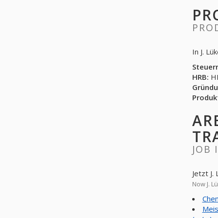
PR
PRO
In J. L
Steuer
HRB:
HR
Gründu
Produk
AR
TR
JOB 
Jetzt J
Now J. L
Chem
Meis