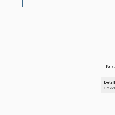
Fals
Detail
Get det