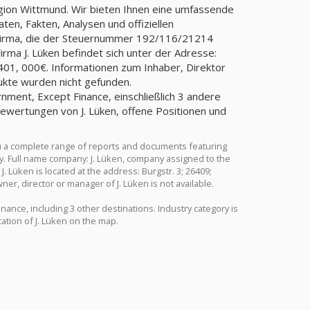
egion Wittmund. Wir bieten Ihnen eine umfassende
ten, Fakten, Analysen und offiziellen
, Firma, die der Steuernummer 192/116/21214
a J. Lüken befindet sich unter der Adresse:
 401, 000€. Informationen zum Inhaber, Direktor
dukte wurden nicht gefunden.
rnment, Except Finance, einschließlich 3 andere
Bewertungen von J. Lüken, offene Positionen und
u a complete range of reports and documents featuring
try. Full name company: J. Lüken, company assigned to the
Lüken is located at the address: Burgstr. 3; 26409;
er, director or manager of J. Lüken is not available.
inance, including 3 other destinations. Industry category is
ation of J. Lüken on the map.