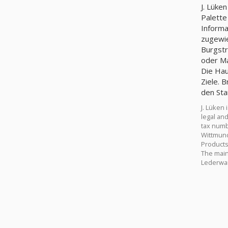
J. Lüke
Palette
Informa
zugewie
Burgstr
oder Ma
Die Hau
Ziele. 
den Sta
J. Lüken
legal and
tax numb
Wittmund.
Products
The main 
Lederwar