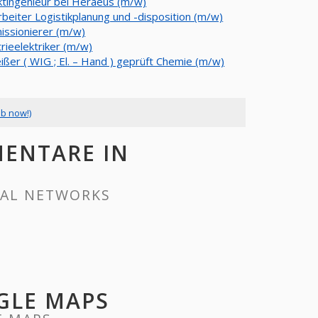
ktingenieur bei Heraeus (m/w)
rbeiter Logistikplanung und -disposition (m/w)
ssionierer (m/w)
rieelektriker (m/w)
ißer ( WIG ; El. – Hand ) geprüft Chemie (m/w)
ob now!)
MENTARE IN
IAL NETWORKS
GLE MAPS