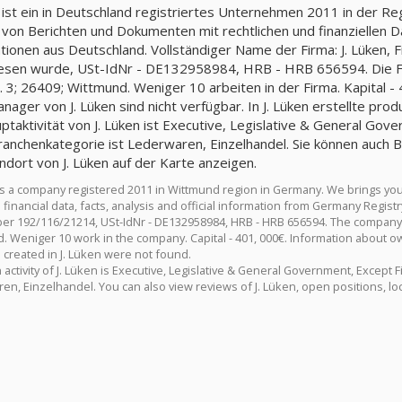
n ist ein in Deutschland registriertes Unternehmen 2011 in der R
 von Berichten und Dokumenten mit rechtlichen und finanziellen Da
tionen aus Deutschland. Vollständiger Name der Firma: J. Lüken
sen wurde, USt-IdNr - DE132958984, HRB - HRB 656594. Die Firm
. 3; 26409; Wittmund. Weniger 10 arbeiten in der Firma. Kapital -
nager von J. Lüken sind nicht verfügbar. In J. Lüken erstellte pro
ptaktivität von J. Lüken ist Executive, Legislative & General Gove
Branchenkategorie ist Lederwaren, Einzelhandel. Sie können auch 
ndort von J. Lüken auf der Karte anzeigen.
 is a company registered 2011 in Wittmund region in Germany. We brings yo
 financial data, facts, analysis and official information from Germany Regis
er 192/116/21214, USt-IdNr - DE132958984, HRB - HRB 656594. The company J. 
 Weniger 10 work in the company. Capital - 401, 000€. Information about own
 created in J. Lüken were not found.
activity of J. Lüken is Executive, Legislative & General Government, Except F
en, Einzelhandel. You can also view reviews of J. Lüken, open positions, loc