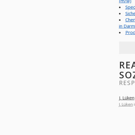
(m/w)
Sped
Sich
Chem
in Darm
Prod
RE
SO
RESP
J. Lüken
J. Lüken
i