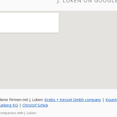
J. LÜKEN ON GOOGL
ene Firmen mit J. Lüken:
Krebs + Kessel Gmbh company
|
Kounte
Liebing KG
|
Christof Schick
companies with J. Lüken