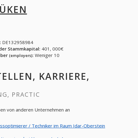
LÜKEN
:
DE132958984
der Stammkapital:
401, 000€
eber
:
Weniger 10
(employers)
TELLEN, KARRIERE,
NG, PRACTIC
tellen von anderen Unternehmen an
ssoptimierer / Techniker im Raum Idar-Oberstein