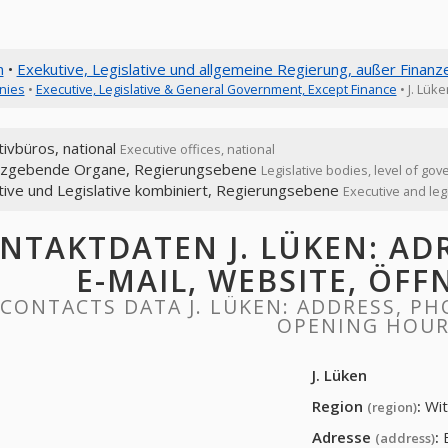
n
•
Exekutive, Legislative und allgemeine Regierung, außer Finanz
nies
•
Executive, Legislative & General Government, Except Finance
• J. Lüke
ivbüros, national
Executive offices, national
zgebende Organe, Regierungsebene
Legislative bodies, level of go
tive und Legislative kombiniert, Regierungsebene
Executive and leg
NTAKTDATEN J. LÜKEN: ADR
E-MAIL, WEBSITE, ÖF
CONTACTS DATA J. LÜKEN: ADDRESS, PHO
OPENING HOU
J. Lüken
Region
:
Wi
(region)
Adresse
:
(address)