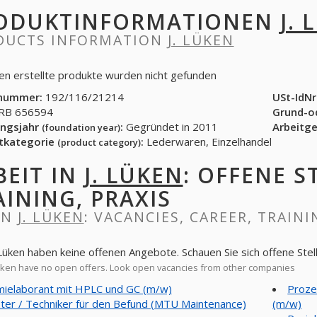
ODUKTINFORMATIONEN
J. 
DUCTS INFORMATION
J. LÜKEN
üken erstellte produkte wurden nicht gefunden
nummer:
192/116/21214
USt-IdNr
B 656594
Grund-o
ngsjahr
:
Gegründet in 2011
Arbeitg
(foundation year)
tkategorie
:
Lederwaren, Einzelhandel
(product category)
BEIT IN
J. LÜKEN
: OFFENE S
AINING, PRAXIS
IN
J. LÜKEN
: VACANCIES, CAREER, TRAINI
. Lüken haben keine offenen Angebote. Schauen Sie sich offene S
üken have no open offers. Look open vacancies from other companies
ielaborant mit HPLC und GC (m/w)
Proze
ter / Techniker für den Befund (MTU Maintenance)
(m/w)