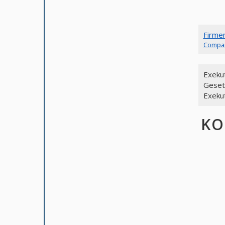
Firme
Compa
Exekut
Geset
Exeku
KO