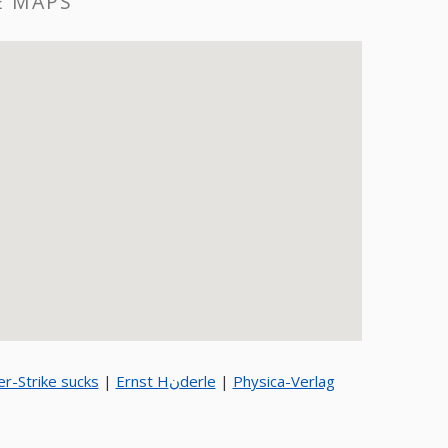
E MAPS
r-Strike sucks
|
Ernst Hنderle
|
Physica-Verlag