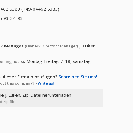
462 5383 (+49-04462 5383)
) 93-34-93
or / Manager
J. Lüken
:
(Owner / Director / Manager)
:
Montag-Freitag: 7-18, samstag-
pening hours)
u dieser Firma hinzufügen?
Schreiben Sie uns!
out this company? -
Write us!
ie J. Lüken. Zip-Datei herunterladen
 zip-file