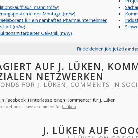
Proje
itionskauffrau/ -mann (m/w)
Sacha
erungsposten in der Montage (m/w)
Kommi
ielaborant für ein namhaftes Pharmaunternehmen
Indust
stadt (m/w)
Schwe
uktionsmitarbeiter Galvanik (m/w)
Finde deinen Job jetzt!
(Find j
AGIERT AUF J. LÜKEN, KOM
ZIALEN NETZWERKEN
ONDS FOR J. LÜKEN, COMMENTS IN SOC
in Facebook. Hinterlasse einen Kommentar für
J. Lüken
n facebook. Leave a comment for
J. Lüken
J. LÜKEN AUF GOO