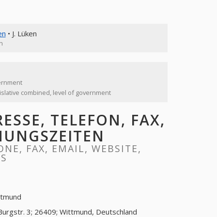
en
• J. Lüken
n
vernment
islative combined, level of government
ESSE, TELEFON, FAX,
FNUNGSZEITEN
NE, FAX, EMAIL, WEBSITE,
RS
ttmund
Burgstr. 3; 26409; Wittmund, Deutschland