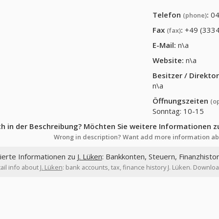
Telefon
:
04
(phone)
Fax
:
+49 (3334
(fax)
E-Mail:
n\a
Website:
n\a
Besitzer / Direkt
n\a
Öffnungszeiten
(o
Sonntag: 10-15
ch in der Beschreibung? Möchten Sie weitere Informationen z
Wrong in description? Want add more information ab
lierte Informationen zu
J. Lüken
: Bankkonten, Steuern, Finanzhistor
ail info about
J. Lüken
: bank accounts, tax, finance history J. Lüken. Download