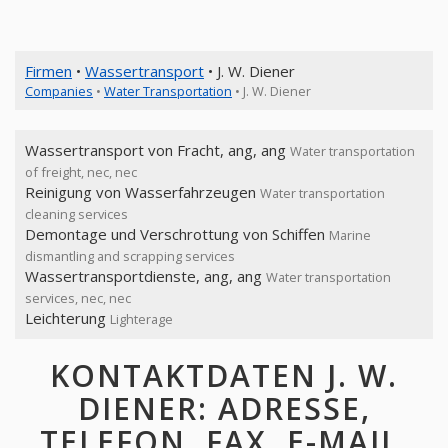
Firmen
•
Wassertransport
• J. W. Diener
Companies
•
Water Transportation
• J. W. Diener
Wassertransport von Fracht, ang, ang
Water transportation
of freight, nec, nec
Reinigung von Wasserfahrzeugen
Water transportation
cleaning services
Demontage und Verschrottung von Schiffen
Marine
dismantling and scrapping services
Wassertransportdienste, ang, ang
Water transportation
services, nec, nec
Leichterung
Lighterage
KONTAKTDATEN J. W.
DIENER: ADRESSE,
TELEFON, FAX, E-MAIL,