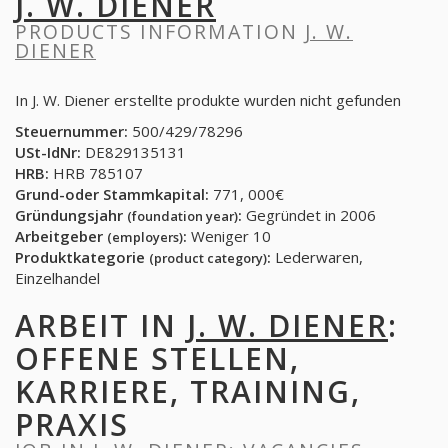
J. W. DIENER
PRODUCTS INFORMATION
J. W.
DIENER
In J. W. Diener erstellte produkte wurden nicht gefunden
Steuernummer:
500/429/78296
USt-IdNr:
DE829135131
HRB:
HRB 785107
Grund-oder Stammkapital:
771, 000€
Gründungsjahr
:
Gegründet in 2006
(foundation year)
Arbeitgeber
:
Weniger 10
(employers)
Produktkategorie
:
Lederwaren,
(product category)
Einzelhandel
ARBEIT IN
J. W. DIENER
:
OFFENE STELLEN,
KARRIERE, TRAINING,
PRAXIS