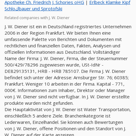
Apotheke Ch. Friedrich J. Schories oHG
|
Erlbeck Klamke Kipf
Schloكbauer und Sprotofski
Related companies with J. W. Diener
J. W. Diener ist ein in Deutschland registriertes Unternehmen
2006 in der Region Frankfurt. Wir bieten Ihnen eine
umfassende Palette von Berichten und Dokumenten mit
rechtlichen und finanziellen Daten, Fakten, Analysen und
offiziellen Informationen aus Deutschland. Vollständiger
Name der Firma: J. W. Diener, Firma, die der Steuernummer
500/429/78296 zugewiesen wurde, USt-IdNr -
DE829135131, HRB - HRB 785107. Die Firma J. W. Diener
befindet sich unter der Adresse: Arnsburger Str. 76; 60385;
Frankfurt. Weniger 10 arbeiten in der Firma. Kapital - 771,
000€. Informationen zum Inhaber, Direktor oder Manager
von J. W. Diener sind nicht verfügbar. In J. W. Diener erstellte
produkte wurden nicht gefunden.
Die Hauptaktivität von J. W. Diener ist Water Transportation,
einschließlich 5 andere Ziele. Branchenkategorie ist
Lederwaren, Einzelhandel. Sie können auch Bewertungen
von J. W. Diener, offene Positionen und den Standort von J.
W. Diener auf der Karte anzeigen.