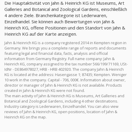
Die Hauptaktivität von Jahn & Heinrich KG ist Museums, Art
Galleries and Botanical and Zoological Gardens, einschließlich
4 andere Ziele. Branchenkategorie ist Lederwaren,
Einzelhandel. Sie können auch Bewertungen von Jahn &
Heinrich KG, offene Positionen und den Standort von Jahn &
Heinrich KG auf der Karte anzeigen.
Jahn & Heinrich KG is a company registered 2014 in Kempten region in
Germany. We brings you a complete range of reports and documents
featuring legal and financial data, facts, analysis and official
information from Germany Registry. Full name company: Jahn &
Heinrich KG, company assigned to the tax number 566/199/71169, USt-
IdNr - DE864978027, HRB - HRB 402920. The company Jahn & Heinrich
KG is located at the address: Hasengasse 1; 87435; Kempten. Weniger
10 work in the company. Capital - 706, 000€. Information about owner,
director or manager of Jahn & Heinrich KG is not available. Products
created in Jahn & Heinrich KG were not found.
The main activity of Jahn & Heinrich KG is Museums, Art Galleries and
Botanical and Zoological Gardens, including 4 other destinations.
Industry category is Lederwaren, Einzelhandel. You can also view
reviews of Jahn & Heinrich KG, open positions, location of Jahn &
Heinrich KG on the map.