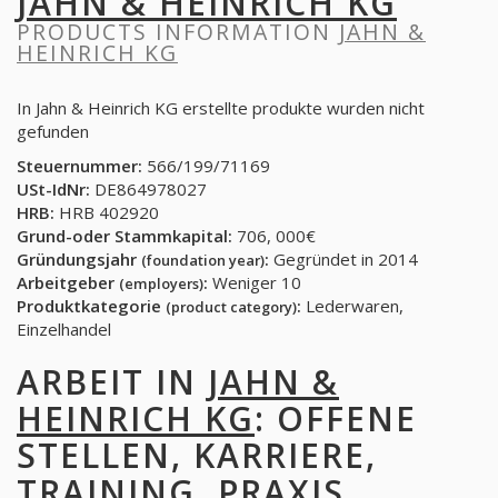
JAHN & HEINRICH KG
PRODUCTS INFORMATION
JAHN &
HEINRICH KG
In Jahn & Heinrich KG erstellte produkte wurden nicht
gefunden
Steuernummer:
566/199/71169
USt-IdNr:
DE864978027
HRB:
HRB 402920
Grund-oder Stammkapital:
706, 000€
Gründungsjahr
:
Gegründet in 2014
(foundation year)
Arbeitgeber
:
Weniger 10
(employers)
Produktkategorie
:
Lederwaren,
(product category)
Einzelhandel
ARBEIT IN
JAHN &
HEINRICH KG
: OFFENE
STELLEN, KARRIERE,
TRAINING, PRAXIS