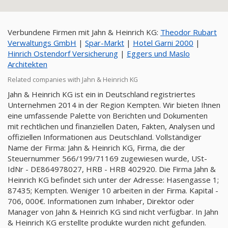
Verbundene Firmen mit Jahn & Heinrich KG:
Theodor Rubart
Verwaltungs GmbH
|
Spar-Markt
|
Hotel Garni 2000
|
Hinrich Ostendorf Versicherung
|
Eggers und Maslo
Architekten
Related companies with Jahn & Heinrich KG
Jahn & Heinrich KG ist ein in Deutschland registriertes
Unternehmen 2014 in der Region Kempten. Wir bieten Ihnen
eine umfassende Palette von Berichten und Dokumenten
mit rechtlichen und finanziellen Daten, Fakten, Analysen und
offiziellen Informationen aus Deutschland. Vollständiger
Name der Firma: Jahn & Heinrich KG, Firma, die der
Steuernummer 566/199/71169 zugewiesen wurde, USt-
IdNr - DE864978027, HRB - HRB 402920. Die Firma Jahn &
Heinrich KG befindet sich unter der Adresse: Hasengasse 1;
87435; Kempten. Weniger 10 arbeiten in der Firma. Kapital -
706, 000€. Informationen zum Inhaber, Direktor oder
Manager von Jahn & Heinrich KG sind nicht verfügbar. In Jahn
& Heinrich KG erstellte produkte wurden nicht gefunden.