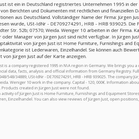
Just ist ein in Deutschland registriertes Unternehmen 1995 in de
 von Berichten und Dokumenten mit rechtlichen und finanziellen Da
tionen aus Deutschland. Vollständiger Name der Firma: Jürgen J
sen wurde, USt-IdNr - DE709274291, HRB - HRB 939025. Die Firm
r oder Manager von Jürgen Just sind nicht verfügbar. In Jürgen Ju
ptaktivität von Jürgen Just ist Home Furniture, Furnishings and Eq
nkategorie ist Lederwaren, Einzelhandel. Sie können auch Bewert
t von Jürgen Just auf der Karte anzeigen.
ust is a company registered 1995 in N\A region in Germany. We brings you a
cial data, facts, analysis and official information from Germany Registry. F
8/548/34889, USt-IdNr - DE709274291, HRB - HRB 939025. The company Jürgen Just is 
eida. Weniger 10 work in the company. Capital - 120, 000€. Information about
. Products created in Jürgen Just were not found.
activity of Jürgen Just is Home Furniture, Furnishings and Equipment Stores,
en, Einzelhandel. You can also view reviews of Jürgen Just, open positions, 