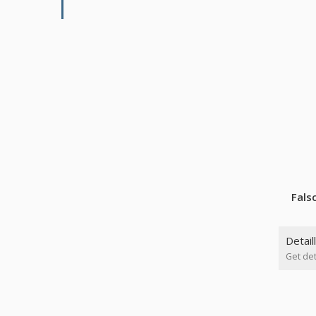
Fals
Detail
Get det