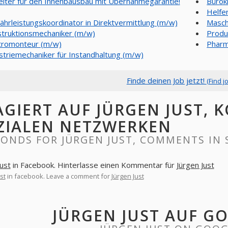
eiter für den Innenbausbau mit Übernahmegarantie!
Bürok
Helfe
hrleistungskoordinator in Direktvermittlung (m/w)
Masch
truktionsmechaniker (m/w)
Produ
tromonteur (m/w)
Pharm
striemechaniker für Instandhaltung (m/w)
Finde deinen Job jetzt!
(Find j
AGIERT AUF JÜRGEN JUST,
ZIALEN NETZWERKEN
ONDS FOR JÜRGEN JUST, COMMENTS IN
Just
in Facebook. Hinterlasse einen Kommentar für
Jürgen Just
st
in facebook. Leave a comment for
Jürgen Just
JÜRGEN JUST AUF G