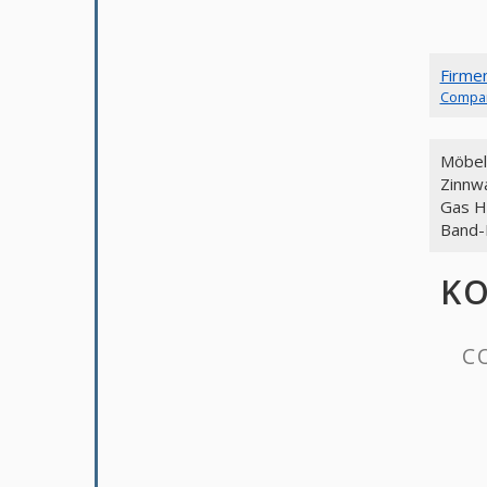
Firme
Compa
Möbel
Zinnw
Gas H
Band-
KO
C