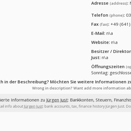
Adresse
:
(address)
Telefon
:
03
(phone)
Fax
:
+49 (641)
(fax)
E-Mail:
n\a
Website:
n\a
Besitzer / Direkt
Just
:
n\a
Öffnungszeiten
(o
Sonntag: geschloss
ch in der Beschreibung? Möchten Sie weitere Informationen z
Wrong in description? Want add more information ab
lierte Informationen zu
Jürgen Just
: Bankkonten, Steuern, Finanzhi
ail info about
Jürgen Just
: bank accounts, tax, finance history Jürgen Just. D