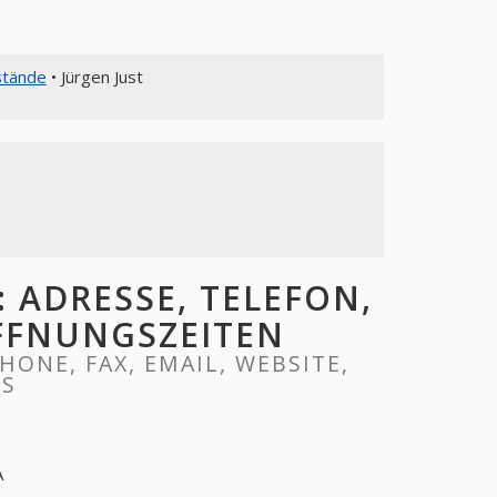
stände
• Jürgen Just
 ADRESSE, TELEFON,
ÖFFNUNGSZEITEN
HONE, FAX, EMAIL, WEBSITE,
RS
A