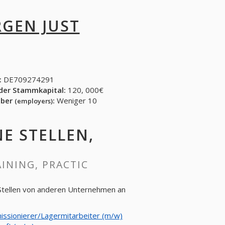
RGEN JUST
:
DE709274291
der Stammkapital:
120, 000€
eber
:
Weniger 10
(employers)
NE STELLEN,
AINING, PRACTIC
e Stellen von anderen Unternehmen an
ssionierer/Lagermitarbeiter (m/w)