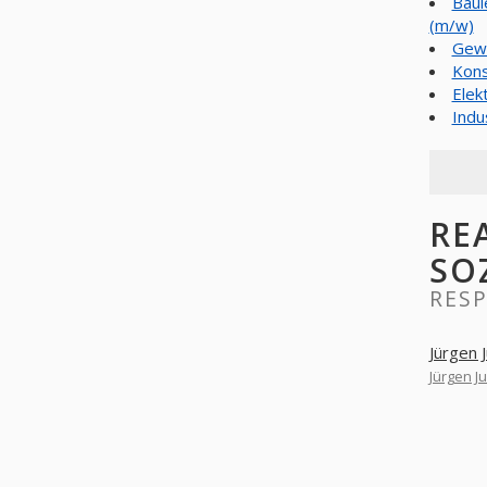
Baul
(m/w)
Gewä
Kons
Elek
Indu
RE
SO
RESP
Jürgen 
Jürgen Ju