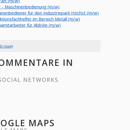
raft (m/w)
r - Maschinenbedienung (m/w)
inenbediener für den Industriepark Höchst (m/w)
ktionsfachhelfer im Bereich Metall (m/w)
amitarbeiter für AbbVie (m/w)
ob now!)
 KOMMENTARE IN
 SOCIAL NETWORKS
OOGLE MAPS