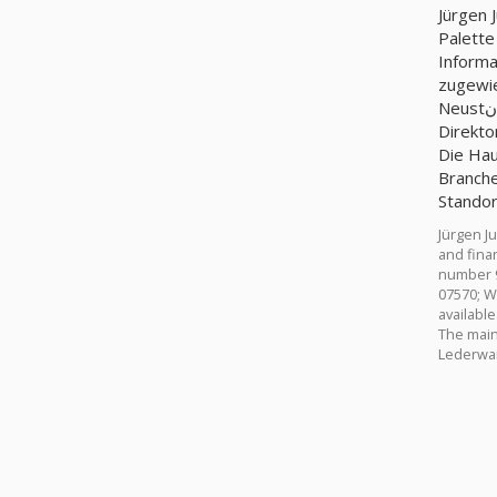
Jürgen 
Palette
Informa
zugewie
Neustنdter Str. 52b; 07570; Weida. Weniger 10 arbeiten in der Firma. Kapital - 120, 000€. Informationen zum Inhaber,
Direkto
Die Hau
Branche
Standor
Jürgen J
and finan
number 94
07570; W
available
The main 
Lederwar