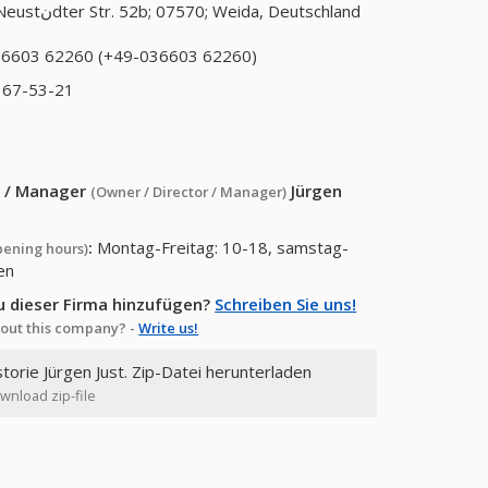
Neustنdter Str. 52b; 07570; Weida, Deutschland
6603 62260 (+49-036603 62260)
 67-53-21
or / Manager
Jürgen
(Owner / Director / Manager)
:
Montag-Freitag: 10-18, samstag-
pening hours)
en
u dieser Firma hinzufügen?
Schreiben Sie uns!
out this company? -
Write us!
storie Jürgen Just. Zip-Datei herunterladen
ownload zip-file