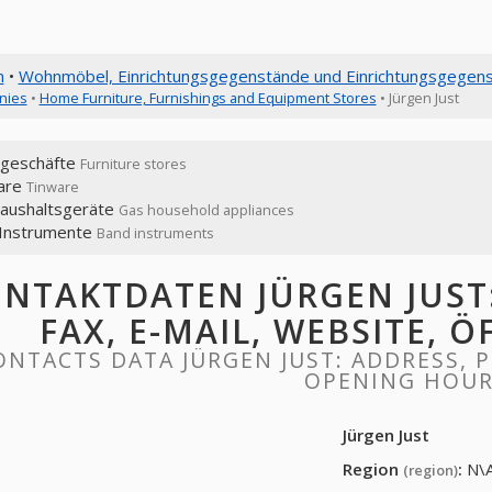
n
•
Wohnmöbel, Einrichtungsgegenstände und Einrichtungsgegen
nies
•
Home Furniture, Furnishings and Equipment Stores
• Jürgen Just
geschäfte
Furniture stores
are
Tinware
aushaltsgeräte
Gas household appliances
Instrumente
Band instruments
NTAKTDATEN JÜRGEN JUST:
FAX, E-MAIL, WEBSITE, 
ONTACTS DATA JÜRGEN JUST: ADDRESS, P
OPENING HOU
Jürgen Just
Region
:
N\
(region)