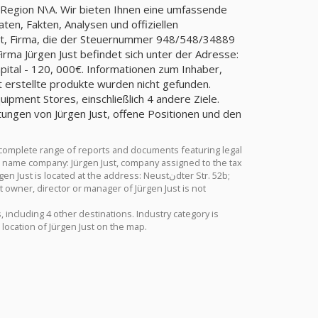
r Region N\A. Wir bieten Ihnen eine umfassende
ten, Fakten, Analysen und offiziellen
ust, Firma, die der Steuernummer 948/548/34889
a Jürgen Just befindet sich unter der Adresse:
st erstellte produkte wurden nicht gefunden.
uipment Stores, einschließlich 4 andere Ziele.
ungen von Jürgen Just, offene Positionen und den
 complete range of reports and documents featuring legal
ull name company: Jürgen Just, company assigned to the tax
located at the address: Neustنdter Str. 52b;
 owner, director or manager of Jürgen Just is not
 including 4 other destinations. Industry category is
location of Jürgen Just on the map.