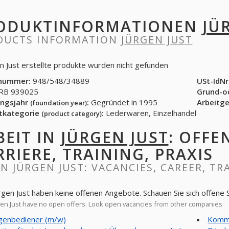
ODUKTINFORMATIONEN
JÜ
DUCTS INFORMATION
JÜRGEN JUST
en Just erstellte produkte wurden nicht gefunden
nummer:
948/548/34889
USt-IdNr
B 939025
Grund-o
ngsjahr
:
Gegründet in 1995
Arbeitg
(foundation year)
tkategorie
:
Lederwaren, Einzelhandel
(product category)
BEIT IN
JÜRGEN JUST
: OFFE
RRIERE, TRAINING, PRAXIS
IN
JÜRGEN JUST
: VACANCIES, CAREER, TR
ürgen Just haben keine offenen Angebote. Schauen Sie sich offen
en Just have no open offers. Look open vacancies from other companies
genbediener (m/w)
Kommi