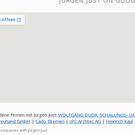
JÜRGEN JUST ON GOO
ene Firmen mit Jürgen Just:
WOLFGANG DUDA, SCHALUNGS- U
treuhand GmbH
|
Cado-Bremen
|
IPC Archtec AG
|
Heinrich Kaul
companies with Jürgen Just