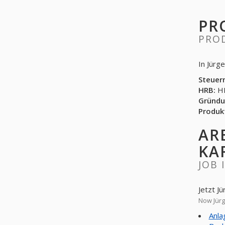
PR
PRO
In Jürg
Steuer
HRB:
HR
Gründu
Produk
AR
KA
JOB 
Jetzt J
Now Jürg
Anla