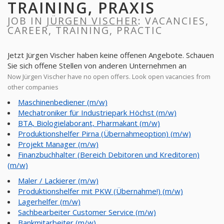
TRAINING, PRAXIS
JOB IN
JÜRGEN VISCHER
: VACANCIES,
CAREER, TRAINING, PRACTIC
Jetzt Jürgen Vischer haben keine offenen Angebote. Schauen
Sie sich offene Stellen von anderen Unternehmen an
Now Jürgen Vischer have no open offers. Look open vacancies from
other companies
Maschinenbediener (m/w)
Mechatroniker für Industriepark Höchst (m/w)
BTA, Biologielaborant, Pharmakant (m/w)
Produktionshelfer Pirna (Übernahmeoption) (m/w)
Projekt Manager (m/w)
Finanzbuchhalter (Bereich Debitoren und Kreditoren)
(m/w)
Maler / Lackierer (m/w)
Produktionshelfer mit PKW (Übernahme!) (m/w)
Lagerhelfer (m/w)
Sachbearbeiter Customer Service (m/w)
Bankmitarbeiter (m/w)