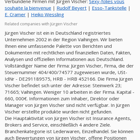
Verbundene Firmen mit Jürgen Vischer:
Sexy-folies vous
souhaite la bienvenue
|
Rudolf Beyert
|
Esso-Tankstelle
|
E. Cramer
|
Heiko Wessling
Related companies with Jürgen Vischer
Jürgen Vischer ist ein in Deutschland registriertes
Unternehmen 2002 in der Region Vaihingen. Wir bieten
Ihnen eine umfassende Palette von Berichten und
Dokumenten mit rechtlichen und finanziellen Daten, Fakten,
Analysen und offiziellen Informationen aus Deutschland.
Vollständiger Name der Firma: Jürgen Vischer, Firma, die der
Steuernummer 404/400/74577 zugewiesen wurde, USt-
IdNr - DE291189575, HRB - HRB 452166. Die Firma Jürgen
Vischer befindet sich unter der Adresse: Steinwerk 23;
71665; Vaihingen. Weniger 10 arbeiten in der Firma. Kapital -
660, 000€. Informationen zum Inhaber, Direktor oder
Manager von Jürgen Vischer sind nicht verfügbar. In Jürgen
Vischer erstellte produkte wurden nicht gefunden.
Die Hauptaktivität von Jürgen Vischer ist Insurance Agents,
Brokers and Service, einschließlich 4 andere Ziele.
Branchenkategorie ist Lederwaren, Einzelhandel. Sie können
auch Bewertungen von Jürgen Vischer, offene Positionen