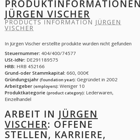
PRODUKTINFORMATIONE
JÜRGEN VISCHER
PRODUCTS INFORMATION
JÜRGEN
VISCHER
In Jürgen Vischer erstellte produkte wurden nicht gefunden
Steuernummer:
404/400/74577
USt-IdNr:
DE291189575
HRB:
HRB 452166
Grund-oder Stammkapital:
660, 000€
Gründungsjahr
:
Gegründet in 2002
(foundation year)
Arbeitgeber
:
Weniger 10
(employers)
Produktkategorie
:
Lederwaren,
(product category)
Einzelhandel
ARBEIT IN
JÜRGEN
VISCHER
: OFFENE
STELLEN, KARRIERE,