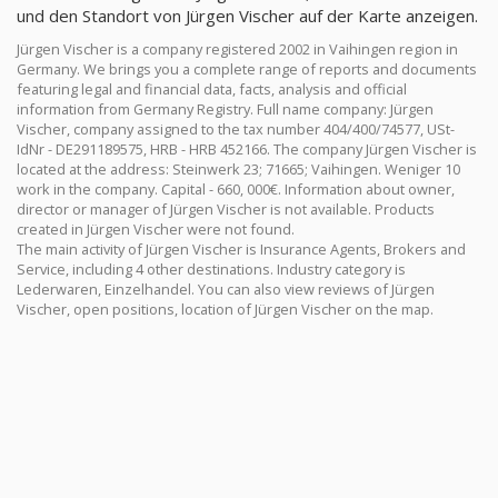
und den Standort von Jürgen Vischer auf der Karte anzeigen.
Jürgen Vischer is a company registered 2002 in Vaihingen region in
Germany. We brings you a complete range of reports and documents
featuring legal and financial data, facts, analysis and official
information from Germany Registry. Full name company: Jürgen
Vischer, company assigned to the tax number 404/400/74577, USt-
IdNr - DE291189575, HRB - HRB 452166. The company Jürgen Vischer is
located at the address: Steinwerk 23; 71665; Vaihingen. Weniger 10
work in the company. Capital - 660, 000€. Information about owner,
director or manager of Jürgen Vischer is not available. Products
created in Jürgen Vischer were not found.
The main activity of Jürgen Vischer is Insurance Agents, Brokers and
Service, including 4 other destinations. Industry category is
Lederwaren, Einzelhandel. You can also view reviews of Jürgen
Vischer, open positions, location of Jürgen Vischer on the map.