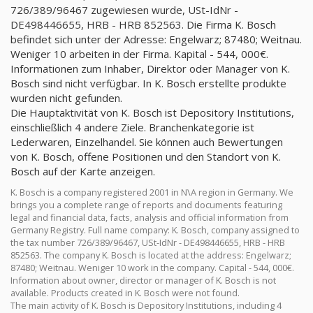
726/389/96467 zugewiesen wurde, USt-IdNr -
DE498446655, HRB - HRB 852563. Die Firma K. Bosch
befindet sich unter der Adresse: Engelwarz; 87480; Weitnau.
Weniger 10 arbeiten in der Firma. Kapital - 544, 000€.
Informationen zum Inhaber, Direktor oder Manager von K.
Bosch sind nicht verfügbar. In K. Bosch erstellte produkte
wurden nicht gefunden.
Die Hauptaktivität von K. Bosch ist Depository Institutions,
einschließlich 4 andere Ziele. Branchenkategorie ist
Lederwaren, Einzelhandel. Sie können auch Bewertungen
von K. Bosch, offene Positionen und den Standort von K.
Bosch auf der Karte anzeigen.
K. Bosch is a company registered 2001 in N\A region in Germany. We
brings you a complete range of reports and documents featuring
legal and financial data, facts, analysis and official information from
Germany Registry. Full name company: K. Bosch, company assigned to
the tax number 726/389/96467, USt-IdNr - DE498446655, HRB - HRB
852563. The company K. Bosch is located at the address: Engelwarz;
87480; Weitnau. Weniger 10 work in the company. Capital - 544, 000€.
Information about owner, director or manager of K. Bosch is not
available. Products created in K. Bosch were not found.
The main activity of K. Bosch is Depository Institutions, including 4