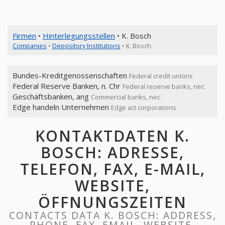
Firmen
•
Hinterlegungsstellen
• K. Bosch
Companies
•
Depository Institutions
• K. Bosch
Bundes-Kreditgenossenschaften
Federal credit unions
Federal Reserve Banken, n. Chr
Federal reserve banks, nec
Geschäftsbanken, ang
Commercial banks, nec
Edge handeln Unternehmen
Edge act corporations
KONTAKTDATEN K.
BOSCH: ADRESSE,
TELEFON, FAX, E-MAIL,
WEBSITE,
ÖFFNUNGSZEITEN
CONTACTS DATA K. BOSCH: ADDRESS,
PHONE, FAX, EMAIL, WEBSITE,