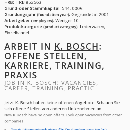
HRB:
HRB 852563
Grund-oder Stammkapital:
544, 000€
Gründungsjahr
:
Gegründet in 2001
(foundation year)
Arbeitgeber
:
Weniger 10
(employers)
Produktkategorie
:
Lederwaren,
(product category)
Einzelhandel
ARBEIT IN
K. BOSCH
:
OFFENE STELLEN,
KARRIERE, TRAINING,
PRAXIS
JOB IN
K. BOSCH
: VACANCIES,
CAREER, TRAINING, PRACTIC
Jetzt K. Bosch haben keine offenen Angebote. Schauen Sie
sich offene Stellen von anderen Unternehmen an
Now K. Bosch have no open offers. Look open vacancies from other
companies
Produktionsmitarbeiter für Rockenhausen (m/w)