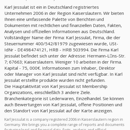
Karl Jessulat ist ein in Deutschland registriertes
Unternehmen 2006 in der Region Kaiserslautern. Wir bieten
Ihnen eine umfassende Palette von Berichten und
Dokumenten mit rechtlichen und finanziellen Daten, Fakten,
Analysen und offiziellen Informationen aus Deutschland.
Vollständiger Name der Firma: Karl Jessulat, Firma, die der
Steuernummer 400/542/81979 zugewiesen wurde, USt-
IdNr - DE498474121, HRB - HRB 503994. Die Firma Karl
Jessulat befindet sich unter der Adresse: Hermann-Lِns-Str.
7; 67663; Kaiserslautern. Weniger 10 arbeiten in der Firma.
Kapital - 75, 000€. Informationen zum Inhaber, Direktor
oder Manager von Karl Jessulat sind nicht verfügbar. In Karl
Jessulat erstellte produkte wurden nicht gefunden.
Die Hauptaktivität von Karl Jessulat ist Membership
Organizations, einschließlich 3 andere Ziele.
Branchenkategorie ist Lederwaren, Einzelhandel. Sie können
auch Bewertungen von Karl Jessulat, offene Positionen und
den Standort von Karl Jessulat auf der Karte anzeigen.
Karl Jessulat is a company registered 2006 in Kaiserslautern region in
Germany. We brings you a complete range of reports and documents
featuring legal and financial data, facts, analysis and official