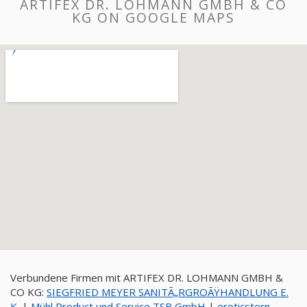
ARTIFEX DR. LOHMANN GMBH & CO
KG ON GOOGLE MAPS
Verbundene Firmen mit ARTIFEX DR. LOHMANN GMBH &
CO KG:
SIEGFRIED MEYER SANITÃ„RGROÃŸHANDLUNG E.
K.
|
Mühl Product und Service TSB GmbH
|
eroticstern