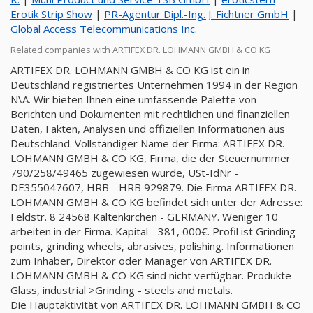
Erotik Strip Show
|
PR-Agentur Dipl.-Ing. J. Fichtner GmbH
|
Global Access Telecommunications Inc.
Related companies with ARTIFEX DR. LOHMANN GMBH & CO KG
ARTIFEX DR. LOHMANN GMBH & CO KG ist ein in
Deutschland registriertes Unternehmen 1994 in der Region
N\A. Wir bieten Ihnen eine umfassende Palette von
Berichten und Dokumenten mit rechtlichen und finanziellen
Daten, Fakten, Analysen und offiziellen Informationen aus
Deutschland. Vollständiger Name der Firma: ARTIFEX DR.
LOHMANN GMBH & CO KG, Firma, die der Steuernummer
790/258/49465 zugewiesen wurde, USt-IdNr -
DE355047607, HRB - HRB 929879. Die Firma ARTIFEX DR.
LOHMANN GMBH & CO KG befindet sich unter der Adresse:
Feldstr. 8 24568 Kaltenkirchen - GERMANY. Weniger 10
arbeiten in der Firma. Kapital - 381, 000€. Profil ist Grinding
points, grinding wheels, abrasives, polishing. Informationen
zum Inhaber, Direktor oder Manager von ARTIFEX DR.
LOHMANN GMBH & CO KG sind nicht verfügbar. Produkte -
Glass, industrial >Grinding - steels and metals.
Die Hauptaktivität von ARTIFEX DR. LOHMANN GMBH & CO