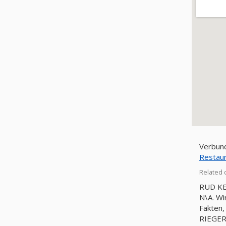
Verbun
Restaur
Related 
RUD KET
N\A. Wi
Fakten,
RIEGER