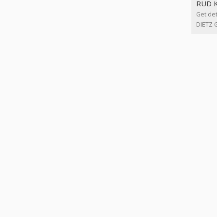
RUD K
Get det
DIETZ 