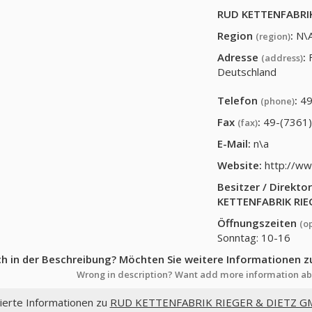
RUD KETTENFABRIK
Region
:
N\
(region)
Adresse
:
(address)
Deutschland
Telefon
:
49
(phone)
Fax
:
49-(7361
(fax)
E-Mail:
n\a
Website:
http://ww
Besitzer / Direkt
KETTENFABRIK RIE
Öffnungszeiten
(o
Sonntag: 10-16
ch in der Beschreibung? Möchten Sie weitere Informationen z
Wrong in description? Want add more information ab
lierte Informationen zu
RUD KETTENFABRIK RIEGER & DIETZ G