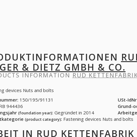
ODUKTINFORMATIONEN
RU
EGER & DIETZ GMBH & CO.
DUCTS INFORMATION
RUD KETTENFABRIK
ng devices Nuts and bolts
nummer:
150/195/91131
USt-IdNr
B 944436
Grund-o
ngsjahr
:
Gegründet in 2014
Arbeitg
(foundation year)
tkategorie
:
Fastening devices Nuts and bolts
(product category)
BEIT IN
RUD KETTENFABRIK 