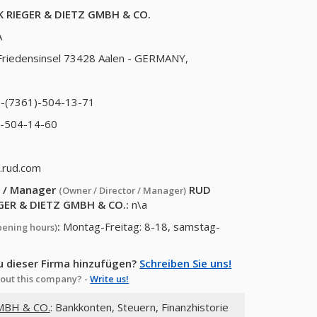
 RIEGER & DIETZ GMBH & CO.
A
Friedensinsel 73428 Aalen - GERMANY,
-(7361)-504-13-71
)-504-14-60
.rud.com
or / Manager
RUD
(Owner / Director / Manager)
GER & DIETZ GMBH & CO.
:
n\a
:
Montag-Freitag: 8-18, samstag-
pening hours)
u dieser Firma hinzufügen?
Schreiben Sie uns!
out this company? -
Write us!
MBH & CO.
: Bankkonten, Steuern, Finanzhistorie