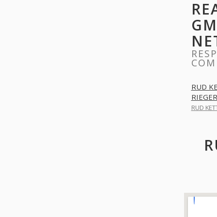
RE
GM
NE
RESP
COM
RUD KE
RIEGER
RUD KET
R