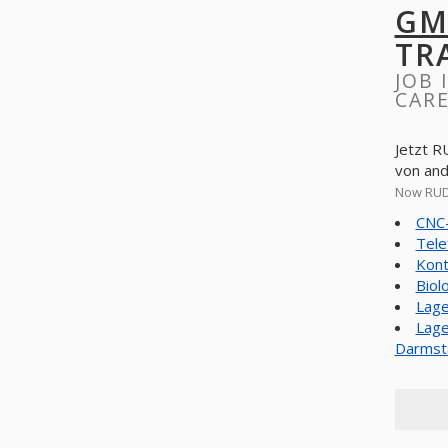
GM
TR
JOB 
CARE
Jetzt R
von an
Now RUD 
CNC-
Tele
Kont
Biol
Lage
Lage
Darmst