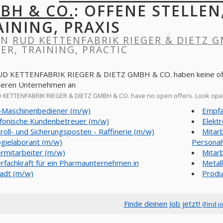
BH & CO.
: OFFENE STELLEN
AINING, PRAXIS
IN
RUD KETTENFABRIK RIEGER & DIETZ G
ER, TRAINING, PRACTIC
UD KETTENFABRIK RIEGER & DIETZ GMBH & CO. haben keine offen
deren Unternehmen an
KETTENFABRIK RIEGER & DIETZ GMBH & CO. have no open offers. Look ope
Maschinenbediener (m/w)
Empfa
fonische Kundenbetreuer (m/w)
Elektr
roll- und Sicherungsposten - Raffinerie (m/w)
Mitar
ogielaborant (m/w)
Personal
rmitarbeiter (m/w)
Mitar
rfachkraft für ein Pharmaunternehmen in
Metal
adt (m/w)
Produ
Finde deinen Job jetzt!
(Find j