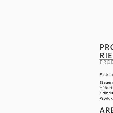
PR
RI
PRO
Fasteni
Steuer
HRB:
HR
Gründu
Produk
AR