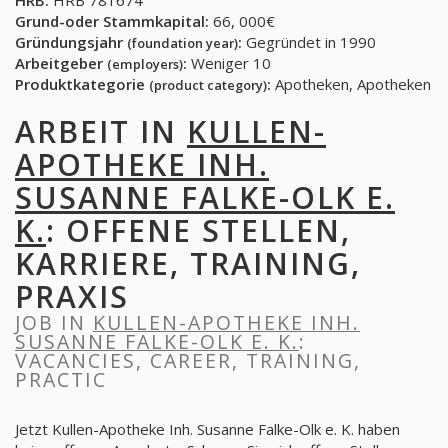
HRB:
HRB 781674
Grund-oder Stammkapital:
66, 000€
Gründungsjahr
:
Gegründet in 1990
(foundation year)
Arbeitgeber
:
Weniger 10
(employers)
Produktkategorie
:
Apotheken, Apotheken
(product category)
ARBEIT IN
KULLEN-
APOTHEKE INH.
SUSANNE FALKE-OLK E.
K.
: OFFENE STELLEN,
KARRIERE, TRAINING,
PRAXIS
JOB IN
KULLEN-APOTHEKE INH.
SUSANNE FALKE-OLK E. K.
:
VACANCIES, CAREER, TRAINING,
PRACTIC
Jetzt Kullen-Apotheke Inh. Susanne Falke-Olk e. K. haben