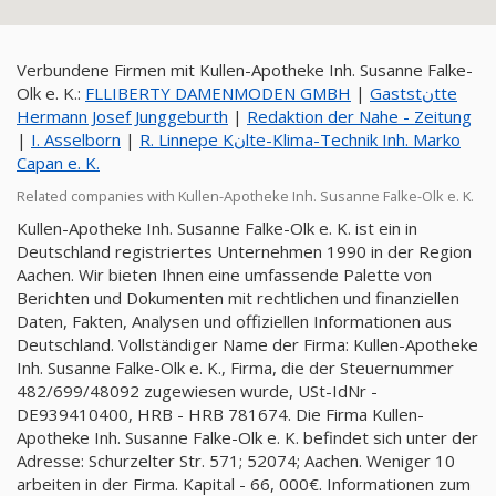
Verbundene Firmen mit Kullen-Apotheke Inh. Susanne Falke-
Olk e. K.:
FLLIBERTY DAMENMODEN GMBH
|
Gaststنtte
Hermann Josef Junggeburth
|
Redaktion der Nahe - Zeitung
|
I. Asselborn
|
R. Linnepe Kنlte-Klima-Technik Inh. Marko
Capan e. K.
Related companies with Kullen-Apotheke Inh. Susanne Falke-Olk e. K.
Kullen-Apotheke Inh. Susanne Falke-Olk e. K. ist ein in
Deutschland registriertes Unternehmen 1990 in der Region
Aachen. Wir bieten Ihnen eine umfassende Palette von
Berichten und Dokumenten mit rechtlichen und finanziellen
Daten, Fakten, Analysen und offiziellen Informationen aus
Deutschland. Vollständiger Name der Firma: Kullen-Apotheke
Inh. Susanne Falke-Olk e. K., Firma, die der Steuernummer
482/699/48092 zugewiesen wurde, USt-IdNr -
DE939410400, HRB - HRB 781674. Die Firma Kullen-
Apotheke Inh. Susanne Falke-Olk e. K. befindet sich unter der
Adresse: Schurzelter Str. 571; 52074; Aachen. Weniger 10
arbeiten in der Firma. Kapital - 66, 000€. Informationen zum