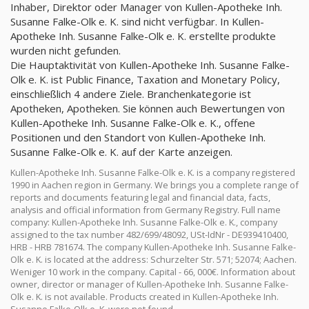
Inhaber, Direktor oder Manager von Kullen-Apotheke Inh.
Susanne Falke-Olk e. K. sind nicht verfügbar. In Kullen-
Apotheke Inh. Susanne Falke-Olk e. K. erstellte produkte
wurden nicht gefunden.
Die Hauptaktivität von Kullen-Apotheke Inh. Susanne Falke-
Olk e. K. ist Public Finance, Taxation and Monetary Policy,
einschließlich 4 andere Ziele. Branchenkategorie ist
Apotheken, Apotheken. Sie können auch Bewertungen von
Kullen-Apotheke Inh. Susanne Falke-Olk e. K., offene
Positionen und den Standort von Kullen-Apotheke Inh.
Susanne Falke-Olk e. K. auf der Karte anzeigen.
Kullen-Apotheke Inh. Susanne Falke-Olk e. K. is a company registered
1990 in Aachen region in Germany. We brings you a complete range of
reports and documents featuring legal and financial data, facts,
analysis and official information from Germany Registry. Full name
company: Kullen-Apotheke Inh. Susanne Falke-Olk e. K., company
assigned to the tax number 482/699/48092, USt-IdNr - DE939410400,
HRB - HRB 781674. The company Kullen-Apotheke Inh. Susanne Falke-
Olk e. K. is located at the address: Schurzelter Str. 571; 52074; Aachen.
Weniger 10 work in the company. Capital - 66, 000€. Information about
owner, director or manager of Kullen-Apotheke Inh. Susanne Falke-
Olk e. K. is not available. Products created in Kullen-Apotheke Inh.