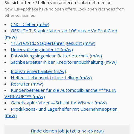
Sie sich offene Stellen von anderen Unternehmen an
Now Kur-Apotheke have no open offers. Look open vacancies from
other companies
CNC-Dreher (m/w)
GESUCHT: Staplerfahrer ab 10€ plus HVV ProfiCard
(m/w)
11,51€/Std.: Staplerfahrer gesucht (m/w)
Unterstützung in der IT (m/w)
Entwicklungsingenieur Batterietechnik (m/w)
Sachbearbeiter in der Kreditorenbuchhaltung (m/w)
Industriemechaniker (m/w)
Helfer - Lebensmittelherstellung (m/w)
Recruiter (m/w)
Kundenbetreuer für die Automobilbranche ***KEIN
VERKAUF*** (m/w)
Gabelstaplerfahrer 4-Schicht für Wismar (m/w)
Produktions- und Lagerhelfer mit Übernahmeoption
(m/w)
Finde deinen Job jetzt!
(Find job now!)