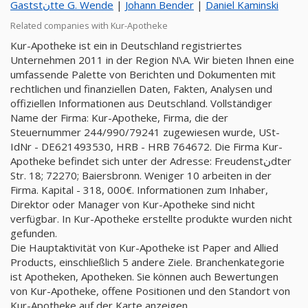
Gaststنtte G. Wende
|
Johann Bender
|
Daniel Kaminski
Related companies with Kur-Apotheke
Kur-Apotheke ist ein in Deutschland registriertes
Unternehmen 2011 in der Region N\A. Wir bieten Ihnen eine
umfassende Palette von Berichten und Dokumenten mit
rechtlichen und finanziellen Daten, Fakten, Analysen und
offiziellen Informationen aus Deutschland. Vollständiger
Name der Firma: Kur-Apotheke, Firma, die der
Steuernummer 244/990/79241 zugewiesen wurde, USt-
IdNr - DE621493530, HRB - HRB 764672. Die Firma Kur-
Apotheke befindet sich unter der Adresse: Freudenstنdter
Str. 18; 72270; Baiersbronn. Weniger 10 arbeiten in der
Firma. Kapital - 318, 000€. Informationen zum Inhaber,
Direktor oder Manager von Kur-Apotheke sind nicht
verfügbar. In Kur-Apotheke erstellte produkte wurden nicht
gefunden.
Die Hauptaktivität von Kur-Apotheke ist Paper and Allied
Products, einschließlich 5 andere Ziele. Branchenkategorie
ist Apotheken, Apotheken. Sie können auch Bewertungen
von Kur-Apotheke, offene Positionen und den Standort von
Kur-Apotheke auf der Karte anzeigen.