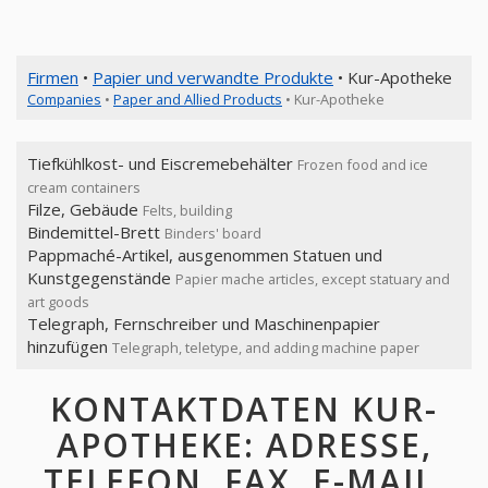
Firmen
•
Papier und verwandte Produkte
• Kur-Apotheke
Companies
•
Paper and Allied Products
• Kur-Apotheke
Tiefkühlkost- und Eiscremebehälter
Frozen food and ice
cream containers
Filze, Gebäude
Felts, building
Bindemittel-Brett
Binders' board
Pappmaché-Artikel, ausgenommen Statuen und
Kunstgegenstände
Papier mache articles, except statuary and
art goods
Telegraph, Fernschreiber und Maschinenpapier
hinzufügen
Telegraph, teletype, and adding machine paper
KONTAKTDATEN KUR-
APOTHEKE: ADRESSE,
TELEFON, FAX, E-MAIL,