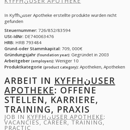
KYFFHنUSER APOTHEKE
In Kyffhنuser Apotheke erstellte produkte wurden nicht
gefunden
Steuernummer:
726/852/83594
USt-IdNr:
DE740063476
HRB:
HRB 793484
Grund-oder Stammkapital:
709, 000€
Gründungsjahr
:
Gegründet in 2003
(foundation year)
Arbeitgeber
:
Weniger 10
(employers)
Produktkategorie
:
Apotheken, Apotheken
(product category)
ARBEIT IN
KYFFHنUSER
APOTHEKE
: OFFENE
STELLEN, KARRIERE,
TRAINING, PRAXIS
JOB IN
KYFFHنUSER APOTHEKE
:
VACANCIES, CAREER, TRAINING,
PRACTIC