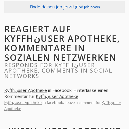
Finde deinen Job jetzt!
(Find job now!)
REAGIERT AUF
KYFFHنUSER APOTHEKE,
KOMMENTARE IN
SOZIALEN NETZWERKEN
RESPONDS FOR KYFFHنUSER
APOTHEKE, COMMENTS IN SOCIAL
NETWORKS
Kyffhنuser Apotheke
in Facebook. Hinterlasse einen
Kommentar für
Kyffhنuser Apotheke
Kyffhنuser Apotheke
in facebook. Leave a comment for
Kyffhنuser
Apotheke