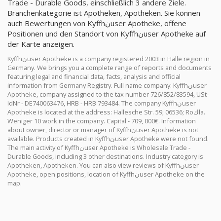
Trade - Durable Goods, einschließlich 3 andere Ziele.
Branchenkategorie ist Apotheken, Apotheken. Sie können
auch Bewertungen von Kyffhنuser Apotheke, offene
Positionen und den Standort von Kyffhنuser Apotheke auf
der Karte anzeigen.
Kyffhنuser Apotheke is a company registered 2003 in Halle region in
Germany. We brings you a complete range of reports and documents
featuring legal and financial data, facts, analysis and official
information from Germany Registry. Full name company: Kyffhنuser
Apotheke, company assigned to the tax number 726/852/83594, USt-
IdNr - DE740063476, HRB - HRB 793484. The company Kyffhنuser
Apotheke is located at the address: Hallesche Str. 59; 06536; Roكla.
Weniger 10 work in the company. Capital - 709, 000€. Information
about owner, director or manager of Kyffhنuser Apotheke is not
available. Products created in Kyffhنuser Apotheke were not found.
The main activity of Kyffhنuser Apotheke is Wholesale Trade -
Durable Goods, including 3 other destinations. Industry category is
Apotheken, Apotheken. You can also view reviews of Kyffhنuser
Apotheke, open positions, location of Kyffhنuser Apotheke on the
map.