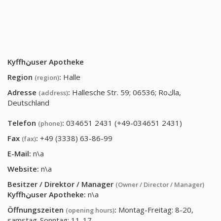
Kyffhنuser Apotheke
Region
:
Halle
(region)
Adresse
:
Hallesche Str. 59; 06536; Roكla,
(address)
Deutschland
Telefon
:
034651 2431 (+49-034651 2431)
(phone)
Fax
:
+49 (3338) 63-86-99
(fax)
E-Mail:
n\a
Website:
n\a
Besitzer / Direktor / Manager
(Owner / Director / Manager)
Kyffhنuser Apotheke
:
n\a
Öffnungszeiten
:
Montag-Freitag: 8-20,
(opening hours)
samstag-Sonntag: 11-17