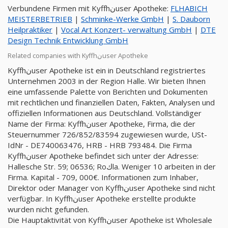
Verbundene Firmen mit Kyffhنuser Apotheke:
FLHABICH
MEISTERBETRIEB
|
Schminke-Werke GmbH
|
S. Dauborn
Heilpraktiker
|
Vocal Art Konzert- verwaltung GmbH
|
DTE
Design Technik Entwicklung GmbH
Related companies with Kyffhنuser Apotheke
Kyffhنuser Apotheke ist ein in Deutschland registriertes
Unternehmen 2003 in der Region Halle. Wir bieten Ihnen
eine umfassende Palette von Berichten und Dokumenten
mit rechtlichen und finanziellen Daten, Fakten, Analysen und
offiziellen Informationen aus Deutschland. Vollständiger
Name der Firma: Kyffhنuser Apotheke, Firma, die der
Steuernummer 726/852/83594 zugewiesen wurde, USt-
IdNr - DE740063476, HRB - HRB 793484. Die Firma
Kyffhنuser Apotheke befindet sich unter der Adresse:
Hallesche Str. 59; 06536; Roكla. Weniger 10 arbeiten in der
Firma. Kapital - 709, 000€. Informationen zum Inhaber,
Direktor oder Manager von Kyffhنuser Apotheke sind nicht
verfügbar. In Kyffhنuser Apotheke erstellte produkte
wurden nicht gefunden.
Die Hauptaktivität von Kyffhنuser Apotheke ist Wholesale