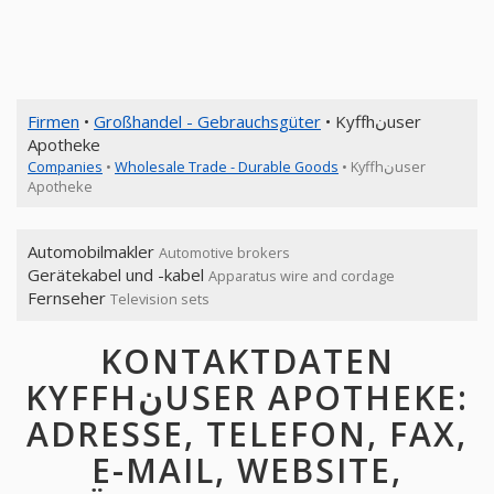
Firmen
•
Großhandel - Gebrauchsgüter
• Kyffhنuser
Apotheke
Companies
•
Wholesale Trade - Durable Goods
• Kyffhنuser
Apotheke
Automobilmakler
Automotive brokers
Gerätekabel und -kabel
Apparatus wire and cordage
Fernseher
Television sets
KONTAKTDATEN
KYFFHنUSER APOTHEKE:
ADRESSE, TELEFON, FAX,
E-MAIL, WEBSITE,