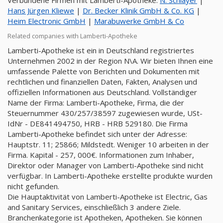
Verbundene Firmen mit Lamberti-Apotheke:
N. Schlayer
|
Hans Jürgen Kliewe
|
Dr. Becker Klinik GmbH & Co. KG
|
Heim Electronic GmbH
|
Marabuwerke GmbH & Co
Related companies with Lamberti-Apotheke
Lamberti-Apotheke ist ein in Deutschland registriertes
Unternehmen 2002 in der Region N\A. Wir bieten Ihnen eine
umfassende Palette von Berichten und Dokumenten mit
rechtlichen und finanziellen Daten, Fakten, Analysen und
offiziellen Informationen aus Deutschland. Vollständiger
Name der Firma: Lamberti-Apotheke, Firma, die der
Steuernummer 430/257/38597 zugewiesen wurde, USt-
IdNr - DE841494750, HRB - HRB 529180. Die Firma
Lamberti-Apotheke befindet sich unter der Adresse:
Hauptstr. 11; 25866; Mildstedt. Weniger 10 arbeiten in der
Firma. Kapital - 257, 000€. Informationen zum Inhaber,
Direktor oder Manager von Lamberti-Apotheke sind nicht
verfügbar. In Lamberti-Apotheke erstellte produkte wurden
nicht gefunden.
Die Hauptaktivität von Lamberti-Apotheke ist Electric, Gas
and Sanitary Services, einschließlich 3 andere Ziele.
Branchenkategorie ist Apotheken, Apotheken. Sie können