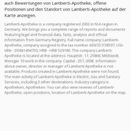
auch Bewertungen von Lamberti-Apotheke, offene
Positionen und den Standort von Lamberti-Apotheke auf der
Karte anzeigen.
Lamberti-Apotheke is a company registered 2002 in N\A region in
Germany. We brings you a complete range of reports and documents
featuring legal and financial data, facts, analysis and official
information from Germany Registry. Full name company: Lamberti-
Apotheke, company assigned to the tax number 430/257/38597, USt-
IdNr - DE841494750, HRB - HRB 529180. The company Lamberti-
Apotheke is located at the address: Hauptstr. 11; 25866; Mildstedt.
Weniger 10 work in the company. Capital - 257, 000€. Information
about owner, director or manager of Lamberti-Apotheke is not
available. Products created in Lamberti-Apotheke were not found.
The main activity of Lamberti-Apotheke is Electric, Gas and Sanitary
Services, including 3 other destinations. Industry category is
Apotheken, Apotheken. You can also view reviews of Lamberti-
Apotheke, open positions, location of Lamberti-Apotheke on the map.