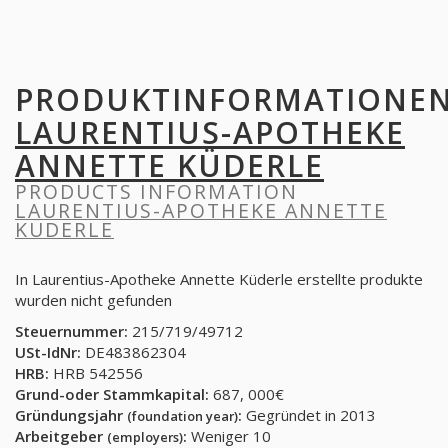
PRODUKTINFORMATIONE
LAURENTIUS-APOTHEKE
ANNETTE KÜDERLE
PRODUCTS INFORMATION
LAURENTIUS-APOTHEKE ANNETTE
KÜDERLE
In Laurentius-Apotheke Annette Küderle erstellte produkte
wurden nicht gefunden
Steuernummer:
215/719/49712
USt-IdNr:
DE483862304
HRB:
HRB 542556
Grund-oder Stammkapital:
687, 000€
Gründungsjahr
:
Gegründet in 2013
(foundation year)
Arbeitgeber
:
Weniger 10
(employers)