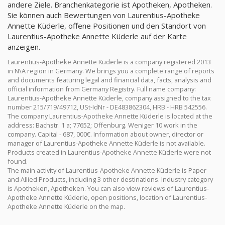
andere Ziele. Branchenkategorie ist Apotheken, Apotheken.
Sie können auch Bewertungen von Laurentius-Apotheke
Annette Küderle, offene Positionen und den Standort von
Laurentius-Apotheke Annette Küderle auf der Karte
anzeigen.
Laurentius-Apotheke Annette Küderle is a company registered 2013
in N\A region in Germany. We brings you a complete range of reports
and documents featuring legal and financial data, facts, analysis and
official information from Germany Registry. Full name company:
Laurentius-Apotheke Annette Küderle, company assigned to the tax
number 215/719/49712, USt-IdNr - DE483862304, HRB - HRB 542556.
The company Laurentius-Apotheke Annette Küderle is located at the
address: Bachstr. 1 a; 77652; Offenburg. Weniger 10 work in the
company. Capital - 687, 000€. Information about owner, director or
manager of Laurentius-Apotheke Annette Küderle is not available.
Products created in Laurentius-Apotheke Annette Küderle were not
found.
The main activity of Laurentius-Apotheke Annette Küderle is Paper
and Allied Products, including 3 other destinations. Industry category
is Apotheken, Apotheken. You can also view reviews of Laurentius-
Apotheke Annette Küderle, open positions, location of Laurentius-
Apotheke Annette Küderle on the map.