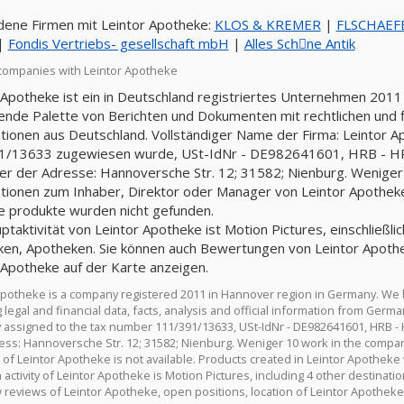
ene Firmen mit Leintor Apotheke:
KLOS & KREMER
|
FLSCHAEF
|
Fondis Vertriebs- gesellschaft mbH
|
Alles Schِne Antik
companies with Leintor Apotheke
 Apotheke ist ein in Deutschland registriertes Unternehmen 2011 
nde Palette von Berichten und Dokumenten mit rechtlichen und fin
tionen aus Deutschland. Vollständiger Name der Firma: Leintor 
/13633 zugewiesen wurde, USt-IdNr - DE982641601, HRB - HRB
ter der Adresse: Hannoversche Str. 12; 31582; Nienburg. Weniger 1
tionen zum Inhaber, Direktor oder Manager von Leintor Apotheke 
te produkte wurden nicht gefunden.
ptaktivität von Leintor Apotheke ist Motion Pictures, einschließli
en, Apotheken. Sie können auch Bewertungen von Leintor Apothe
 Apotheke auf der Karte anzeigen.
Apotheke is a company registered 2011 in Hannover region in Germany. We
 legal and financial data, facts, analysis and official information from Ger
assigned to the tax number 111/391/13633, USt-IdNr - DE982641601, HRB - 
ess: Hannoversche Str. 12; 31582; Nienburg. Weniger 10 work in the company.
of Leintor Apotheke is not available. Products created in Leintor Apotheke
activity of Leintor Apotheke is Motion Pictures, including 4 other destinat
w reviews of Leintor Apotheke, open positions, location of Leintor Apothek