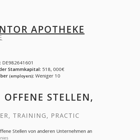
INTOR APOTHEKE
E
:
DE982641601
der Stammkapital:
518, 000€
eber
:
Weniger 10
(employers)
: OFFENE STELLEN,
EER, TRAINING, PRACTIC
 offene Stellen von anderen Unternehmen an
anies