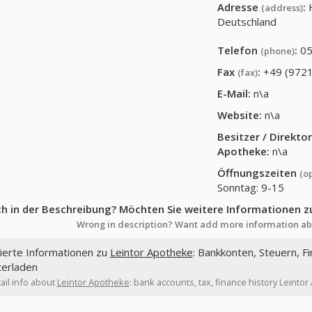
Adresse
:
(address)
Deutschland
Telefon
:
05
(phone)
Fax
:
+49 (9721
(fax)
E-Mail:
n\a
Website:
n\a
Besitzer / Direkt
Apotheke
:
n\a
Öffnungszeiten
(o
Sonntag: 9-15
ch in der Beschreibung? Möchten Sie weitere Informationen z
Wrong in description? Want add more information ab
lierte Informationen zu
Leintor Apotheke
: Bankkonten, Steuern, F
terladen
ail info about
Leintor Apotheke
: bank accounts, tax, finance history Leinto