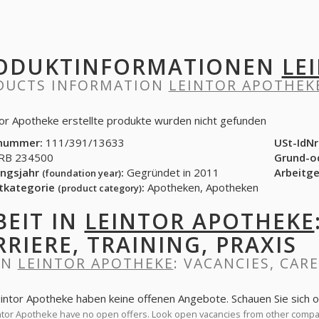
ODUKTINFORMATIONEN
LE
DUCTS INFORMATION
LEINTOR APOTHEK
tor Apotheke erstellte produkte wurden nicht gefunden
nummer:
111/391/13633
USt-IdNr
B 234500
Grund-o
ngsjahr
:
Gegründet in 2011
Arbeitg
(foundation year)
tkategorie
:
Apotheken, Apotheken
(product category)
BEIT IN
LEINTOR APOTHEKE
RRIERE, TRAINING, PRAXIS
IN
LEINTOR APOTHEKE
: VACANCIES, CAR
eintor Apotheke haben keine offenen Angebote. Schauen Sie sich
tor Apotheke have no open offers. Look open vacancies from other comp