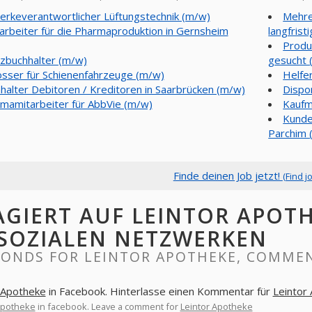
rkeverantwortlicher Lüftungstechnik (m/w)
Mehre
arbeiter für die Pharmaproduktion in Gernsheim
langfrist
Produ
nzbuchhalter (m/w)
gesucht 
osser für Schienenfahrzeuge (m/w)
Helfe
halter Debitoren / Kreditoren in Saarbrücken (m/w)
Dispo
mamitarbeiter für AbbVie (m/w)
Kaufm
Kunde
Parchim 
Finde deinen Job jetzt!
(Find j
AGIERT AUF LEINTOR APOT
 SOZIALEN NETZWERKEN
PONDS FOR LEINTOR APOTHEKE, COMMEN
 Apotheke
in Facebook. Hinterlasse einen Kommentar für
Leintor
Apotheke
in facebook. Leave a comment for
Leintor Apotheke