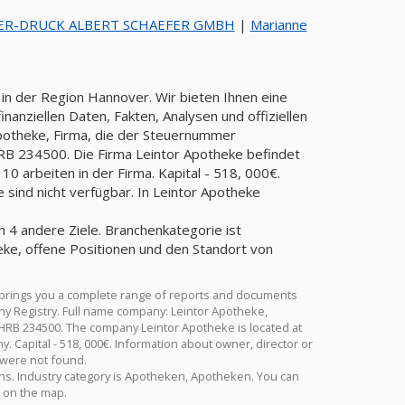
ER-DRUCK ALBERT SCHAEFER GMBH
|
Marianne
in der Region Hannover. Wir bieten Ihnen eine
anziellen Daten, Fakten, Analysen und offiziellen
Apotheke, Firma, die der Steuernummer
 234500. Die Firma Leintor Apotheke befindet
0 arbeiten in der Firma. Kapital - 518, 000€.
sind nicht verfügbar. In Leintor Apotheke
ch 4 andere Ziele. Branchenkategorie ist
ke, offene Positionen und den Standort von
 brings you a complete range of reports and documents
many Registry. Full name company: Leintor Apotheke,
HRB 234500. The company Leintor Apotheke is located at
 Capital - 518, 000€. Information about owner, director or
 were not found.
ions. Industry category is Apotheken, Apotheken. You can
e on the map.