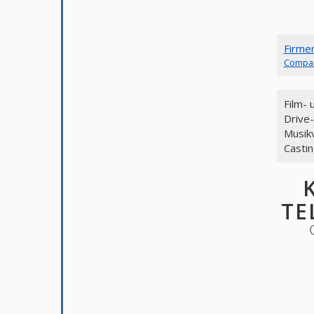
Firme
Compa
Film-
Drive
Musik
Castin
TE