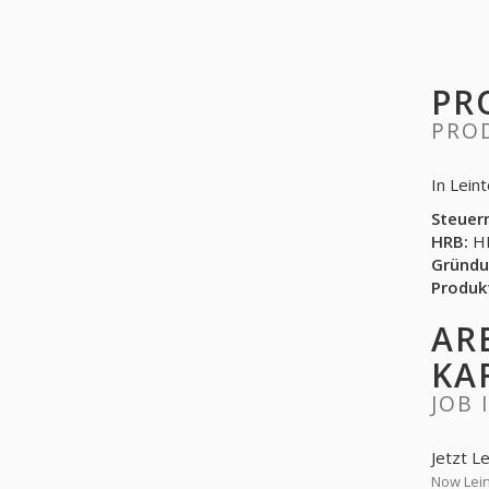
PR
PRO
In Lein
Steuer
HRB:
HR
Gründu
Produk
AR
KA
JOB 
Jetzt L
Now Lein