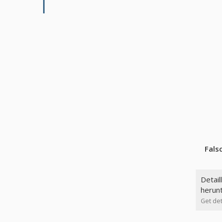
Fals
Detail
herun
Get det