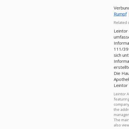
Verbund
Rumpf
Related 
Leintor
umfasse
Informa
111/391
sich un
Informa
erstell
Die Hau
Apothek
Leintor
Leintor 
featuring
company 
the addr
manager 
The main 
also vie