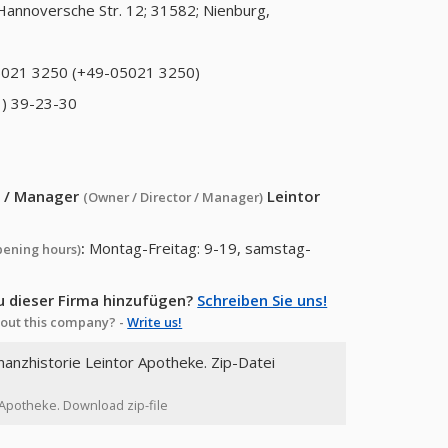
Hannoversche Str. 12; 31582; Nienburg,
021 3250 (+49-05021 3250)
) 39-23-30
or / Manager
Leintor
(Owner / Director / Manager)
:
Montag-Freitag: 9-19, samstag-
pening hours)
u dieser Firma hinzufügen?
Schreiben Sie uns!
out this company? -
Write us!
inanzhistorie Leintor Apotheke. Zip-Datei
r Apotheke. Download zip-file