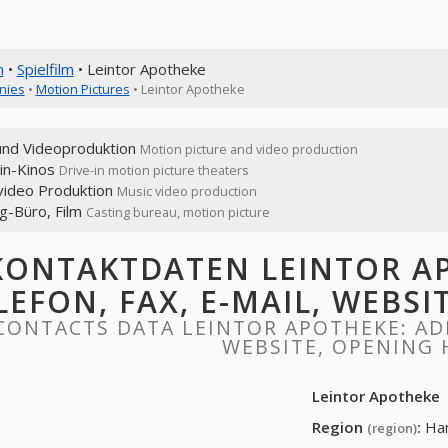
n
•
Spielfilm
• Leintor Apotheke
nies
•
Motion Pictures
• Leintor Apotheke
 und Videoproduktion
Motion picture and video production
-in-Kinos
Drive-in motion picture theaters
video Produktion
Music video production
g-Büro, Film
Casting bureau, motion picture
KONTAKTDATEN LEINTOR AP
LEFON, FAX, E-MAIL, WEBS
CONTACTS DATA LEINTOR APOTHEKE: ADD
WEBSITE, OPENING
Leintor Apotheke
Region
:
Ha
(region)