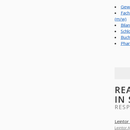
Gewe
Fach
(m/w)
Bila
Schl
Buch
Phar
RE
IN
RES
Leintor
Leintor 