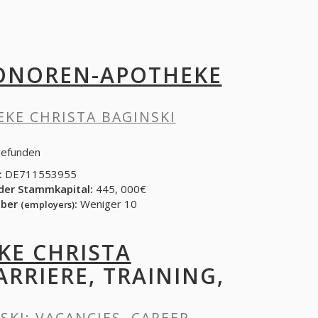
ONOREN-APOTHEKE
KE CHRISTA BAGINSKI
gefunden
:
DE711553955
der Stammkapital:
445, 000€
eber
:
Weniger 10
(employers)
E CHRISTA
ARRIERE, TRAINING,
SKI
: VACANCIES, CAREER,