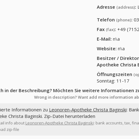
Adresse
:
(address)
Telefon
:
03
(phone)
Fax
:
+49 (7152
(fax)
E-Mail:
n\a
Website:
n\a
Besitzer / Direkt
Apotheke Christa 
Öffnungszeiten
(o
Sonntag: 11-17
ch in der Beschreibung? Möchten Sie weitere Informationen z
Wrong in description? Want add more information ab
lierte Informationen zu
Leonoren-Apotheke Christa Baginski
: Ban
ke Christa Baginski. Zip-Datei herunterladen
ail info about
Leonoren-Apotheke Christa Baginski
: bank accounts, tax, fi
d zip-file