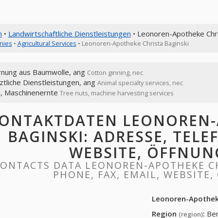
n
•
Landwirtschaftliche Dienstleistungen
• Leonoren-Apotheke Chri
nies
•
Agricultural Services
• Leonoren-Apotheke Christa Baginski
rnung aus Baumwolle, ang
Cotton ginning, nec
ztliche Dienstleistungen, ang
Animal specialty services, nec
, Maschinenernte
Tree nuts, machine harvesting services
ONTAKTDATEN LEONOREN-
BAGINSKI: ADRESSE, TELEF
WEBSITE, ÖFFNUN
ONTACTS DATA LEONOREN-APOTHEKE CH
PHONE, FAX, EMAIL, WEBSITE
Leonoren-Apotheke
Region
:
Ber
(region)