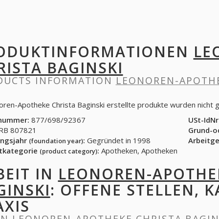
ODUKTINFORMATIONEN
LE
RISTA BAGINSKI
DUCTS INFORMATION
LEONOREN-APOTHE
oren-Apotheke Christa Baginski erstellte produkte wurden nicht 
nummer:
877/698/92367
USt-IdNr
B 807821
Grund-o
ngsjahr
:
Gegründet in 1998
Arbeitg
(foundation year)
tkategorie
:
Apotheken, Apotheken
(product category)
BEIT IN
LEONOREN-APOTHEK
GINSKI
: OFFENE STELLEN, K
AXIS
IN
LEONOREN-APOTHEKE CHRISTA BAGIN