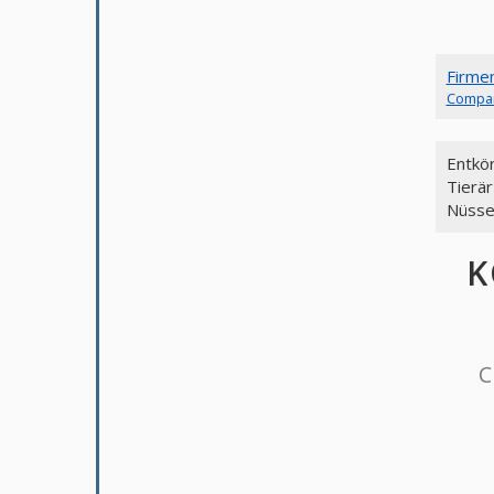
Firme
Compa
Entkö
Tierär
Nüsse
K
C