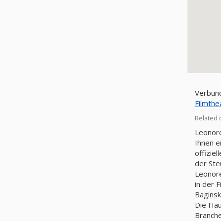
Verbund
Filmthe
Related 
Leonore
Ihnen e
offizie
der St
Leonore
in der 
Baginsk
Die Hau
Branche