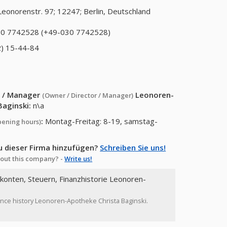
Leonorenstr. 97; 12247; Berlin, Deutschland
0 7742528 (+49-030 7742528)
) 15-44-84
or / Manager
Leonoren-
(Owner / Director / Manager)
Baginski
:
n\a
:
Montag-Freitag: 8-19, samstag-
pening hours)
u dieser Firma hinzufügen?
Schreiben Sie uns!
out this company? -
Write us!
kkonten, Steuern, Finanzhistorie Leonoren-
nance history Leonoren-Apotheke Christa Baginski.