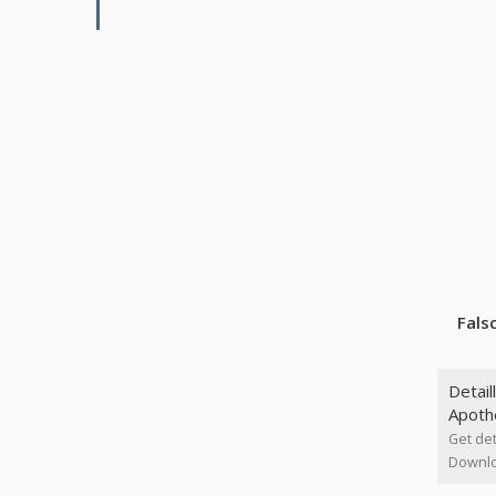
Fals
Detail
Apothe
Get det
Downloa