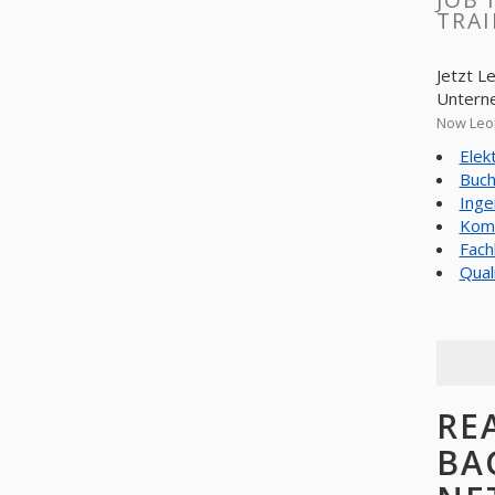
TRAI
Jetzt L
Untern
Now Leon
Elek
Buch
Inge
Komm
Fach
Qual
RE
BA