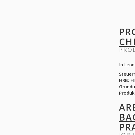
PR
CH
PRO
In Leon
Steuer
HRB:
HR
Gründu
Produk
AR
BA
PR
JOB 