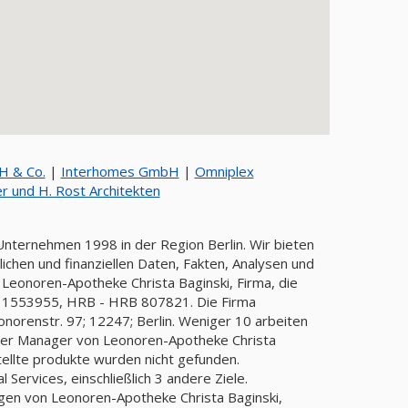
H & Co.
|
Interhomes GmbH
|
Omniplex
lf-E. Schنfer und H. Rost Architekten
 Unternehmen 1998 in der Region Berlin. Wir bieten
chen und finanziellen Daten, Fakten, Analysen und
 Leonoren-Apotheke Christa Baginski, Firma, die
1553955, HRB - HRB 807821. Die Firma
norenstr. 97; 12247; Berlin. Weniger 10 arbeiten
 oder Manager von Leonoren-Apotheke Christa
tellte produkte wurden nicht gefunden.
 Services, einschließlich 3 andere Ziele.
gen von Leonoren-Apotheke Christa Baginski,