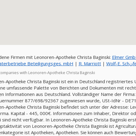
ene Firmen mit Leonoren-Apotheke Christa Baginski:
Elmer Gmb
aterbetriebe Beteiligungsges. mbH
|
R. Marriott
|
Wo
companies with Leonoren-Apotheke Christa Baginski
n-Apotheke Christa Baginski ist ein in Deutschland registriertes
ine umfassende Palette von Berichten und Dokumenten mit rechtli
llen Informationen aus Deutschland. Vollständiger Name der Firma:
euernummer 877/698/92367 zugewiesen wurde, USt-IdNr - DE71
n-Apotheke Christa Baginski befindet sich unter der Adresse: Leo
Firma. Kapital - 445, 000€. Informationen zum Inhaber, Direktor
i sind nicht verfügbar. In Leonoren-Apotheke Christa Baginski ers
ptaktivität von Leonoren-Apotheke Christa Baginski ist Agricultural
nkategorie ist Apotheken, Apotheken. Sie können auch Bewertun