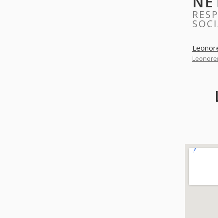
NE
RES
SOC
Leonore
Leonoren