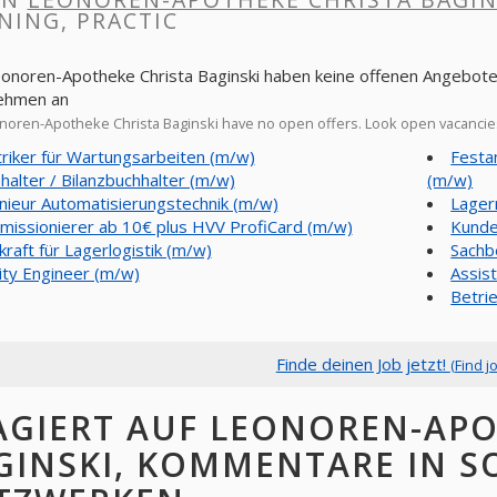
NING, PRACTIC
eonoren-Apotheke Christa Baginski haben keine offenen Angebote.
ehmen an
oren-Apotheke Christa Baginski have no open offers. Look open vacanci
triker für Wartungsarbeiten (m/w)
Festa
halter / Bilanzbuchhalter (m/w)
(m/w)
nieur Automatisierungstechnik (m/w)
Lager
issionierer ab 10€ plus HVV ProfiCard (m/w)
Kunde
kraft für Lagerlogistik (m/w)
Sachb
ity Engineer (m/w)
Assis
Betri
Finde deinen Job jetzt!
(Find j
AGIERT AUF LEONOREN-APO
GINSKI, KOMMENTARE IN S