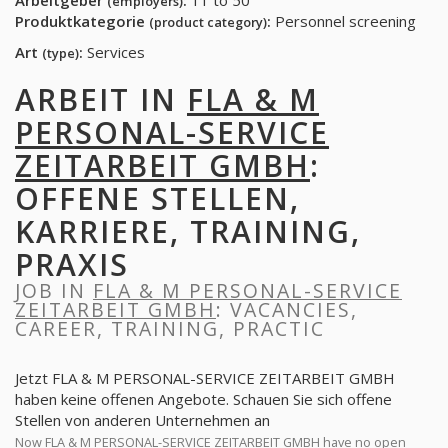
Arbeitgeber
:
11 to 50
(employers)
Produktkategorie
:
Personnel screening
(product category)
Art
:
Services
(type)
ARBEIT IN
FLA & M
PERSONAL-SERVICE
ZEITARBEIT GMBH
:
OFFENE STELLEN,
KARRIERE, TRAINING,
PRAXIS
JOB IN
FLA & M PERSONAL-SERVICE
ZEITARBEIT GMBH
: VACANCIES,
CAREER, TRAINING, PRACTIC
Jetzt FLA & M PERSONAL-SERVICE ZEITARBEIT GMBH
haben keine offenen Angebote. Schauen Sie sich offene
Stellen von anderen Unternehmen an
Now FLA & M PERSONAL-SERVICE ZEITARBEIT GMBH have no open