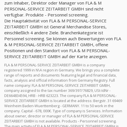
zum Inhaber, Direktor oder Manager von FLA & M
PERSONAL-SERVICE ZEITARBEIT GMBH sind nicht
verfügbar. Produkte - Personnel screening.
Die Hauptaktivität von FLA & M PERSONAL-SERVICE
ZEITARBEIT GMBH ist General Merchandise Stores,
einschließlich 4 andere Ziele. Branchenkategorie ist
Personnel screening. Sie können auch Bewertungen von FLA
& M PERSONAL-SERVICE ZEITARBEIT GMBH, offene
Positionen und den Standort von FLA & M PERSONAL-
SERVICE ZEITARBEIT GMBH auf der Karte anzeigen.
FLA & M PERSONAL-SERVICE ZEITARBEIT GMBH is a company
registered 1999 in N\A region in Germany. We brings you a complete
range of reports and documents featuring legal and financial data,
facts, analysis and official information from Germany Registry. Full
name company: FLA & M PERSONAL-SERVICE ZEITARBEIT GMBH,
company assigned to the tax number 369/397/76829, USt-IdNr -
DE664834594, HRB - HRB 623223. The company FLA & M PERSONAL-
SERVICE ZEITARBEIT GMBH is located at the address: Bergstr. 31 69469
Weinheim Baden-Wuerttemberg - GERMANY. 11 to 50 work in the
company. Capital - 678, 000€. Type of company is Services. Information
about owner, director or manager of FLA & M PERSONAL-SERVICE
ZEITARBEIT GMBH is not available. Products - Personnel screening.
The main activity of FLA & M PERSONAL-SERVICE ZEITARBEIT GMBH is