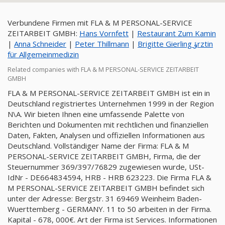
Verbundene Firmen mit FLA & M PERSONAL-SERVICE
ZEITARBEIT GMBH:
Hans Vornfett
|
Restaurant Zum Kamin
|
Anna Schneider
|
Peter Thillmann
|
Brigitte Gierling ؤrztin
für Allgemeinmedizin
Related companies with FLA & M PERSONAL-SERVICE ZEITARBEIT
GMBH
FLA & M PERSONAL-SERVICE ZEITARBEIT GMBH ist ein in
Deutschland registriertes Unternehmen 1999 in der Region
N\A. Wir bieten Ihnen eine umfassende Palette von
Berichten und Dokumenten mit rechtlichen und finanziellen
Daten, Fakten, Analysen und offiziellen Informationen aus
Deutschland. Vollständiger Name der Firma: FLA & M
PERSONAL-SERVICE ZEITARBEIT GMBH, Firma, die der
Steuernummer 369/397/76829 zugewiesen wurde, USt-
IdNr - DE664834594, HRB - HRB 623223. Die Firma FLA &
M PERSONAL-SERVICE ZEITARBEIT GMBH befindet sich
unter der Adresse: Bergstr. 31 69469 Weinheim Baden-
Wuerttemberg - GERMANY. 11 to 50 arbeiten in der Firma.
Kapital - 678, 000€. Art der Firma ist Services. Informationen